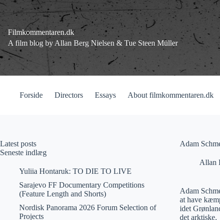
Fortsæt
til
indhold
Filmkommentaren.dk
A film blog by Allan Berg Nielsen & Tue Steen Müller
Forside
Directors
Essays
About filmkommentaren.dk
Latest posts
Adam Schmed
Seneste indlæg
Allan 
Yuliia Hontaruk: TO DIE TO LIVE
Sarajevo FF Documentary Competitions
Adam Schmed
(Feature Length and Shorts)
at have kæmp
Nordisk Panorama 2026 Forum Selection of
idet Grønlan
Projects
det arktiske.