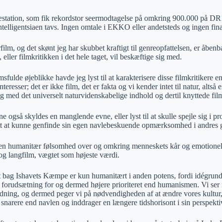
æstation, som fik rekordstor seermodtagelse på omkring 900.000 på DR
intelligentsiaen tavs. Ingen omtale i EKKO eller andetsteds og ingen fi
ilm, og det skønt jeg har skubbet kraftigt til genreopfattelsen, er åbenba
, eller filmkritikken i det hele taget, vil beskæftige sig med.
sfulde øjeblikke havde jeg lyst til at karakterisere disse filmkritiker
interesser; det er ikke film, det er fakta og vi kender intet til natur, alts
g med det universelt naturvidenskabelige indhold og dertil knyttede fil
 også skyldes en manglende evne, eller lyst til at skulle spejle sig i 
t at kunne genfinde sin egen navlebeskuende opmærksomhed i andres ge
en humanitær følsomhed over og omkring menneskets kår og emotionelle
 og langfilm, vægtet som højeste værdi.
 bag Ishavets Kæmpe er kun humanitært i anden potens, fordi idégrund
 forudsætning for og dermed højere prioriteret end humanismen. Vi ser 
ldning, og dermed peger vi på nødvendigheden af at ændre vores kultur, 
snarere end navlen og inddrager en længere tidshorisont i sin perspektiv