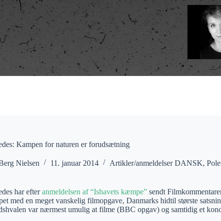
es: Kampen for naturen er forudsætning
Berg Nielsen
11. januar 2014
Artikler/anmeldelser DANSK
,
Pole
es har efter
anmeldelsen af “Ishavets kæmpe”
sendt Filmkommentaren 
et med en meget vanskelig filmopgave, Danmarks hidtil største satsni
dshvalen var nærmest umulig at filme (BBC opgav) og samtidig et koncep