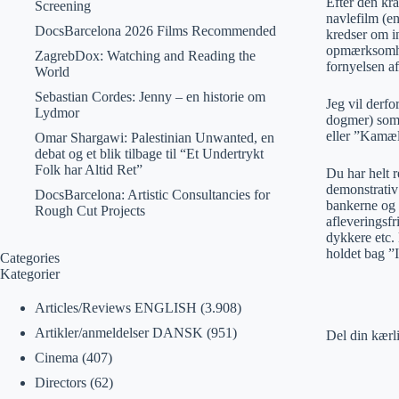
Efter den kra
Screening
navlefilm (en
DocsBarcelona 2026 Films Recommended
kredser om in
opmærksomhed,
ZagrebDox: Watching and Reading the
fornyelsen af
World
Sebastian Cordes: Jenny – en historie om
Jeg vil derf
Lydmor
dogmer) som d
eller ”Kamæl
Omar Shargawi: Palestinian Unwanted, en
debat og et blik tilbage til “Et Undertrykt
Folk har Altid Ret”
Du har helt r
demonstrativ 
DocsBarcelona: Artistic Consultancies for
bankerne og 
Rough Cut Projects
afleveringsfr
dykkere etc. 
holdet bag 
Categories
Kategorier
Articles/Reviews ENGLISH
(3.908)
Artikler/anmeldelser DANSK
(951)
Del din kærl
Cinema
(407)
Directors
(62)