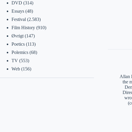
DVD
(314)
Essays
(48)
Festival
(2.583)
Film History
(910)
Øvrigt
(147)
Poetics
(113)
Polemics
(68)
TV
(553)
Web
(156)
Allan 
the 
Den
Direc
wro
(c