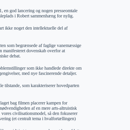
1, en god lancering og nogen presseomtale
naleplads i Robert sammenhæng for nylig.
rt ikke noget den intellektuelle del af
e enten som begrænsede af faglige vanemæssige
å en manifesteret dovenskab overfor at
miske debat.
problemstillinger som ikke handlede direkte om
ngivelser, med nye fascinerende detaljer.
 tilstande, som karakteriserer hovedparten
laget bag filmen placerer kampen for
nødvendigheden af en mere arts-altruistisk
vores civilisationsmodel, så den fokuserer
ering (et centralt tema i hvalfortællingen)