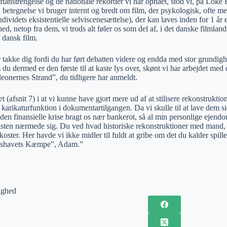
ftanstrengelse og de nationale rekorder vi har opnået, stod vi, på Loke 
 betegnelse vi bruger internt og bredt om film, der psykologisk, ofte me
dividets eksistentielle selviscenesættelse), der kan laves inden for 1 år e
 netop fra dem, vi trods alt føler os som del af, i det danske filmland
 dansk film.
or takke dig fordi du har ført debatten videre og endda med stor grundi
u dermed er den første til at kaste lys over, skønt vi har arbejdet med
eonernes Strand”, du tidligere har anmeldt.
et (afsnit 7) i at vi kunne have gjort mere ud af at stilisere rekonstruk
karikaturfunktion i dokumentartilgangen. Da vi skulle til at lave dem si
den finansielle krise bragt os nær bankerot, så al min personlige ejend
isten nærmede sig. Du ved hvad historiske rekonstruktioner med mand, sej
koster. Her havde vi ikke midler til fuldt at gribe om det du kalder spill
”Ishavets Kæmpe”, Adam.”
ighed