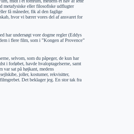
Film, midt i et tomrum, medens et hav af lette
d metafysiske eller filosofiske udflugter
ller få måneder, fik al den faglige
skab, hvor vi bærer vores del af ansvaret for
ghed har undersøgt vore dogme regler (Eddys
 dem i flere film, som i ”Kongen af Provence”
tionerne, selvom, som du påpeger, de kun har
dst i forløbet, havde hvaloptagelserne, samt
om var sat på højkant, medens
lskibe, joller, kostumer, rekvisitter,
efilmgrebet. Det beklager jeg. En stor tak fra