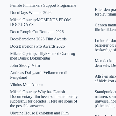
Female Filmmakers Support Programme
Efter den pr
DocuDays Winners 2026
forblev film
Mikael Opstrup:MOMENTS FROM
DOCUDAYS
Genren naturf
filmkritikken
Docu Rough Cut Boutique 2026
DocsBarcelona 2026 Film Awards
I mine fordom
barrierer og 
DocsBarcelona Pro Awards 2026
beskæftige si
Mikael Opstrup: Tillykke med Oscar og
med Dansk Dokumentar
Men det kunne
John Skoog: Värn
dem selv. De
Andreas Dalsgaard: Velkommen til
Altså en alm
Pengeland
af både kort
Vilnius Mon Amour
Mikael Opstrup: Why has Danish
Standpunktet
Documentary film been so internationally
naturen, som
successful for decades? Here are some of
universel ho
the possible answers.
på helheden, 
Ukraine House Exhibition and Film