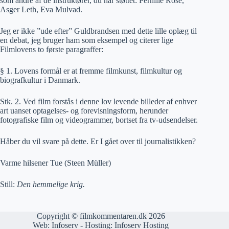
som andre af de instruktører, du har støttet: Pernille Rose,
Asger Leth, Eva Mulvad.
Jeg er ikke ”ude efter” Guldbrandsen med dette lille oplæg til
en debat, jeg bruger ham som eksempel og citerer lige
Filmlovens to første paragraffer:
§ 1. Lovens formål er at fremme filmkunst, filmkultur og
biografkultur i Danmark.
Stk. 2. Ved film forstås i denne lov levende billeder af enhver
art uanset optagelses- og forevisningsform, herunder
fotografiske film og videogrammer, bortset fra tv-udsendelser.
Håber du vil svare på dette. Er I gået over til journalistikken?
Varme hilsener Tue (Steen Müller)
Still:
Den hemmelige krig.
Copyright © filmkommentaren.dk 2026
Web:
Infoserv
- Hosting:
Infoserv Hosting