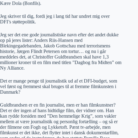
Kære Dola (Bonfils).
Jeg skriver til dig, fordi jeg i lang tid har undret mig over
DFI’s støttepolitik.
Jeg ser det ene gode journalistiske navn efter det andet dukke
op på jeres lister: Anders Riis-Hansen med
Blekingegadebanden, Jakob Gottschau med terrorismens
historie, Jørgen Flindt Petersen om tortur… og nu i går
meddeles det, at Christoffer Guldbrandsen skal have 1,3
millioner kroner til en film med titlen ”Dagbog fra Midten” om
Ny Alliance.
Det er mange penge til journalistik ud af et DFI-budget, som
vel først og fremmest skal bruges til at fremme filmkunsten i
Danmark?
Guldbrandsen er en fin journalist, men er han filmkunstner?
Det er der ingen af hans hidtidige film, der vidner om. Han
kan rydde forsiden med ”Den hemmelige Krig”, som vakler
mellem at være journalistik og personlig fortælling – og så er
der filmene om Fogh og Lykketoft. Pænt tv-arbejde, men
filmkunst er det ikke, det flytter intet i dansk dokumentarfilm,