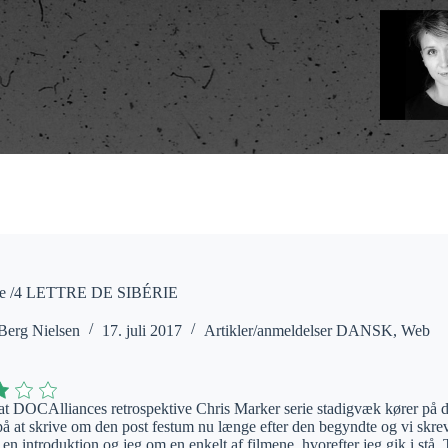
e /4 LETTRE DE SIBÉRIE
Berg Nielsen
17. juli 2017
Artikler/anmeldelser DANSK
,
Web
 at DOCAlliances retrospektive Chris Marker serie stadigvæk kører på de
på at skrive om den post festum nu længe efter den begyndte og vi sk
en introduktion og jeg om en enkelt af filmene, hvorefter jeg gik i stå. 