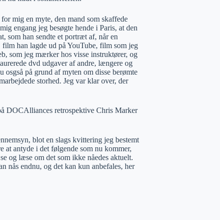
r for mig en myte, den mand som skaffede
e mig engang jeg besøgte hende i Paris, at den
 som han sendte et portræt af, når en
om, film han lagde ud på YouTube, film som jeg
eb, som jeg mærker hos visse instruktører, og
staurerede dvd udgaver af andre, længere og
 nu osgså på grund af myten om disse berømte
marbejdede storhed. Jeg var klar over, der
på DOCAlliances retrospektive Chris Marker
nnemsyn, blot en slags kvittering jeg bestemt
re at antyde i det følgende som nu kommer,
 at se og læse om det som ikke nåedes aktuelt.
kan nås endnu, og det kan kun anbefales, her