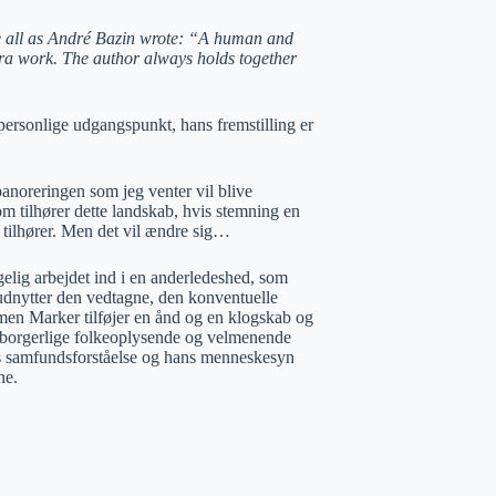
ve all as André Bazin wrote: “A human and
mera work. The author always holds together
 personlige udgangspunkt, hans fremstilling er
panoreringen som jeg venter vil blive
 tilhører dette landskab, hvis stemning en
tilhører. Men det vil ændre sig…
elig arbejdet ind i en anderledeshed, som
 udnytter den vedtagne, den konventuelle
 men Marker tilføjer en ånd og en klogskab og
småborgerlige folkeoplysende og velmenende
ans samfundsforståelse og hans menneskesyn
ne.