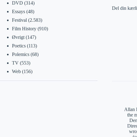
DVD
(314)
Del din kærl
Essays
(48)
Festival
(2.583)
Film History
(910)
Øvrigt
(147)
Poetics
(113)
Polemics
(68)
TV
(553)
Web
(156)
Allan 
the 
Den
Direc
wro
(c