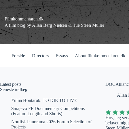
Fortsæt
til
indhold
Filmkommentaren.dk
A film blog by Allan Berg Nielsen & Tue Steen Müller
Forside
Directors
Essays
About filmkommentaren.dk
Latest posts
DOCAllianc
Seneste indlæg
Allan 
Yuliia Hontaruk: TO DIE TO LIVE
Sarajevo FF Documentary Competitions
(Feature Length and Shorts)
Hov, jeg ser
Nordisk Panorama 2026 Forum Selection of
belavet mig 
Projects
Steen Müller 