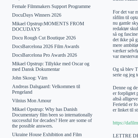
Female Filmmakers Support Programme
For det var 
DocuDays Winners 2026
råfilm til op
nu gamle sky
Mikael Opstrup:MOMENTS FROM
redaktør skul
DOCUDAYS
så og fascine
Docu Rough Cut Boutique 2026
det ikke på 
mere ambitiø
DocsBarcelona 2026 Film Awards
værker selvf
DocsBarcelona Pro Awards 2026
var mestervæ
Mikael Opstrup: Tillykke med Oscar og
med Dansk Dokumentar
Og så blev T
serie og jeg 
John Skoog: Värn
Andreas Dalsgaard: Velkommen til
Denne og de 
Pengeland
er forpligte
altså alligev
Vilnius Mon Amour
Ferietid er f
Mikael Opstrup: Why has Danish
er linket til 
Documentary film been so internationally
successful for decades? Here are some of
https://dafi
the possible answers.
Ukraine House Exhibition and Film
LETTRE DE