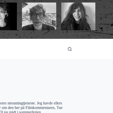
res streamingtjeneste. Jeg havde ellers
rev om den her på Filmkommentaren, Tue
Til nu midt i sommerferien.