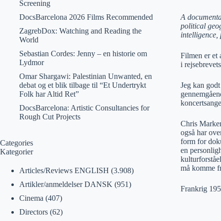
Screening
DocsBarcelona 2026 Films Recommended
A documentar
political ge
ZagrebDox: Watching and Reading the
intelligence
World
Sebastian Cordes: Jenny – en historie om
Filmen er et 
Lydmor
i rejsebrevet
Omar Shargawi: Palestinian Unwanted, en
debat og et blik tilbage til “Et Undertrykt
Jeg kan godt 
Folk har Altid Ret”
gennemgående
koncertsange
DocsBarcelona: Artistic Consultancies for
Rough Cut Projects
Chris Marker
også har ove
form for dok
Categories
en personlig
Kategorier
kulturforstå
må komme fra 
Articles/Reviews ENGLISH
(3.908)
Artikler/anmeldelser DANSK
(951)
Frankrig 195
Cinema
(407)
Directors
(62)