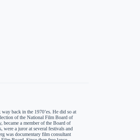
 way back in the 1970’es. He did so at
ection of the National Film Board of
ity, became a member of the Board of
, were a juror at several festivals and
Berg was documentary film consultant
e Film Board. Since then free lance