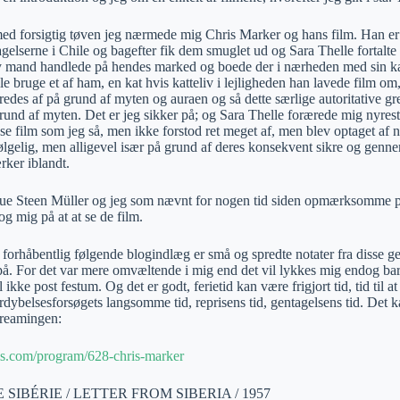
med forsigtig tøven jeg nærmede mig Chris Marker og hans film. Han e
tagelserne i Chile og bagefter fik dem smuglet ud og Sara Thelle fortalt
 mand handlede på hendes marked og boede der i nærheden med sin kat,
le bruge et af ham, en kat hvis katteliv i lejligheden han lavede film 
redes af på grund af myten og auraen og så dette særlige autoritative gr
grund af myten. Det er jeg sikker på; og Sara Thelle forærede mig nyre
se film som jeg så, men ikke forstod ret meget af, men blev optaget af
ølgelig, men alligevel især på grund af deres konsekvent sikre og genne
rker iblandt.
ue Steen Müller og jeg som nævnt for nogen tid siden opmærksomme 
tog mig på at at se de film.
forhåbentlig følgende blogindlæg er små og spredte notater fra disse ge
t på. For det var mere omvæltende i mig end det vil lykkes mig endog ba
el ikke post festum. Og det er godt, ferietid kan være frigjort tid, tid til
ordybelsesforsøgets langsomme tid, reprisens tid, gentagelsens tid. Det 
streamingen:
lms.com/program/628-chris-marker
 SIBÉRIE / LETTER FROM SIBERIA / 1957