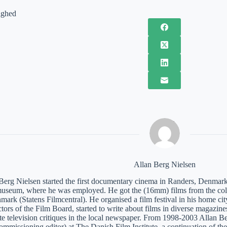
ighed
Allan Berg Nielsen
Berg Nielsen started the first documentary cinema in Randers, Denmark
museum, where he was employed. He got the (16mm) films from the coll
mark (Statens Filmcentral). He organised a film festival in his home c
tors of the Film Board, started to write about films in diverse magazines
te television critiques in the local newspaper. From 1998-2003 Allan 
ommissioning editor) at The Danish Film Institute, a continuation of th