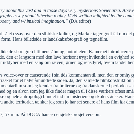
y about this vast and in those days very mysterious Soviet area. Abo
ography essay about Siberian reality. Vivid writing inlighted by the ca
, poetry and whimsical imagination.”
(DA editor)
altså et essay over den sibiriske kultur, og Marker tager godt fat om det
s form. Hans billedside er landskabsfotografi og tegnefilm.
lide de sikre greb i filmens åbning, autoriteten. Kameraet introducerer 
, den er langsom med den lave horisont trygt hvilende i en evighed som
r uddyber med en sang om ræven, ørnen og rensdyret, hvem landet her 
s voice-over er causerende i sin tids kommentarstil, men den er omhygg
rrasket for et halvt århundrede siden. Ja, den samlede filmkonstruktion
umentarfilm som jeg kender fra britterne og fra danskerne i perioden –
hed og en alvor, som jeg ikke finder magen til i disse værkers oftest 
else og hele antropologi bundet ind i ministeriers og skolers ønsker. H
andre territorier, tænker jeg som jo har set senere af hans film før den
7, 57 min. På DOCAlliance i engelsksproget version.