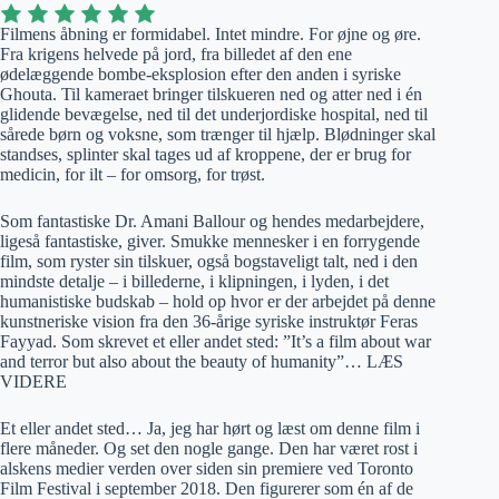
Filmens åbning er formidabel. Intet mindre. For øjne og øre.
Fra krigens helvede på jord, fra billedet af den ene
ødelæggende bombe-eksplosion efter den anden i syriske
Ghouta. Til kameraet bringer tilskueren ned og atter ned i én
glidende bevægelse, ned til det underjordiske hospital, ned til
sårede børn og voksne, som trænger til hjælp. Blødninger skal
standses, splinter skal tages ud af kroppene, der er brug for
medicin, for ilt – for omsorg, for trøst.
Som fantastiske Dr. Amani Ballour og hendes medarbejdere,
ligeså fantastiske, giver. Smukke mennesker i en forrygende
film, som ryster sin tilskuer, også bogstaveligt talt, ned i den
mindste detalje – i billederne, i klipningen, i lyden, i det
humanistiske budskab – hold op hvor er der arbejdet på denne
kunstneriske vision fra den 36-årige syriske instruktør Feras
Fayyad. Som skrevet et eller andet sted: ”It’s a film about war
and terror but also about the beauty of humanity”… LÆS
VIDERE
Et eller andet sted… Ja, jeg har hørt og læst om denne film i
flere måneder. Og set den nogle gange. Den har været rost i
alskens medier verden over siden sin premiere ved Toronto
Film Festival i september 2018. Den figurerer som én af de