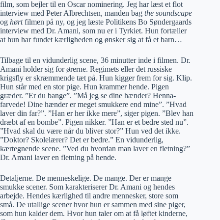
film, som bejler til en Oscar nominering. Jeg har læst et flot
interview med Peter Albrechtsen, manden bag
the soundscape
og
hørt
filmen på ny, og jeg læste Politikens Bo Søndergaards
interview med Dr. Amani, som nu er i Tyrkiet. Hun fortæller
at hun har fundet kærligheden og ønsker sig at få et barn…
Tilbage til en vidunderlig scene, 36 minutter inde i filmen. Dr.
Amani holder sig for ørerne. Regimets eller det russiske
krigsfly er skræmmende tæt på. Hun kigger frem for sig. Klip.
Hun står med en stor pige. Hun krammer hende. Pigen
græder. ”Er du bange”. ”Må jeg se dine hænder? Henna-
farvede! Dine hænder er meget smukkere end mine”. ”Hvad
laver din far?”. ”Han er her ikke mere”, siger pigen. ”Blev han
dræbt af en bombe”. Pigen nikker. ”Han er et bedre sted nu”.
”Hvad skal du være når du bliver stor?” Hun ved det ikke.
”Doktor? Skolelærer? Det er bedre.” En vidunderlig,
kærtegnende scene. ”Ved du hvordan man laver en fletning?”
Dr. Amani laver en fletning på hende.
Detaljerne. De menneskelige. De mange. Der er mange
smukke scener. Som karakteriserer Dr. Amani og hendes
arbejde. Hendes kærlighed til andre mennesker, store som
små. De utallige scener hvor hun er sammen med sine piger,
som hun kalder dem. Hvor hun taler om at få løftet kinderne,