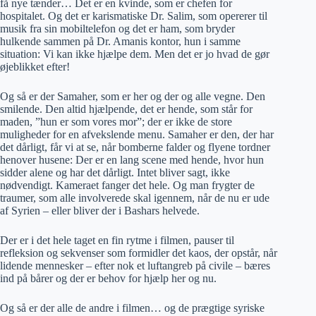
få nye tænder… Det er en kvinde, som er chefen for
hospitalet. Og det er karismatiske Dr. Salim, som opererer til
musik fra sin mobiltelefon og det er ham, som bryder
hulkende sammen på Dr. Amanis kontor, hun i samme
situation: Vi kan ikke hjælpe dem. Men det er jo hvad de gør
øjeblikket efter!
Og så er der Samaher, som er her og der og alle vegne. Den
smilende. Den altid hjælpende, det er hende, som står for
maden, ”hun er som vores mor”; der er ikke de store
muligheder for en afvekslende menu. Samaher er den, der har
det dårligt, får vi at se, når bomberne falder og flyene tordner
henover husene: Der er en lang scene med hende, hvor hun
sidder alene og har det dårligt. Intet bliver sagt, ikke
nødvendigt. Kameraet fanger det hele. Og man frygter de
traumer, som alle involverede skal igennem, når de nu er ude
af Syrien – eller bliver der i Bashars helvede.
Der er i det hele taget en fin rytme i filmen, pauser til
refleksion og sekvenser som formidler det kaos, der opstår, når
lidende mennesker – efter nok et luftangreb på civile – bæres
ind på bårer og der er behov for hjælp her og nu.
Og så er der alle de andre i filmen… og de prægtige syriske