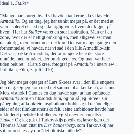
Ideal 1,
Stalker
:
“Mange har spurgt, hvad vi havde i tankerne, da vi lavede
Armadillo
. Og en ting, jeg har tænkt meget på, er det med at
være isoleret et sted og ikke rigtig vide, hvem der kigger på
hvem. Her har
Stalker
været en stor inspiration. Man er i en
zone, hvor der er heftigt omkring en, men alligevel ser man
det aldrig, men fornemmer det kun. Det var mange gange den
fornemmelse, vi havde, når vi sad i den lille Armadillo-lejr.
Det var jo ikke Armadillo, der omringede hele det store
område, men området, der omringede os. Og man var hele
tiden beluret.” (Lars Skree, fotograf på
Armadillo
i interview i
Politiken, Film, 3. juli 2010)
Jeg blev meget optaget af Lars Skrees svar i den lille enquete
den dag. Og jeg kom med det samme til at tænke på, at Janus
Metz vistnok I Cannes en dag havde sagt, at han opfattede
Armadillo
som en filosofisk film, og nu så jeg Skree i sin
påpegning af konkrete inspirationer holdt sig til de åndelige
sider af det filmkunstneriske felt, i sine ambitioner havde han
inkluderet poetiske forbilleder. Først nævner han altså
Stalker.
Og jeg gik til Tarkovskijs poetik og læser igen det
Thomas Mann citat fra
Der Zauberberg
, som Tarkovskij har
sat foran sit essay om “det filmiske billede”: