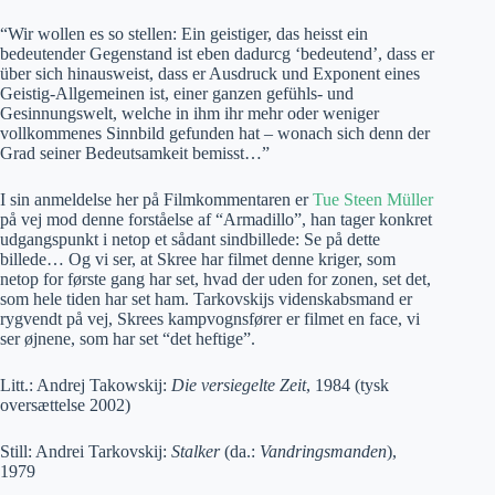
“Wir wollen es so stellen: Ein geistiger, das heisst ein
bedeutender Gegenstand ist eben dadurcg ‘bedeutend’, dass er
über sich hinausweist, dass er Ausdruck und Exponent eines
Geistig-Allgemeinen ist, einer ganzen gefühls- und
Gesinnungswelt, welche in ihm ihr mehr oder weniger
vollkommenes Sinnbild gefunden hat – wonach sich denn der
Grad seiner Bedeutsamkeit bemisst…”
I sin anmeldelse her på Filmkommentaren er
Tue Steen Müller
på vej mod denne forståelse af “Armadillo”, han tager konkret
udgangspunkt i netop et sådant sindbillede: Se på dette
billede… Og vi ser, at Skree har filmet denne kriger, som
netop for første gang har set, hvad der uden for zonen, set det,
som hele tiden har set ham. Tarkovskijs videnskabsmand er
rygvendt på vej, Skrees kampvognsfører er filmet en face, vi
ser øjnene, som har set “det heftige”.
Litt.: Andrej Takowskij:
Die versiegelte Zeit
, 1984 (tysk
oversættelse 2002)
Still: Andrei Tarkovskij:
Stalker
(da.:
Vandringsmanden
),
1979