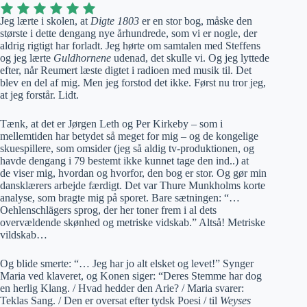
Jeg lærte i skolen, at
Digte 1803
er en stor bog, måske den
største i dette dengang nye århundrede, som vi er nogle, der
aldrig rigtigt har forladt. Jeg hørte om samtalen med Steffens
og jeg lærte
Guldhornene
udenad, det skulle vi. Og jeg lyttede
efter, når Reumert læste digtet i radioen med musik til. Det
blev en del af mig. Men jeg forstod det ikke. Først nu tror jeg,
at jeg forstår. Lidt.
Tænk, at det er Jørgen Leth og Per Kirkeby – som i
mellemtiden har betydet så meget for mig – og de kongelige
skuespillere, som omsider (jeg så aldig tv-produktionen, og
havde dengang i 79 bestemt ikke kunnet tage den ind..) at
de viser mig, hvordan og hvorfor, den bog er stor. Og gør min
dansklærers arbejde færdigt. Det var Thure Munkholms korte
analyse, som bragte mig på sporet. Bare sætningen: “…
Oehlenschlägers sprog, der her toner frem i al dets
overvældende skønhed og metriske vidskab.” Altså! Metriske
vildskab…
Og blide smerte: “… Jeg har jo alt elsket og levet!” Synger
Maria ved klaveret, og Konen siger: “Deres Stemme har dog
en herlig Klang. / Hvad hedder den Arie? / Maria svarer:
Teklas Sang. / Den er oversat efter tydsk Poesi / til
Weyses