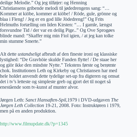
deilige Melodie.” Og jeg tilføjer: og Henning
Christiansens gribende melodi til jødedrengens sang: “…
Kommer at kiöbe, kommer at kiöbe! / Röde, gule, grönne og
blaa i Fleng! / Jeg er en god lille Jödedreng!” Og Frits
Helmuths fortælling om liden Kirsten: “… I gamle, længst
forsvundne Tid / der var en deilig Pige..” Og Ove Sprogøes
blinde mand: “Skaffer mig min Fiol igien, / at jeg kan tolke
min stumme Smerte.”
Alt dette
ustandseligt
afbrudt af den fineste ironi og klassiske
lystighed: “De Gravhöie skulde Fanden flytte! / De staae her
og giör ikke den mindste Nytte.” Tekstens første og berømte
chok. Institutionen Leth og Kirkeby og Christiansen har med
hele holdet anvendt dette tydelige set-up fra digteren og omsat
det i tv’s letteste og simpleste greb og gjort det til noget så
enestående som tv-kunst af munter alvor.
Jørgen Leth:
Sanct Hansaften-Spil
,1979 i DVD-udgaven
The
Jørgen Leth Collection
19-21, 2008. Foto: Instruktøren i 1979,
men på en anden produktion.
http://www.filmupdate.dk/?p=1345