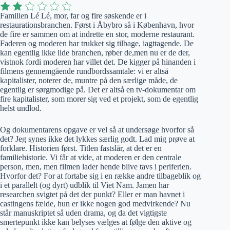
Familien Lé Lé, mor, far og fire søskende er i
restaurationsbranchen. Først i Åbybro så i København, hvor
de fire er sammen om at indrette en stor, moderne restaurant.
Faderen og moderen har trukket sig tilbage, iagttagende. De
kan egentlig ikke lide branchen, røber de,men nu er de der,
vistnok fordi moderen har villet det. De kigger på hinanden i
filmens gennemgående rundbordssamtale: vi er altså
kapitalister, noterer de, muntre på den særlige måde, de
egentlig er sørgmodige på. Det er altså en tv-dokumentar om
fire kapitalister, som morer sig ved et projekt, som de egentlig
helst undlod.
Og dokumentarens opgave er vel så at undersøge hvorfor så
det? Jeg synes ikke det lykkes særlig godt. Lad mig prøve at
forklare. Historien først. Titlen fastslår, at det er en
familiehistorie. Vi får at vide, at moderen er den centrale
person, men, men filmen lader hende blive tavs i periferien.
Hvorfor det? For at fortabe sig i en række andre tilbageblik og
i et parallelt (og dyrt) udblik til Viet Nam. Jamen har
researchen svigtet på det der punkt? Eller er man havnet i
castingens fælde, hun er ikke nogen god medvirkende? Nu
står manuskriptet så uden drama, og da det vigtigste
smertepunkt ikke kan belyses vælges at følge den aktive og