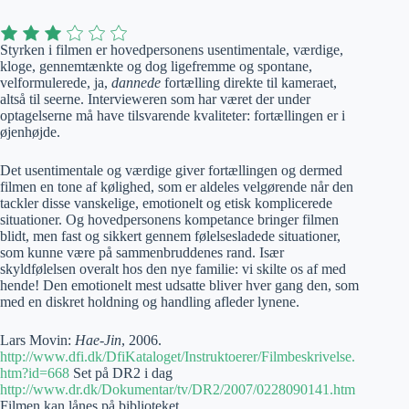
Styrken i filmen er hovedpersonens usentimentale, værdige,
kloge, gennemtænkte og dog ligefremme og spontane,
velformulerede, ja,
dannede
fortælling direkte til kameraet,
altså til seerne. Intervieweren som har været der under
optagelserne må have tilsvarende kvaliteter: fortællingen er i
øjenhøjde.
Det usentimentale og værdige giver fortællingen og dermed
filmen en tone af kølighed, som er aldeles velgørende når den
tackler disse vanskelige, emotionelt og etisk komplicerede
situationer. Og hovedpersonens kompetance bringer filmen
blidt, men fast og sikkert gennem følelsesladede situationer,
som kunne være på sammenbruddenes rand. Især
skyldfølelsen overalt hos den nye familie: vi skilte os af med
hende! Den emotionelt mest udsatte bliver hver gang den, som
med en diskret holdning og handling afleder lynene.
Lars Movin:
Hae-Jin
, 2006.
http://www.dfi.dk/DfiKataloget/Instruktoerer/Filmbeskrivelse.
htm?id=668
Set på DR2 i dag
http://www.dr.dk/Dokumentar/tv/DR2/2007/0228090141.htm
Filmen kan lånes på biblioteket.