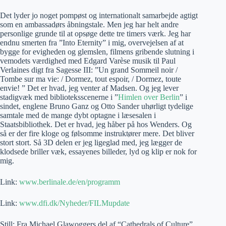
Det lyder jo noget pompøst og internationalt samarbejde agtigt
som en ambassadørs åbningstale. Men jeg har helt andre
personlige grunde til at opsøge dette tre timers værk. Jeg har
endnu smerten fra ”Into Eternity” i mig, overvejelsen af at
bygge for evigheden og glemslen, filmens gribende slutning i
vemodets værdighed med Edgard Varèse musik til Paul
Verlaines digt fra Sagesse III: ”Un grand Sommeil noir /
Tombe sur ma vie: / Dormez, tout espoir, / Dormez, toute
envie! ” Det er hvad, jeg venter af Madsen. Og jeg lever
stadigvæk med biblioteksscenerne i ”
Himlen over Berlin
” i
sindet, englene Bruno Ganz og Otto Sander uhørligt tydelige
samtale med de mange dybt optagne i læsesalen i
Staatsbibliothek. Det er hvad, jeg håber på hos Wenders. Og
så er der fire kloge og følsomme instruktører mere. Det bliver
stort stort. Så 3D delen er jeg ligeglad med, jeg lægger de
klodsede briller væk, essayenes billeder, lyd og klip er nok for
mig.
Link:
www.berlinale.de/en/programm
Link:
www.dfi.dk/Nyheder/FILMupdate
Still: Fra Michael Glawoggers del af “Cathedrals of Culture”,