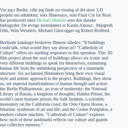
Var jeg i Berlin, ville jeg finde en visning af det store 3-D
projekt om arkitektur, seks filmessays, som Final Cut for Real
har produceret med
Michael Madsen
som den danske
bidragyder. De øvrige instruktører er Karim Aïnouz , Margreth
Olin, Wim Wenders, Michael Glawogger og Robert Redford.
Berlinale kataloget beskriver filmene således: ”If buildings
could talk, what would they say about us? ”Cathedrals of
Culture” offers six startling responses to this question. This 3D
film project about the soul of buildings allows six iconic and
very different buildings to speak for themselves, examining
human life from the unblinking perspective of a manmade
structure. Six acclaimed filmmakers bring their own visual
style and artistic approach to the project. Buildings, they show
us, are material manifestations of human thought and action:
the Berlin Philharmonic, an icon of modernity; the National
Library of Russia, a kingdom of thoughts; Halden Prison, the
world’s most humane prison; the Salk Institute, a scientific
monastery on the California coast; the Oslo Opera House, a
futuristic symbiosis of art and life; and the Centre Pompidou, a
modern culture machine. ”Cathedrals of Culture” explores
how each of these landmarks reflects our culture and guards
our collective memory.”