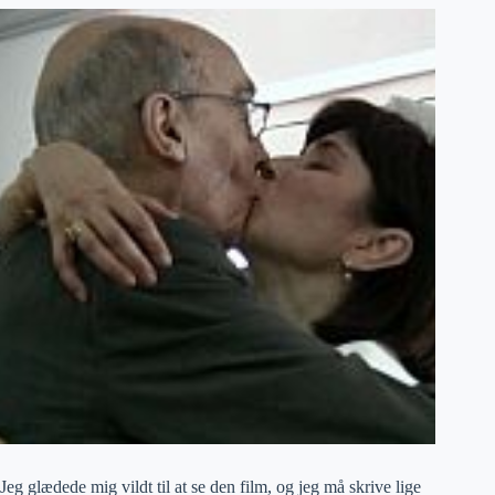
Jeg glædede mig vildt til at se den film, og jeg må skrive lige