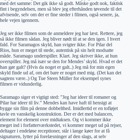
med det samme: Det gik ikke så godt. Måske godt nok, faktisk
fint i begyndelsen, men så blev jeg efterhånden tøvende til det
afvisende, selv om der er fine steder i filmen, også senere, ja,
hele vejen igennem.
Jeg ser ikke filmen som de anmeldere jeg har læst. Rettere, jeg
så ikke filmen sådan. Jeg bliver nødt til at se den igen. I hvert
fald. For Saramagos skyld, han svigter ikke. For Pilar del
Rios, hun er meget til stede, autentisk på sin helt modsatte
måde. Saramago underspiller. Klart. Jeg skriver ikke, at hun
overspiller. Jeg må især se den for Mendes’ skyld. Hvad er det
han gør galt? (Hvis da noget er galt..) Jeg må for min egen
skyld finde ud af, om det bare er noget med mig. (Det kan det
sagtens være..) Og Tue Steen Müller for eksempel synes
filmen er vidunderlig.
Saramago siger et vigtigt sted: ”Jeg har ideer til romaner og
Pilar har ideer til liv.” Mendes kan have haft til hensigt at
bygge sin film på denne dobbelthed. Imidlertid er en tofløjet
tavle en vanskelig konstruktion. Der er det med balancen,
element for element over midtaksen. Og vi kommer ikke
meget ind i forfatterværkstedet, vi kommer meget ud på rejser,
deltager i endeløse receptioner, står i lange køer for at få
signaturen, lytter på forelæsninger af den slags, at selv