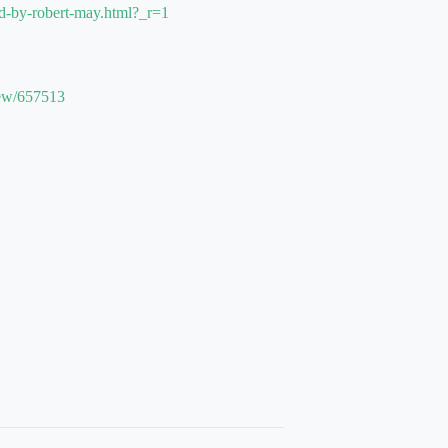
ed-by-robert-may.html?_r=1
iew/657513