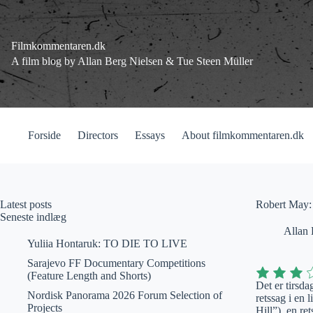
Fortsæt
til
indhold
Filmkommentaren.dk
A film blog by Allan Berg Nielsen & Tue Steen Müller
Forside
Directors
Essays
About filmkommentaren.dk
Latest posts
Robert May:
Seneste indlæg
Allan 
Yuliia Hontaruk: TO DIE TO LIVE
Sarajevo FF Documentary Competitions
(Feature Length and Shorts)
Det er tirsd
Nordisk Panorama 2026 Forum Selection of
retssag i en 
Projects
Hill”), en re