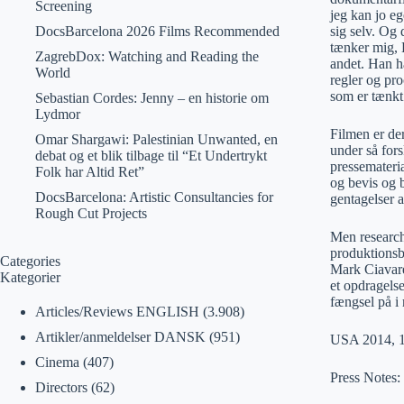
Screening
jeg kan jo eg
DocsBarcelona 2026 Films Recommended
sig selv. Og
tænker mig, E
ZagrebDox: Watching and Reading the
andet. Han ha
World
regler og pro
som er tænkt 
Sebastian Cordes: Jenny – en historie om
Lydmor
Filmen er de
Omar Shargawi: Palestinian Unwanted, en
under så fors
debat og et blik tilbage til “Et Undertrykt
pressemateria
Folk har Altid Ret”
og bevis og 
DocsBarcelona: Artistic Consultancies for
gentagelser a
Rough Cut Projects
Men researcha
produktionsb
Categories
Mark Ciavare
Kategorier
et opdragels
fængsel på i 
Articles/Reviews ENGLISH
(3.908)
Artikler/anmeldelser DANSK
(951)
USA 2014, 1
Cinema
(407)
Press Notes:
Directors
(62)