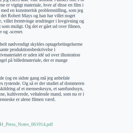
 er vigtigt materiale, hver af disse en film i
 med en kunstnerisk problemstilling, som jeg
r det Robert Mays og han har villet noget
ne, villet fremtvinge ændringer i lovgivning og
t som muligt. Og det er gået ud over filmen,
r og -scener.
helt nødvendigt skyldes optagebetingelserne
sante produktionsbeskrivelse i
materialet er uden idé ud over illustration
gel på billedmateriale, der er mange
nde (og en sidste gang må jeg anbefale
es rystende. Og så er der studiet af dommeren
kildring af et menneskesyn, et samfundssyn,
ne, kultiverede, veltalende mand, som nu er i
 menneske er alene filmen værd.
SH_Press_Notes_061914.pdf