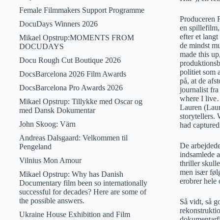
Female Filmmakers Support Programme
Produceren R
DocuDays Winners 2026
en spillefilm
efter et lang
Mikael Opstrup:MOMENTS FROM
de mindst mul
DOCUDAYS
made this up,
Docu Rough Cut Boutique 2026
produktionsbe
politiet som 
DocsBarcelona 2026 Film Awards
på, at de afs
DocsBarcelona Pro Awards 2026
journalist fr
where I live
Mikael Opstrup: Tillykke med Oscar og
Lauren (Laur
med Dansk Dokumentar
storytellers.
John Skoog: Värn
had captured 
Andreas Dalsgaard: Velkommen til
De arbejdede
Pengeland
indsamlede ar
Vilnius Mon Amour
thriller skul
men især følg
Mikael Opstrup: Why has Danish
erobrer hel
Documentary film been so internationally
successful for decades? Here are some of
the possible answers.
Så vidt, så g
rekonstruktio
Ukraine House Exhibition and Film
dokumentarfil