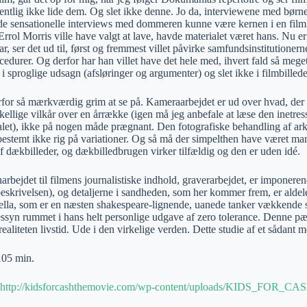
entlig ikke lide dem. Og slet ikke denne. Jo da, interviewene med børnene
 de sensationelle interviews med dommeren kunne være kernen i en film
rrol Morris ville have valgt at lave, havde materialet været hans. Nu e
r, ser det ud til, først og fremmest villet påvirke samfundsinstitutioner
cedurer. Og derfor har han villet have det hele med, ihvert fald så mege
i sproglige udsagn (afsløringer og argumenter) og slet ikke i filmbillede
rfor så mærkværdig grim at se på. Kameraarbejdet er ud over hvad, der 
kellige vilkår over en årrække (igen må jeg anbefale at læse den inetres
let), ikke på nogen måde prægnant. Den fotografiske behandling af arkiv
bestemt ikke rig på variationer. Og så må der simpelthen have været man
f dækbilleder, og dækbilledbrugen virker tilfældig og den er uden idé.
rbejdet til filmens journalistiske indhold, graverarbejdet, er imponere
eskrivelsen), og detaljerne i sandheden, som her kommer frem, er aldel
lla, som er en næsten shakespeare-lignende, uanede tanker vækkende s
essyn rummet i hans helt personlige udgave af zero tolerance. Denne pæ
realiteten livstid. Ude i den virkelige verden. Dette studie af et sådant
05 min.
http://kidsforcashthemovie.com/wp-content/uploads/KIDS_FOR_CA