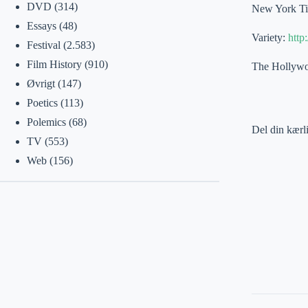
DVD
(314)
New York T
Essays
(48)
Variety:
http
Festival
(2.583)
Film History
(910)
The Hollywo
Øvrigt
(147)
Poetics
(113)
Polemics
(68)
Del din kærl
TV
(553)
Web
(156)