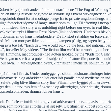
obert May (blandt andet af dokumentarfilmene ”The Fog of War” og ”S
, da en utrolig historie begyndte at udfolde sig i byens virkelighed: en
t sagsforløb dømt for at modtage penge fra to private ungdomsfængsler f
ige forseelser idømte så lange straffe som muligt. Til afsoning i netop
 but instead, the story was unfolding right before our eyes, in real life
skrivelse trykt i filmens Press Notes (link nedenfor). Undervejs blev b
af dommeren og hans medarbejdere. De fik stort set aldrig en forsvarer, d
tod. Men en mor gav ikke op, hun tog kampen på sig, og sagen begyndte 
a en avis tog fat. ”Each day, we would pick up the local and national p
…”, fortæller May videre. ”The fiction film we’d been working on became
en Timmons, medproducer) had gotten hooked by the “Kids for Cash” sca
 We began to see it as a potential subject for a feature film; one that coul
our own…” Virkeligheden overgik fantasien i intensitet, spillefilm lagt 
 på filmen i fire år. Under omhyggelige sikkerhedsforanstaltninger int
kivmateriale og afdækkede lidt efter lidt parallelt med medierne en ind 
le selvfølgelig blive filmens story line. Filmen blev bygget på interview
er den i interviews fem af børnene og allervigtigst, viser det sig, dom
e opmærksomheden, dramaet bliver hans…
odt. Det hele er imidlertid omgivet af arkivmateriale: tv- og avisklip, pr
ner, som forventes at fortælle af sig selv. Og filmen er klippet som kon
m, går det op for mig, når jeg følger Dokumanias repertoire og ser film