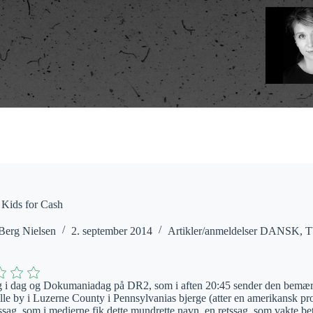
 Kids for Cash
Berg Nielsen
2. september 2014
Artikler/anmeldelser DANSK
,
T
ag i dag og Dokumaniadag på DR2, som i aften 20:45 sender den bemæ
lille by i Luzerne County i Pennsylvanias bjerge (atter en amerikansk pr
tssag, som i medierne fik dette mundrette navn, en retssag, som vakte be