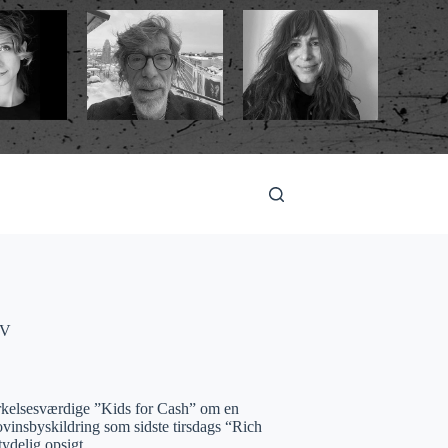
V
rkelsesværdige ”Kids for Cash” om en
ovinsbyskildring som sidste tirsdags “Rich
tydelig opsigt.