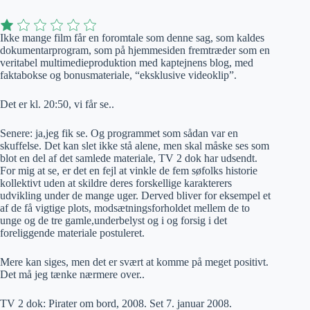
Ikke mange film får en foromtale som denne sag, som kaldes
dokumentarprogram, som på hjemmesiden fremtræder som en
veritabel multimedieproduktion med kaptejnens blog, med
faktabokse og bonusmateriale, “eksklusive videoklip”.
Det er kl. 20:50, vi får se..
Senere: ja,jeg fik se. Og programmet som sådan var en
skuffelse. Det kan slet ikke stå alene, men skal måske ses som
blot en del af det samlede materiale, TV 2 dok har udsendt.
For mig at se, er det en fejl at vinkle de fem søfolks historie
kollektivt uden at skildre deres forskellige karakterers
udvikling under de mange uger. Derved bliver for eksempel et
af de få vigtige plots, modsætningsforholdet mellem de to
unge og de tre gamle,underbelyst og i og forsig i det
foreliggende materiale postuleret.
Mere kan siges, men det er svært at komme på meget positivt.
Det må jeg tænke nærmere over..
TV 2 dok: Pirater om bord, 2008. Set 7. januar 2008.