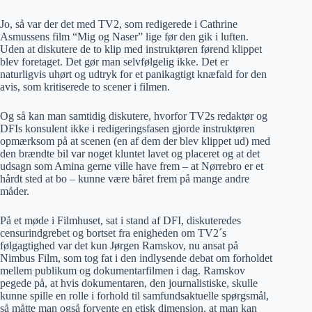
Jo, så var der det med TV2, som redigerede i Cathrine
Asmussens film “Mig og Naser” lige før den gik i luften.
Uden at diskutere de to klip med instruktøren førend klippet
blev foretaget. Det gør man selvfølgelig ikke. Det er
naturligvis uhørt og udtryk for et panikagtigt knæfald for den
avis, som kritiserede to scener i filmen.
Og så kan man samtidig diskutere, hvorfor TV2s redaktør og
DFIs konsulent ikke i redigeringsfasen gjorde instruktøren
opmærksom på at scenen (en af dem der blev klippet ud) med
den brændte bil var noget kluntet lavet og placeret og at det
udsagn som Amina gerne ville have frem – at Nørrebro er et
hårdt sted at bo – kunne være båret frem på mange andre
måder.
På et møde i Filmhuset, sat i stand af DFI, diskuteredes
censurindgrebet og bortset fra enigheden om TV2´s
følgagtighed var det kun Jørgen Ramskov, nu ansat på
Nimbus Film, som tog fat i den indlysende debat om forholdet
mellem publikum og dokumentarfilmen i dag. Ramskov
pegede på, at hvis dokumentaren, den journalistiske, skulle
kunne spille en rolle i forhold til samfundsaktuelle spørgsmål,
så måtte man også forvente en etisk dimension, at man kan