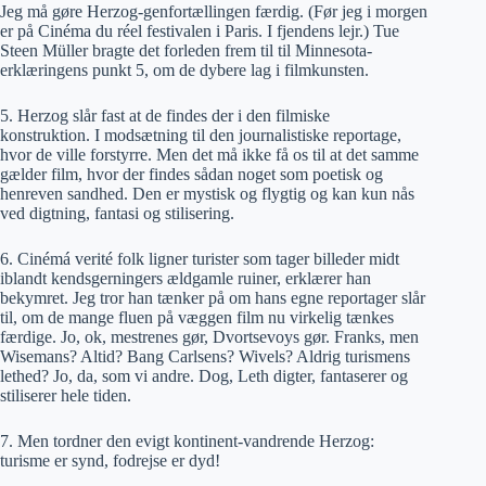
Jeg må gøre Herzog-genfortællingen færdig. (Før jeg i morgen
er på Cinéma du réel festivalen i Paris. I fjendens lejr.) Tue
Steen Müller bragte det forleden frem til til Minnesota-
erklæringens punkt 5, om de dybere lag i filmkunsten.
5. Herzog slår fast at de findes der i den filmiske
konstruktion. I modsætning til den journalistiske reportage,
hvor de ville forstyrre. Men det må ikke få os til at det samme
gælder film, hvor der findes sådan noget som poetisk og
henreven sandhed. Den er mystisk og flygtig og kan kun nås
ved digtning, fantasi og stilisering.
6. Cinémá verité folk ligner turister som tager billeder midt
iblandt kendsgerningers ældgamle ruiner, erklærer han
bekymret. Jeg tror han tænker på om hans egne reportager slår
til, om de mange fluen på væggen film nu virkelig tænkes
færdige. Jo, ok, mestrenes gør, Dvortsevoys gør. Franks, men
Wisemans? Altid? Bang Carlsens? Wivels? Aldrig turismens
lethed? Jo, da, som vi andre. Dog, Leth digter, fantaserer og
stiliserer hele tiden.
7. Men tordner den evigt kontinent-vandrende Herzog:
turisme er synd, fodrejse er dyd!