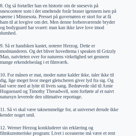
8. Og så fortæller han en historie om de snesevis på
snescootere som i det smeltende forår braser igennem isen på
søerne i Minnesota. Presset på guvernøren er stort for at få
ham til at lovgive om det. Men denne forhenværende bryder
og bodyguard har svaret: man kan ikke lave love imod
dumhed.
9. Så er handsken kastet, noterer Herzog. Dette er
modstanderen. Og det bliver hovedtema i speaken til Grizzly
Man, naiviteten over for naturens virkelighed set gennem
mange erkendelseslag i et filmværk.
10. For månen er mat, moder natur kalder ikke, taler ikke til
dig, lige meget hvor meget gletscheren giver lyd fra sig. Og
lad være med at lytte til livets sang. Bedrøvede råd til Amie
Huguenard og Timothy Threadwell, som forførte af et naivt
natursyn leverede den ultimative reportage.
11. Så vi skal være taknemmelige for, at universet derude ikke
kender noget smil.
12. Werner Herzog konkluderer sin erklæring og
filmkunstneriske program: Livet i oceanerne må være et rent