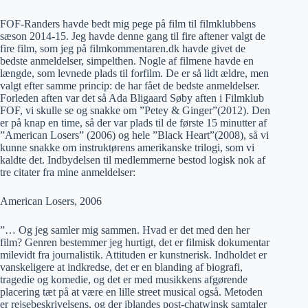
FOF-Randers havde bedt mig pege på film til filmklubbens
sæson 2014-15. Jeg havde denne gang til fire aftener valgt de
fire film, som jeg på filmkommentaren.dk havde givet de
bedste anmeldelser, simpelthen. Nogle af filmene havde en
længde, som levnede plads til forfilm. De er så lidt ældre, men
valgt efter samme princip: de har fået de bedste anmeldelser.
Forleden aften var det så Ada Bligaard Søby aften i Filmklub
FOF, vi skulle se og snakke om ”Petey & Ginger”(2012). Den
er på knap en time, så der var plads til de første 15 minutter af
”American Losers” (2006) og hele ”Black Heart”(2008), så vi
kunne snakke om instruktørens amerikanske trilogi, som vi
kaldte det. Indbydelsen til medlemmerne bestod logisk nok af
tre citater fra mine anmeldelser:
American Losers, 2006
”… Og jeg samler mig sammen. Hvad er det med den her
film? Genren bestemmer jeg hurtigt, det er filmisk dokumentar
milevidt fra journalistik. Attituden er kunstnerisk. Indholdet er
vanskeligere at indkredse, det er en blanding af biografi,
tragedie og komedie, og det er med musikkens afgørende
placering tæt på at være en lille street musical også. Metoden
er rejsebeskrivelsens, og der iblandes post-chatwinsk samtaler