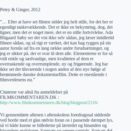
Petey & Ginger, 2012
”… Efter at have set filmen sidder jeg helt stille, for det her er
egentligt tankevækkende. Det er ikke en bekymring, dog, det
ligner, men det er noget mere, det er en stille fortvivlelse. Ada
Bligaard Søby ser det vist ikke selv sådan, jeg læser imidlertid
filmen sådan, og så rigt er værket, det kan bag ryggen på sin
autor forstås ud fra en lang række andre forudsætninger, og
jeg er sikker på, der er svar til dem alle. Elementerne er for så
vidt enkle og sædvanlige, men kvaliteten af dem er
overraskende og overrumplende, ny og frigørende. Jeg har
ikke set det tilsvarende i nogen anden af den nye bølge af
berømmede danske dokumentarfilm. Dette er enestående i
filmverdenens nu.”
Citaterne var altså fra anmeldelser på
FILMKOMMENTAREN.DK :
http://www.filmkommentaren.dk/blog/blogpost/2116/
Vi gennemførte aftenen i aftenskolens foredragssal siddende
ved borde med et glas rødvin foran os i passende dæmpet lys,
så vi både kunne se billederne på lærredet og hinanden og
hinandens reaktioner. Samvær og senere samtale. Som en del