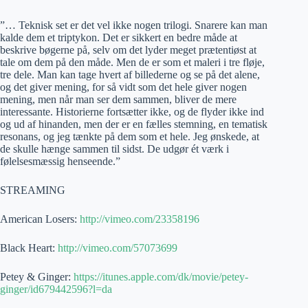
”… Teknisk set er det vel ikke nogen trilogi. Snarere kan man
kalde dem et triptykon. Det er sikkert en bedre måde at
beskrive bøgerne på, selv om det lyder meget prætentiøst at
tale om dem på den måde. Men de er som et maleri i tre fløje,
tre dele. Man kan tage hvert af billederne og se på det alene,
og det giver mening, for så vidt som det hele giver nogen
mening, men når man ser dem sammen, bliver de mere
interessante. Historierne fortsætter ikke, og de flyder ikke ind
og ud af hinanden, men der er en fælles stemning, en tematisk
resonans, og jeg tænkte på dem som et hele. Jeg ønskede, at
de skulle hænge sammen til sidst. De udgør ét værk i
følelsesmæssig henseende.”
STREAMING
American Losers:
http://vimeo.com/23358196
Black Heart:
http://vimeo.com/57073699
Petey & Ginger:
https://itunes.apple.com/dk/movie/petey-
ginger/id679442596?l=da