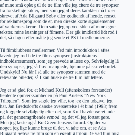
af mine små oplæg til de tre film ville jeg citere de tre synopser
fra forskellige kilder, men som jeg af deres karakter må tro er
skrevet af Ada Bligaard Søby eller godkendt af hende, renset
for reklamesprog som de er, men direkte korte signalementer
af værkernes kerne. Dem satte jeg op ved siden af mine egne
tekster, mine læsninger af filmene. Der gik imidlertid lidt rod i
det, så dagen efter måtte jeg sende et PS til medlemmerne:
Til filmklubbens medlemmer.
Ved min introduktion i aftes
lavede jeg rod i de tre films synopser (instruktørens
indholdsresumeer), som jeg prøvede at læse op. Selvfølgelig lå
den synopsis, jeg så flovt manglede, hjemme på skrivebordet.
Undskyld! Nu får I så alle tre synopser sammen med de
relevante billeder, så I kan huske de tre film lidt lettere.
Jeg er så glad for, at Michael Kull (aftenskolens forstander)
henledte opmærksomheden på Paul Austers ”New York
Trilogien”. Som jeg sagde jeg ville, tog jeg den udgave, jeg
har, Jan Bredsdorffs danske oversættelse i ét bind (1998) frem
og kiggede selvfølgelig efter det, som Kull havde været inde
på, det gennemgribende
vemod
, og det vil jeg fortsat gøre.
Men jeg læste også Bo Green Jensens forord. Og der var
noget, jeg lige kunne bruge til det, vi talte om, at se Ada
Bligaard Søbys tre film som en egentlig trilogi. (Hvad hun mig