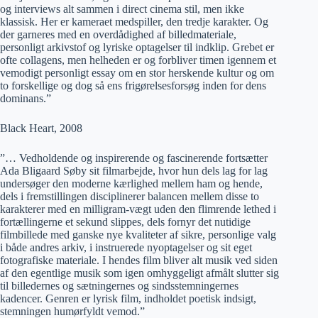
og interviews alt sammen i direct cinema stil, men ikke
klassisk. Her er kameraet medspiller, den tredje karakter. Og
der garneres med en overdådighed af billedmateriale,
personligt arkivstof og lyriske optagelser til indklip. Grebet er
ofte collagens, men helheden er og forbliver timen igennem et
vemodigt personligt essay om en stor herskende kultur og om
to forskellige og dog så ens frigørelsesforsøg inden for dens
dominans.”
Black Heart, 2008
”… Vedholdende og inspirerende og fascinerende fortsætter
Ada Bligaard Søby sit filmarbejde, hvor hun dels lag for lag
undersøger den moderne kærlighed mellem ham og hende,
dels i fremstillingen disciplinerer balancen mellem disse to
karakterer med en milligram-vægt uden den flimrende lethed i
fortællingerne et sekund slippes, dels fornyr det nutidige
filmbillede med ganske nye kvaliteter af sikre, personlige valg
i både andres arkiv, i instruerede nyoptagelser og sit eget
fotografiske materiale. I hendes film bliver alt musik ved siden
af den egentlige musik som igen omhyggeligt afmålt slutter sig
til billedernes og sætningernes og sindsstemningernes
kadencer. Genren er lyrisk film, indholdet poetisk indsigt,
stemningen humørfyldt vemod.”