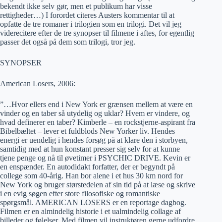
bekendt ikke selv gør, men et publikum har visse
rettigheder…) I forordet citeres Austers kommentar til at
opfatte de tre romaner i trilogien som en trilogi. Det vil jeg
viderecitere efter de tre synopser til filmene i aftes, for egentlig
passer det også på dem som trilogi, tror jeg.
SYNOPSER
American Losers, 2006:
”…Hvor ellers end i New York er grænsen mellem at være en
vinder og en taber så utydelig og uklar? Hvem er vindere, og
hvad definerer en taber? Kimberle – en rockstjerne-aspirant fra
Bibelbæltet – lever et fuldblods New Yorker liv. Hendes
energi er uendelig i hendes forsøg på at klare den i storbyen,
samtidig med at hun konstant presser sig selv for at kunne
tjene penge og nå til øvetimer i PSYCHIC DRIVE. Kevin er
en enspænder. En autodidakt forfatter, der er begyndt på
college som 40-årig. Han bor alene i et hus 30 km nord for
New York og bruger størstedelen af sin tid på at læse og skrive
i en evig søgen efter store filosofiske og romantiske
spørgsmål. AMERICAN LOSERS er en reportage dagbog.
Filmen er en almindelig historie i et ualmindelig collage af
billeder og følelser. Med filmen vil instruktøren gerne udfordre