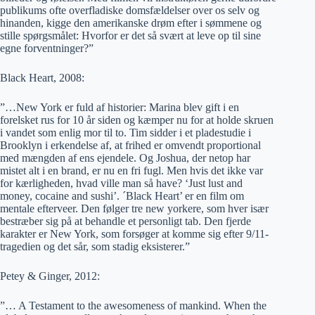
publikums ofte overfladiske domsfældelser over os selv og
hinanden, kigge den amerikanske drøm efter i sømmene og
stille spørgsmålet: Hvorfor er det så svært at leve op til sine
egne forventninger?”
Black Heart, 2008:
”…New York er fuld af historier: Marina blev gift i en
forelsket rus for 10 år siden og kæmper nu for at holde skruen
i vandet som enlig mor til to. Tim sidder i et pladestudie i
Brooklyn i erkendelse af, at frihed er omvendt proportional
med mængden af ens ejendele. Og Joshua, der netop har
mistet alt i en brand, er nu en fri fugl. Men hvis det ikke var
for kærligheden, hvad ville man så have? ‘Just lust and
money, cocaine and sushi’. ´Black Heart’ er en film om
mentale efterveer. Den følger tre new yorkere, som hver især
bestræber sig på at behandle et personligt tab. Den fjerde
karakter er New York, som forsøger at komme sig efter 9/11-
tragedien og det sår, som stadig eksisterer.”
Petey & Ginger, 2012:
”… A Testament to the awesomeness of mankind. When the