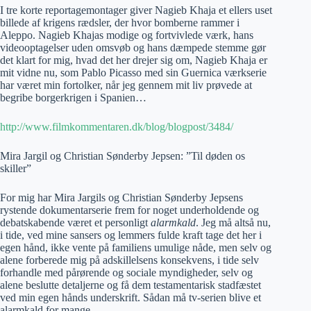
I tre korte reportagemontager giver Nagieb Khaja et ellers uset
billede af krigens rædsler, der hvor bomberne rammer i
Aleppo. Nagieb Khajas modige og fortvivlede værk, hans
videooptagelser uden omsvøb og hans dæmpede stemme gør
det klart for mig, hvad det her drejer sig om, Nagieb Khaja er
mit vidne nu, som Pablo Picasso med sin Guernica værkserie
har været min fortolker, når jeg gennem mit liv prøvede at
begribe borgerkrigen i Spanien…
http://www.filmkommentaren.dk/blog/blogpost/3484/
Mira Jargil og Christian Sønderby Jepsen: ”Til døden os
skiller”
For mig har Mira Jargils og Christian Sønderby Jepsens
rystende dokumentarserie frem for noget underholdende og
debatskabende været et personligt
alarmkald
. Jeg må altså nu,
i tide, ved mine sansers og lemmers fulde kraft tage det her i
egen hånd, ikke vente på familiens umulige nåde, men selv og
alene forberede mig på adskillelsens konsekvens, i tide selv
forhandle med pårørende og sociale myndigheder, selv og
alene beslutte detaljerne og få dem testamentarisk stadfæstet
ved min egen hånds underskrift. Sådan må tv-serien blive et
alarmkald for mange…