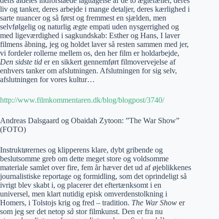
dens aldeles indforståede iagttagelse af de to ægtefæller, deres
liv og tanker, deres arbejde i mange detaljer, deres kærlighed i
sarte nuancer og så først og fremmest en sjælden, men
selvfølgelig og naturlig ægte empati uden nysgerrighed og
med ligeværdighed i sagkundskab: Esther og Hans, I laver
filmens åbning, jeg og holdet laver så resten sammen med jer,
vi fordeler rollerne mellem os, den her film er holdarbejde,
Den sidste tid
er en sikkert gennemført filmovervejelse af
enhvers tanker om afslutningen. Afslutningen for sig selv,
afslutningen for vores kultur…
http://www.filmkommentaren.dk/blog/blogpost/3740/
Andreas Dalsgaard og Obaidah Zytoon: ”The War Show”
(FOTO)
Instruktørernes og klipperens klare, dybt gribende og
beslutsomme greb om dette meget store og voldsomme
materiale samlet over fire, fem år hæver det ud af øjeblikkenes
journalistiske reportage og formidling, som det oprindeligt så
ivrigt blev skabt i, og placerer det eftertænksomt i en
universel, men klart nutidig episk omverdenstolkning i
Homers, i Tolstojs krig og fred – tradition.
The War Show
er
som jeg ser det netop
så
stor filmkunst. Den er fra nu