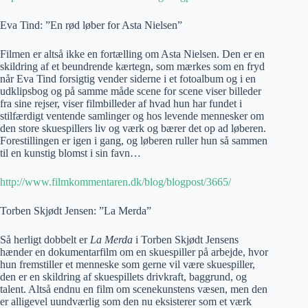
Eva Tind: ”En rød løber for Asta Nielsen”
Filmen er altså ikke en fortælling om Asta Nielsen. Den er en
skildring af et beundrende kærtegn, som mærkes som en fryd
når Eva Tind forsigtig vender siderne i et fotoalbum og i en
udklipsbog og på samme måde scene for scene viser billeder
fra sine rejser, viser filmbilleder af hvad hun har fundet i
stilfærdigt ventende samlinger og hos levende mennesker om
den store skuespillers liv og værk og bærer det op ad løberen.
Forestillingen er igen i gang, og løberen ruller hun så sammen
til en kunstig blomst i sin favn…
http://www.filmkommentaren.dk/blog/blogpost/3665/
Torben Skjødt Jensen: ”La Merda”
Så herligt dobbelt er
La Merda
i Torben Skjødt Jensens
hænder en dokumentarfilm om en skuespiller på arbejde, hvor
hun fremstiller et menneske som gerne vil være skuespiller,
den er en skildring af skuespillets drivkraft, baggrund, og
talent. Altså endnu en film om scenekunstens væsen, men den
er alligevel uundværlig som den nu eksisterer som et værk