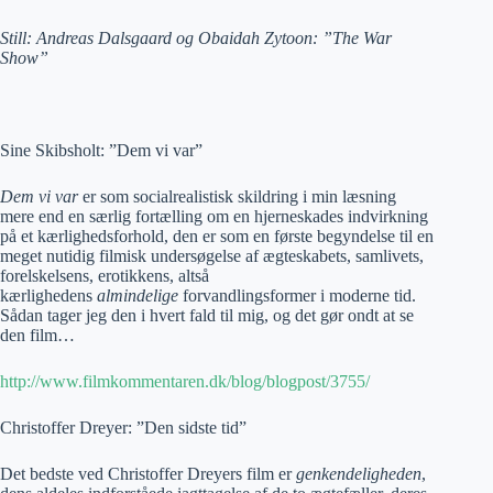
Still: Andreas Dalsgaard og Obaidah Zytoon: ”The War
Show”
Sine Skibsholt: ”Dem vi var”
Dem vi var
er som socialrealistisk skildring i min læsning
mere end en særlig fortælling om en hjerneskades indvirkning
på et kærlighedsforhold, den er som en første begyndelse til en
meget nutidig filmisk undersøgelse af ægteskabets, samlivets,
forelskelsens, erotikkens, altså
kærlighedens
almindelige
forvandlingsformer i moderne tid.
Sådan tager jeg den i hvert fald til mig, og det gør ondt at se
den film…
http://www.filmkommentaren.dk/blog/blogpost/3755/
Christoffer Dreyer: ”Den sidste tid”
Det bedste ved Christoffer Dreyers film er
genkendeligheden
,