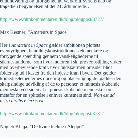
et uundværligt og uforgængeligt værk om Syriens håb og
tragedie i begyndelsen af det 21. århundrede…
http://www.filmkommentaren.dk/blog/blogpost/3727/
Max Kestner: ”Amateurs in Space”
Her i
Amateurs in Space
gælder ambitionen plottets
eventyrlighed, handlingskonstruktionens elementære og
forrygende spænding gennem vanskelighederne til
stjernestunderne, som hvor motoren i sin prøveopstilling virker
med overbevisende kraft, hvor faldskærmen omsider blidt
folder sig ud i kastet fra den højeste kran i byen. Det gælder
komedieelementernes docering og placering og det gælder den
skarpsindige udvikling af de to personer, et mimesis skabende
menneske ved siden af et poiesis skabende menneske som
metafor for en splittelse i enhver kunstners sind.
Non est ad
astra mollis e terris via…
http://www.filmkommentaren.dk/blog/blogpost/3731/
Nagieb Khaja: ”De hvide hjelme i Aleppo”