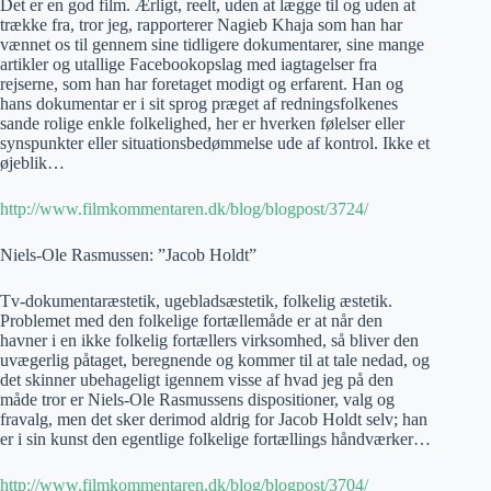
Det er en god film. Ærligt, reelt, uden at lægge til og uden at
trække fra, tror jeg, rapporterer Nagieb Khaja som han har
vænnet os til gennem sine tidligere dokumentarer, sine mange
artikler og utallige Facebookopslag med iagtagelser fra
rejserne, som han har foretaget modigt og erfarent. Han og
hans dokumentar er i sit sprog præget af redningsfolkenes
sande rolige enkle folkelighed, her er hverken følelser eller
synspunkter eller situationsbedømmelse ude af kontrol. Ikke et
øjeblik…
http://www.filmkommentaren.dk/blog/blogpost/3724/
Niels-Ole Rasmussen: ”Jacob Holdt”
Tv-dokumentaræstetik, ugebladsæstetik, folkelig æstetik.
Problemet med den folkelige fortællemåde er at når den
havner i en ikke folkelig fortællers virksomhed, så bliver den
uvægerlig påtaget, beregnende og kommer til at tale nedad, og
det skinner ubehageligt igennem visse af hvad jeg på den
måde tror er Niels-Ole Rasmussens dispositioner, valg og
fravalg, men det sker derimod aldrig for Jacob Holdt selv; han
er i sin kunst den egentlige folkelige fortællings håndværker…
http://www.filmkommentaren.dk/blog/blogpost/3704/