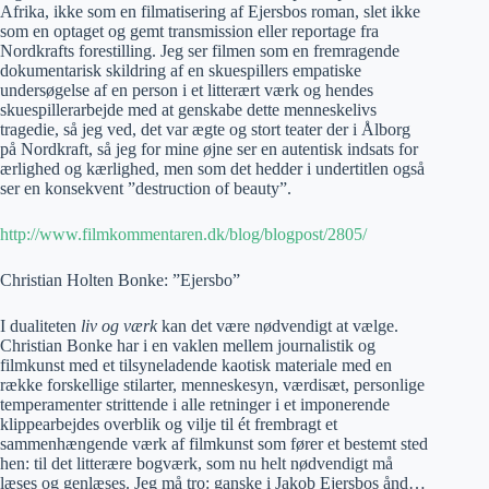
Afrika, ikke som en filmatisering af Ejersbos roman, slet ikke
som en optaget og gemt transmission eller reportage fra
Nordkrafts forestilling. Jeg ser filmen som en fremragende
dokumentarisk skildring af en skuespillers empatiske
undersøgelse af en person i et litterært værk og hendes
skuespillerarbejde med at genskabe dette menneskelivs
tragedie, så jeg ved, det var ægte og stort teater der i Ålborg
på Nordkraft, så jeg for mine øjne ser en autentisk indsats for
ærlighed og kærlighed, men som det hedder i undertitlen også
ser en konsekvent ”destruction of beauty”.
http://www.filmkommentaren.dk/blog/blogpost/2805/
Christian Holten Bonke: ”Ejersbo”
I dualiteten
liv og værk
kan det være nødvendigt at vælge.
Christian Bonke har i en vaklen mellem journalistik og
filmkunst med et tilsyneladende kaotisk materiale med en
række forskellige stilarter, menneskesyn, værdisæt, personlige
temperamenter strittende i alle retninger i et imponerende
klippearbejdes overblik og vilje til ét frembragt et
sammenhængende værk af filmkunst som fører et bestemt sted
hen: til det litterære bogværk, som nu helt nødvendigt må
læses og genlæses. Jeg må tro: ganske i Jakob Ejersbos ånd…