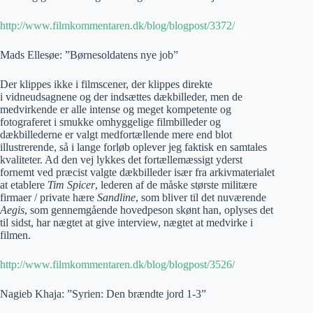
http://www.filmkommentaren.dk/blog/blogpost/3372/
Mads Ellesøe: ”Børnesoldatens nye job”
Der klippes ikke i filmscener, der klippes direkte
i vidneudsagnene og der indsættes dækbilleder, men de
medvirkende er alle intense og meget kompetente og
fotograferet i smukke omhyggelige filmbilleder og
dækbillederne er valgt medfortællende mere end blot
illustrerende, så i lange forløb oplever jeg faktisk en samtales
kvaliteter. Ad den vej lykkes det fortællemæssigt yderst
fornemt ved præcist valgte dækbilleder især fra arkivmaterialet
at etablere
Tim Spicer
, lederen af de måske største militære
firmaer / private hære
Sandline
, som bliver til det nuværende
Aegis
, som gennemgående hovedpeson skønt han, oplyses det
til sidst, har nægtet at give interview, nægtet at medvirke i
filmen.
http://www.filmkommentaren.dk/blog/blogpost/3526/
Nagieb Khaja: ”Syrien: Den brændte jord 1-3”