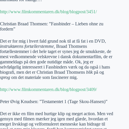
http://www.filmkommentaren.dk/blog/blogpost/3451/
Christian Braad Thomsen: ”Fassbinder – Lieben ohne zu
fordern”
Det er for mig i hvert fald grund nok til at få fat i en DVD,
instruktørens fortællerstemme,
Braad Thomsens
fortællestemmer i det hele taget er synes jeg de smukkeste, de
mest vedkommende velskrevne i dansk dokumentarfilm, de er
gammeldags på den gode nutidige måde. Ok, jeg er
selvfølgelig interesseret i Fassbinders værk og da også i hans
biografi, men det er Christian Braad Thomsens
blik
på og
sprog
om det materiale som fascinerer mig.
http://www.filmkommentaren.dk/blog/blogpost/3409/
Peter Øvig Knudsen: ”Testamentet 1 (Tage Skou-Hansen)”
Det er ikke en film med hurtige klip og meget action. Men ved
gensyn med filmen mærker jeg igen med glæde, hvordan et
meget livsklogt og velformuleret menneske kan bidrage til