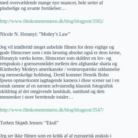
med overvældende mange nye nuancer, hele serier af
pludselige og uvante forståelser…
http://www.filmkommentaren.dk/blog/blogpost/3582/
Nicole N. Horanyi: ”Motley’s Law”
Jeg vil imidlertid meget anbefale filmen for dens vigtige og
gode filmscener som i min læsning absolut også er dens kerne,
Horanyis værks kerne, filmscener som skildrer en lov- og
retspraksis i grænseområdet mellem den afghanske sharia og
Kimberley Motleys amerikanske / vesteuropæiske uddannelse
og menneskelige holdning. Dertil kommer Henrik Bohn
Ipsens opmærksomt iagttagende kamera i disse scener sat i en
smuk ramme af en næsten selvstændig klassisk fotografisk
skildring af det omgivende landskab, samfund og dets
mennesker i store berettende totaler…
http://www.filmkommentaren.dk/blog/blogpost/3547/
Torben Skjødt Jensen: ”Eksil”
Jeg ser ikke filmen som en kritik af af europæisk praksis i