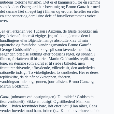
nutidens forlorne turisme). Det er et kammerspil for én stemme
som Anders Østergaard har lovet mig og Bruno Ganz har med
det samme fået sit eget lag i filmen og erobrer herefter en efter
en sine scener og dertil sine dele af fortællerstemmens voice
over.
Jeg er i ørkenen ved Tucson i Arizona, de første replikker må
jeg skrive af, de er så vigtige, jeg må ikke glemme dem i
handlingens efterfølgende mange absolutte krav til min
opfattelse og forståelse: vandringsmanden Bruno Ganz’ /
George Goldsmith’s replik og spil som tøvende men fast,
søger den præcise sætning efter poesiens regel, og sønnen i
filmen, forfatteren til historien Martin Goldsmiths replik og
tone, en stemme som aldrig er til stede i billedet, men
fremturer drivende, afbrydende, villende sit, den anderledes
rationelle indsigt. To virkeligheder, to sandheder. Her er deres
replikskifte, da de når bakketoppen, faderen,
vandringsmanden og sønnen, journalisten. Bruno Ganz og
Martin Goldsmith:
Ganz, (udmattet ved opstigningen): Du milde! / Goldsmith
(konventionelt): Sikke en udsigt! Og stilheden! Man kan
råbe… lyden forsvinder bare, lidt efter lidt! (Han råber, Ganz
vender hovedet mod ham, irriteret)… Kan du overhovedet lide