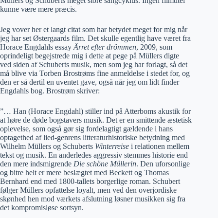
Müllers og Schuberts meget store sangcyklus. Ingen filmtitel
kunne være mere præcis.
Jeg vover her et langt citat som har betydet meget for mig når
jeg har set Østergaards film. Det skulle egentlig have været fra
Horace Engdahls essay
Ärret efter drömmen
, 2009, som
oprindeligt begejstrede mig i dette at pege på Müllers digte
ved siden af Schuberts musik, men som jeg har forlagt, så det
må blive via Torben Brostrøms fine anmeldelse i stedet for, og
den er så dertil en uventet gave, også når jeg om lidt finder
Engdahls bog. Brostrøm skriver:
”… Han (Horace Engdahl) stiller ind på Atterboms akustik for
at høre de døde bogstavers musik. Det er en smittende æstetisk
oplevelse, som også gør sig fordelagtigt gældende i hans
optagethed af lied-genrens litteraturhistoriske betydning med
Wilhelm Müllers og Schuberts
Winterreise
i relationen mellem
tekst og musik. En anderledes aggressiv stemmes historie end
den mere indsmigrende
Die schöne Müllerin
. Den uforsonlige
og bitre helt er mere beslægtet med Beckett og Thomas
Bernhard end med 1800-tallets borgerlige roman. Schubert
følger Müllers opfattelse loyalt, men ved den overjordiske
skønhed hen mod værkets afslutning løsner musikken sig fra
det kompromisløse sortsyn.