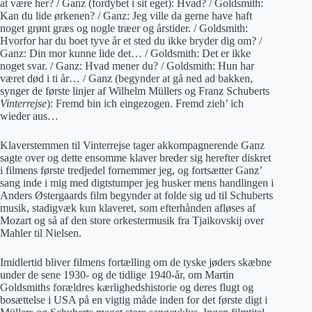
at være her? / Ganz (fordybet i sit eget): Hvad? / Goldsmith:
Kan du lide ørkenen? / Ganz: Jeg ville da gerne have haft
noget grønt græs og nogle træer og årstider. / Goldsmith:
Hvorfor har du boet tyve år et sted du ikke bryder dig om? /
Ganz: Din mor kunne lide det… / Goldsmith: Det er ikke
noget svar. / Ganz: Hvad mener du? / Goldsmith: Hun har
været død i ti år… / Ganz (begynder at gå ned ad bakken,
synger de første linjer af Wilhelm Müllers og Franz Schuberts
Vinterrejse
): Fremd bin ich eingezogen. Fremd zieh’ ich
wieder aus…
Klaverstemmen til Vinterrejse tager akkompagnerende Ganz
sagte over og dette ensomme klaver breder sig herefter diskret
i filmens første tredjedel fornemmer jeg, og fortsætter Ganz’
sang inde i mig med digtstumper jeg husker mens handlingen i
Anders Østergaards film begynder at folde sig ud til Schuberts
musik, stadigvæk kun klaveret, som efterhånden afløses af
Mozart og så af den store orkestermusik fra Tjaikovskij over
Mahler til Nielsen.
Imidlertid bliver filmens
fortælling om de tyske jøders skæbne
under de sene 1930- og de tidlige 1940-år, om Martin
Goldsmiths forældres kærlighedshistorie og deres flugt og
bosættelse i USA på en vigtig måde inden for det første digt i