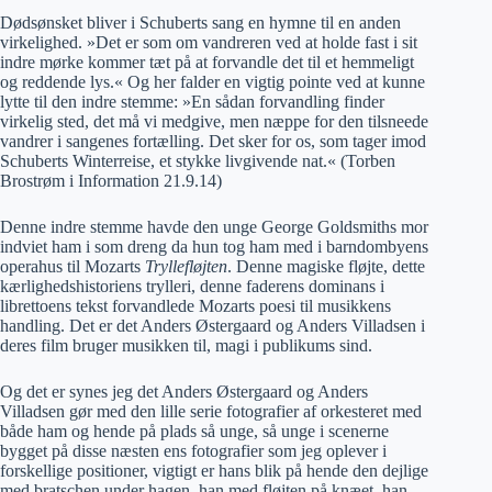
Dødsønsket bliver i Schuberts sang en hymne til en anden
virkelighed. »Det er som om vandreren ved at holde fast i sit
indre mørke kommer tæt på at forvandle det til et hemmeligt
og reddende lys.« Og her falder en vigtig pointe ved at kunne
lytte til den indre stemme: »En sådan forvandling finder
virkelig sted, det må vi medgive, men næppe for den tilsneede
vandrer i sangenes fortælling. Det sker for os, som tager imod
Schuberts Winterreise, et stykke livgivende nat.« (Torben
Brostrøm i Information 21.9.14)
Denne indre stemme havde den unge George Goldsmiths mor
indviet ham i som dreng da hun tog ham med i barndombyens
operahus til Mozarts
Tryllefløjten
. Denne magiske fløjte, dette
kærlighedshistoriens trylleri, denne faderens dominans i
librettoens tekst forvandlede Mozarts poesi til musikkens
handling. Det er det Anders Østergaard og Anders Villadsen i
deres film bruger musikken til, magi i publikums sind.
Og det er synes jeg det Anders Østergaard og Anders
Villadsen gør med den lille serie fotografier af orkesteret med
både ham og hende på plads så unge, så unge i scenerne
bygget på disse næsten ens fotografier som jeg oplever i
forskellige positioner, vigtigt er hans blik på hende den dejlige
med bratschen under hagen, han med fløjten på knæet, han