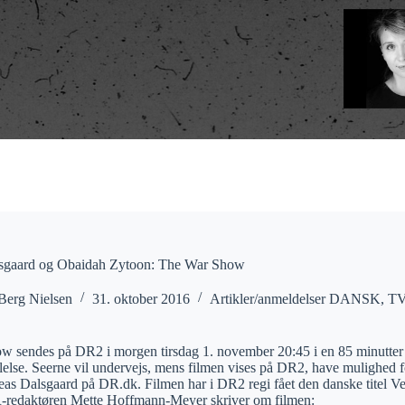
sgaard og Obaidah Zytoon: The War Show
Berg Nielsen
31. oktober 2016
Artikler/anmeldelser DANSK
,
T
 sendes på DR2 i morgen tirsdag 1. november 20:45 i en 85 minutter l
else. Seerne vil undervejs, mens filmen vises på DR2, have mulighed for
as Dalsgaard på DR.dk. Filmen har i DR2 regi fået den danske titel V
-redaktøren Mette Hoffmann-Meyer skriver om filmen: