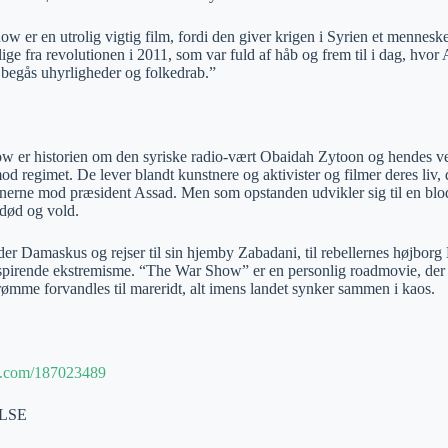
 er en utrolig vigtig film, fordi den giver krigen i Syrien et menneskel
lige fra revolutionen i 2011, som var fuld af håb og frem til i dag, hvor 
 begås uhyrligheder og folkedrab.”
 er historien om den syriske radio-vært Obaidah Zytoon og hendes ven
d regimet. De lever blandt kunstnere og aktivister og filmer deres liv, 
nerne mod præsident Assad. Men som opstanden udvikler sig til en blodi
 død og vold.
der Damaskus og rejser til sin hjemby Zabadani, til rebellernes højborg
spirende ekstremisme. “The War Show” er en personlig roadmovie, der 
rømme forvandles til mareridt, alt imens landet synker sammen i kaos.
eo.com/187023489
LSE