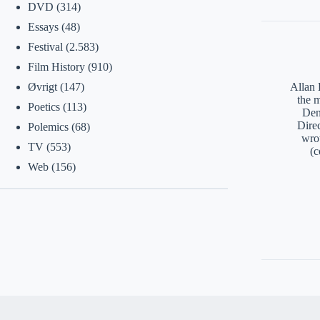
DVD
(314)
Essays
(48)
Festival
(2.583)
Film History
(910)
Allan 
Øvrigt
(147)
the 
Poetics
(113)
Den
Direc
Polemics
(68)
wro
TV
(553)
(c
Web
(156)