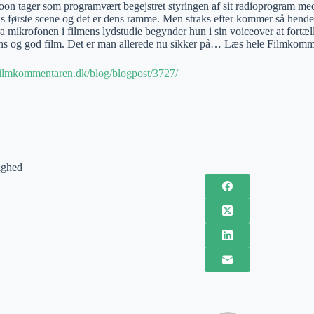
on tager som programvært begejstret styringen af sit radioprogram med 
ns første scene og det er dens ramme. Men straks efter kommer så he
a mikrofonen i filmens lydstudie begynder hun i sin voiceover at fortæll
tens og god film. Det er man allerede nu sikker på… Læs hele Filmkom
filmkommentaren.dk/blog/blogpost/3727/
ighed