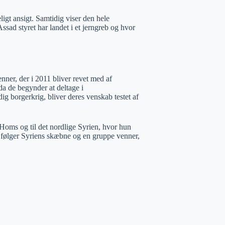
igt ansigt. Samtidig viser den hele
Assad styret har landet i et jerngreb og hvor
ner, der i 2011 bliver revet med af
da de begynder at deltage i
g borgerkrig, bliver deres venskab testet af
 Homs og til det nordlige Syrien, hvor hun
følger Syriens skæbne og en gruppe venner,