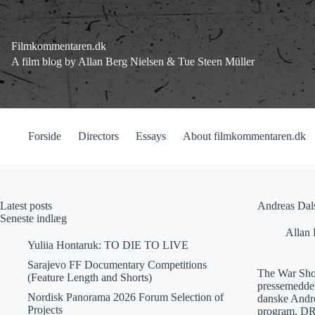
Fortsæt
til
indhold
Filmkommentaren.dk
A film blog by Allan Berg Nielsen & Tue Steen Müller
Forside
Directors
Essays
About filmkommentaren.dk
Latest posts
Andreas Dal
Seneste indlæg
Allan 
Yuliia Hontaruk: TO DIE TO LIVE
Sarajevo FF Documentary Competitions
The War Show
(Feature Length and Shorts)
pressemeddel
Nordisk Panorama 2026 Forum Selection of
danske Andre
Projects
program, DR