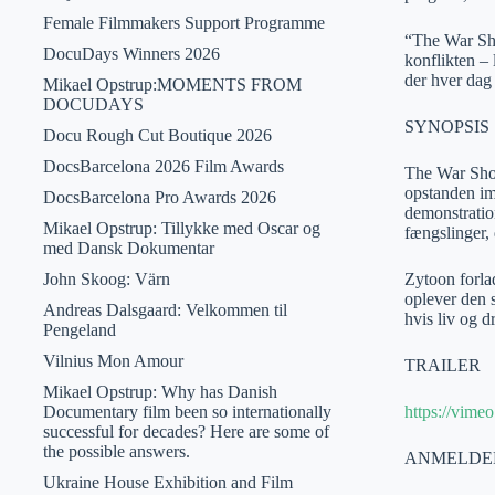
Female Filmmakers Support Programme
“The War Show
DocuDays Winners 2026
konflikten – 
der hver dag
Mikael Opstrup:MOMENTS FROM
DOCUDAYS
SYNOPSIS
Docu Rough Cut Boutique 2026
DocsBarcelona 2026 Film Awards
The War Show
opstanden imo
DocsBarcelona Pro Awards 2026
demonstratio
Mikael Opstrup: Tillykke med Oscar og
fængslinger,
med Dansk Dokumentar
John Skoog: Värn
Zytoon forla
oplever den 
Andreas Dalsgaard: Velkommen til
hvis liv og d
Pengeland
Vilnius Mon Amour
TRAILER
Mikael Opstrup: Why has Danish
Documentary film been so internationally
https://vim
successful for decades? Here are some of
the possible answers.
ANMELDE
Ukraine House Exhibition and Film