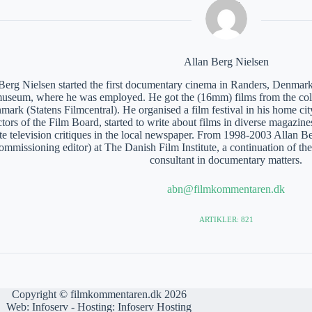
Allan Berg Nielsen
Berg Nielsen started the first documentary cinema in Randers, Denmark
museum, where he was employed. He got the (16mm) films from the coll
mark (Statens Filmcentral). He organised a film festival in his home c
tors of the Film Board, started to write about films in diverse magazines
te television critiques in the local newspaper. From 1998-2003 Allan 
ommissioning editor) at The Danish Film Institute, a continuation of th
consultant in documentary matters.
abn@filmkommentaren.dk
ARTIKLER: 821
Copyright © filmkommentaren.dk 2026
Web:
Infoserv
- Hosting:
Infoserv Hosting