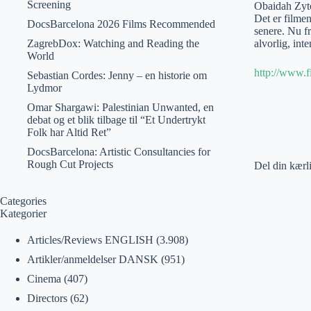
Screening
Obaidah Zyto
Det er filme
DocsBarcelona 2026 Films Recommended
senere. Nu fr
ZagrebDox: Watching and Reading the
alvorlig, in
World
http://www.
Sebastian Cordes: Jenny – en historie om
Lydmor
Omar Shargawi: Palestinian Unwanted, en
debat og et blik tilbage til “Et Undertrykt
Folk har Altid Ret”
DocsBarcelona: Artistic Consultancies for
Rough Cut Projects
Del din kærl
Categories
Kategorier
Articles/Reviews ENGLISH
(3.908)
Artikler/anmeldelser DANSK
(951)
Cinema
(407)
Directors
(62)