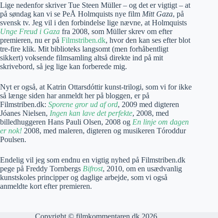
Lige nedenfor skriver Tue Steen Müller – og det er vigtigt – at
på søndag kan vi se PeÅ Holmquists nye film
Mitt Gaza
, på
svensk tv. Jeg vil i den forbindelse lige nævne, at Holmquists
Unge Freud i Gaza
fra 2008, som Müller skrev om efter
premieren, nu er på
Filmstriben.dk
, hvor den kan ses efter blot
tre-fire klik. Mit biblioteks langsomt (men forhåbentligt
sikkert) voksende filmsamling altså direkte ind på mit
skrivebord, så jeg lige kan forberede mig.
Nyt er også, at Katrin Ottarsdóttir kunst-trilogi, som vi for ikke
så længe siden har anmeldt her på bloggen, er på
Filmstriben.dk:
Sporene gror ud af ord
, 2009 med digteren
Jóanes Nielsen,
Ingen kan lave det perfekte
, 2008, med
billedhuggeren Hans Pauli Olsen, 2008 og
En linje om dagen
er nok!
2008, med maleren, digteren og musikeren Tóroddur
Poulsen.
Endelig vil jeg som endnu en vigtig nyhed på Filmstriben.dk
pege på Freddy Tornbergs
Bifrost
, 2010, om en usædvanlig
kunstskoles principper og daglige arbejde, som vi også
anmeldte kort efter premieren.
Copyright © filmkommentaren.dk 2026