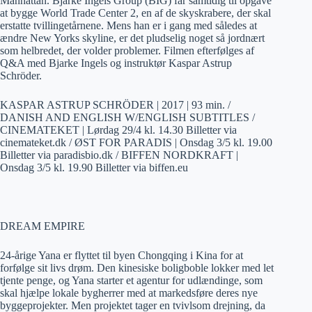
Manhattan. Bjarke Ingels Group (BIG) får samtidig til opgave
at bygge World Trade Center 2, en af de skyskrabere, der skal
erstatte tvillingetårnene. Mens han er i gang med således at
ændre New Yorks skyline, er det pludselig noget så jordnært
som helbredet, der volder problemer. Filmen efterfølges af
Q&A med Bjarke Ingels og instruktør Kaspar Astrup
Schröder.
KASPAR ASTRUP SCHRÖDER | 2017 | 93 min. /
DANISH AND ENGLISH W/ENGLISH SUBTITLES /
CINEMATEKET | Lørdag 29/4 kl. 14.30 Billetter via
cinemateket.dk / ØST FOR PARADIS | Onsdag 3/5 kl. 19.00
Billetter via paradisbio.dk / BIFFEN NORDKRAFT |
Onsdag 3/5 kl. 19.90 Billetter via biffen.eu
DREAM EMPIRE
24-årige Yana er flyttet til byen Chongqing i Kina for at
forfølge sit livs drøm. Den kinesiske boligboble lokker med let
tjente penge, og Yana starter et agentur for udlændinge, som
skal hjælpe lokale bygherrer med at markedsføre deres nye
byggeprojekter. Men projektet tager en tvivlsom drejning, da