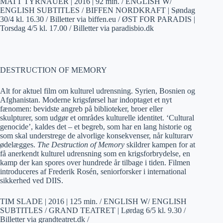
MATT TYRNAUER | 2016 | 92 min. / ENGLISH W/
ENGLISH SUBTITLES / BIFFEN NORDKRAFT | Søndag
30/4 kl. 16.30 / Billetter via biffen.eu / ØST FOR PARADIS |
Torsdag 4/5 kl. 17.00 / Billetter via paradisbio.dk
DESTRUCTION OF MEMORY
Alt for aktuel film om kulturel udrensning. Syrien, Bosnien og
Afghanistan. Moderne krigsførsel har indoptaget et nyt
fænomen: bevidste angreb på biblioteker, broer eller
skulpturer, som udgør et områdes kulturelle identitet. ‘Cultural
genocide’, kaldes det – et begreb, som har en lang historie og
som skal understrege de alvorlige konsekvenser, når kulturarv
ødelægges.
The Destruction of Memory
skildrer kampen for at
få anerkendt kulturel udrensning som en krigsforbrydelse, en
kamp der kan spores over hundrede år tilbage i tiden. Filmen
introduceres af Frederik Rosén, seniorforsker i international
sikkerhed ved DIIS.
TIM SLADE | 2016 | 125 min. / ENGLISH W/ ENGLISH
SUBTITLES / GRAND TEATRET | Lørdag 6/5 kl. 9.30 /
Billetter via grandteatret.dk /