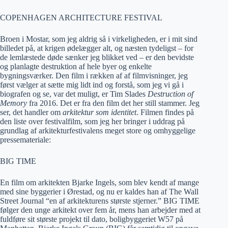
COPENHAGEN ARCHITECTURE FESTIVAL
Broen i Mostar, som jeg aldrig så i virkeligheden, er i mit sind
billedet på, at krigen ødelægger alt, og næsten tydeligst – for
de lemlæstede døde sænker jeg blikket ved – er den bevidste
og planlagte destruktion af hele byer og enkelte
bygningsværker. Den film i rækken af af filmvisninger, jeg
først vælger at sætte mig lidt ind og forstå, som jeg vi gå i
biografen og se, var det muligt, er Tim Slades
Destruction of
Memory
fra 2016. Det er fra den film det her still stammer. Jeg
ser, det handler om
arkitektur som identitet
. Filmen findes på
den liste over festivalfilm, som jeg her bringer i uddrag på
grundlag af arkitekturfestivalens meget store og omhyggelige
pressemateriale:
BIG TIME
En film om arkitekten Bjarke Ingels, som blev kendt af mange
med sine byggerier i Ørestad, og nu er kaldes han af The Wall
Street Journal “en af arkitekturens største stjerner.” BIG TIME
følger den unge arkitekt over fem år, mens han arbejder med at
fuldføre sit største projekt til dato, boligbyggeriet W57 på