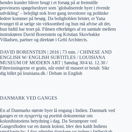
hendes kunder bliver brugt i et forsøg på at fremstille
provinsens spøgelsesbyer som ’globaliserede byer i rivende
udvikling’ – belejligt nok hver gang investorer og politiske
ledere kommer på besøg. Da boligboblen brister, er Yana
tvunget til at sælge sin virksomhed og hun må afvise alt det,
hun hidtil har troet på. Filmen efterfølges af en samtale mellem
instruktøren David Borenstein og Kristian Skovbakke
Villadsen, partner og direktør i Gehl Architects.
DAVID BORENSTEIN | 2016 | 73 min. / CHINESE AND
ENGLISH W/ ENGLISH SUBTITLES / LOUISIANA
MUSEUM OF MODERN ART | Søndag 30/4 kl. 12.30 /
Filmvisningerne er gratis, når entré til museet er betalt. Sikr
dig billet på louisiana.dk / Debate in English
DANMARK VED GANGES
En af Danmarks største byer lå engang i Indien. Danmark ved
ganges er en
nysgerrig og poetisk
dokumentar om
kolonihistoriens betydning i dag. Da Serampore ved
Gangesfloden var en dansk koloni, blev den kaldt Indiens
smukkeste by. I dag arbejder danskere og indere i fællesskab