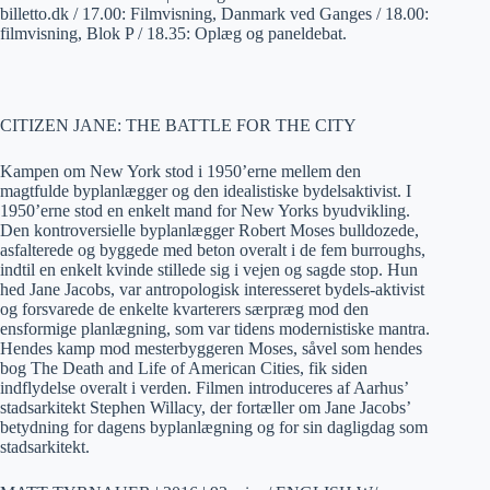
billetto.dk / 17.00: Filmvisning, Danmark ved Ganges / 18.00:
filmvisning, Blok P / 18.35: Oplæg og paneldebat.
CITIZEN JANE: THE BATTLE FOR THE CITY
Kampen om New York stod i 1950’erne mellem den
magtfulde byplanlægger og den idealistiske bydelsaktivist. I
1950’erne stod en enkelt mand for New Yorks byudvikling.
Den kontroversielle byplanlægger Robert Moses bulldozede,
asfalterede og byggede med beton overalt i de fem burroughs,
indtil en enkelt kvinde stillede sig i vejen og sagde stop. Hun
hed Jane Jacobs, var antropologisk interesseret bydels-aktivist
og forsvarede de enkelte kvarterers særpræg mod den
ensformige planlægning, som var tidens modernistiske mantra.
Hendes kamp mod mesterbyggeren Moses, såvel som hendes
bog The Death and Life of American Cities, fik siden
indflydelse overalt i verden. Filmen introduceres af Aarhus’
stadsarkitekt Stephen Willacy, der fortæller om Jane Jacobs’
betydning for dagens byplanlægning og for sin dagligdag som
stadsarkitekt.