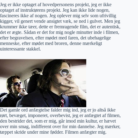
Jeg er ikke optaget af hovedpersonens projekt, jeg er ikke
optaget af instruktørens projekt. Jeg kan ikke lide nogen,
fascineres ikke af nogen. Jeg oplever mig selv som ufrivillig
kigger, vil genert vende ansigtet væk, se ned i gulvet. Men jeg
krummer ikke tæer, dette er fremragende film, det er autentisk,
det er ægte. Sådan er det for mig nogle minutter inde i filmen,
efter begravelsen, efter mødet med faren, det ubehagelige
menneske, efter mødet med broren, denne mærkeligt
uinteressante stakkel.
Det gamle ord anfægtelse falder mig ind, jeg er jo altså ikke
rørt, bevæget, imponeret, overbevist, jeg er anfægtet af filmen,
den bestrider det, som er mig, går imod min kultur, er hævet
over min smag, indifferent over for min dannelse. Jeg mærker,
tæppet skride under mine fødder. Filmen anfægter mig.