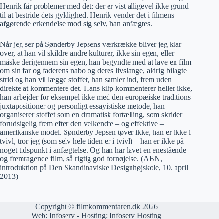
Henrik får problemer med det: der er vist alligevel ikke grund
til at bestride dets gyldighed. Henrik vender det i filmens
afgørende erkendelse mod sig selv, han anfægtes.
Når jeg ser på Sønderby Jepsens værkrække bliver jeg klar
over, at han vil skildre andre kulturer, ikke sin egen, eller
måske derigennem sin egen, han begyndte med at lave en film
om sin far og faderens nabo og deres livslange, aldrig bilagte
strid og han vil lægge stoffet, han samler ind, frem uden
direkte at kommentere det. Hans klip kommenterer heller ikke,
han arbejder for eksempel ikke med den europæiske traditions
juxtapositioner og personligt essayistiske metode, han
organiserer stoffet som en dramatisk fortælling, som skrider
forudsigelig frem efter den velkendte – og effektive –
amerikanske model. Sønderby Jepsen tøver ikke, han er ikke i
tvivl, tror jeg (som selv hele tiden er i tvivl) – han er ikke på
noget tidspunkt i anfægtelse. Og han har lavet en enestående
og fremragende film, så rigtig god fornøjelse. (ABN,
introduktion på Den Skandinaviske Designhøjskole, 10. april
2013)
Copyright © filmkommentaren.dk 2026
Web:
Infoserv
- Hosting:
Infoserv Hosting