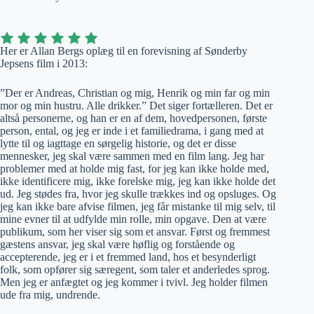
Her er Allan Bergs oplæg til en forevisning af Sønderby
Jepsens film i 2013:
”Der er Andreas, Christian og mig, Henrik og min far og min
mor og min hustru. Alle drikker.” Det siger fortælleren. Det er
altså personerne, og han er en af dem, hovedpersonen, første
person, ental, og jeg er inde i et familiedrama, i gang med at
lytte til og iagttage en sørgelig historie, og det er disse
mennesker, jeg skal være sammen med en film lang. Jeg har
problemer med at holde mig fast, for jeg kan ikke holde med,
ikke identificere mig, ikke forelske mig, jeg kan ikke holde det
ud. Jeg stødes fra, hvor jeg skulle trækkes ind og opsluges. Og
jeg kan ikke bare afvise filmen, jeg får mistanke til mig selv, til
mine evner til at udfylde min rolle, min opgave. Den at være
publikum, som her viser sig som et ansvar. Først og fremmest
gæstens ansvar, jeg skal være høflig og forstående og
accepterende, jeg er i et fremmed land, hos et besynderligt
folk, som opfører sig særegent, som taler et anderledes sprog.
Men jeg er anfægtet og jeg kommer i tvivl. Jeg holder filmen
ude fra mig, undrende.