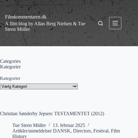
Fortsæt
til
indhold
Filmkommentaren.dk
A film blog by Allan Berg Nielsen & Tue
Steen Müller
Categories
Kategorier
Kategorier
Christian Sønderby Jepsen: TESTAMENTET (2012)
Tue Steen Müller
13. februar 2025
Artikler/anmeldelser DANSK
,
Directors
,
Festival
,
Film
History