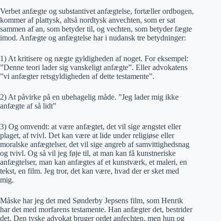
Verbet anfægte og substantivet anfægtelse, fortæller ordbogen,
kommer af plattysk, altså nordtysk anvechten, som er sat
sammen af an, som betyder til, og vechten, som betyder fægte
imod. Anfægte og anfægtelse har i nudansk tre betydninger:
1) At kritisere og nægte gyldigheden af noget. For eksempel:
”Denne teori lader sig vanskeligt anfægte”. Eller advokatens
”vi anfægter retsgyldigheden af dette testamente”.
2) At påvirke på en ubehagelig måde. ”Jeg lader mig ikke
anfægte af så lidt”
3) Og omvendt: at være anfægtet, det vil sige ængstet eller
plaget, af tvivl. Det kan være at lide under religiøse eller
moralske anfægtelser, det vil sige angreb af samvittighedsnag
og tvivl. Og så vil jeg føje til, at man kan få kunstneriske
anfægtelser, man kan anfægtes af et kunstværk, et maleri, en
tekst, en film. Jeg tror, det kan være, hvad der er sket med
mig.
Måske har jeg det med Sønderby Jepsens film, som Henrik
har det med morfarens testamente. Han anfægter det, bestrider
det. Den tyske advokat bruger ordet anfechten, men hun og