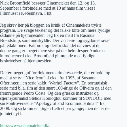
Nick Broomfield besøger Cinemateket den 12. og 13.
September i forbindelse med at 10 af hans film vises i
Filmhuset i København. Flot.
Jeg skrev her på bloggen en kritik af Cinematekets trykte
program. De svage tekster og det falske løfte om mere fyldige
sådanne på hjemmesiden. Jeg fik en mail fra Rasmus
Brendstrup, som undskyldte. Der var ferie- og sygdomsfravær
på redaktionen. Fair nok og derfor skal det nævnes at der
denne gang er meget mere styr på det hele. Jesper Andersen
introducerer f.eks. Broomfield glimrende med fyldige
beskrivelser på hjemmesiden.
Der er meget guf for dokumentarinteresserede, der er holdt op
med at se tv: “Nico Icon”, f.eks., fra 1995, af Susanne
Ofteringer, i en serie kaldt “Warhol Factory”. En portugisisk
serie med bl.a. flm af den snart 100-årige de Oliveira og af den
fremragende Pedro Costa. Og den græske instruktør og
stjernejournalist Stelios Kouloglou kommer til SØNDOK med
sin kontroversielle “Apology of and Econimic Hitman” fra
2008. Og så kommer Jørgen Leth et par gange, men det er der
jo intet nyt i.
http://www.cinemateket.dk/