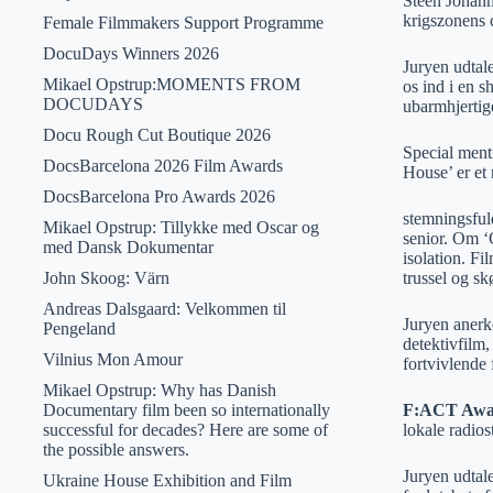
Steen Johanne
krigszonens
Female Filmmakers Support Programme
DocuDays Winners 2026
Juryen udtal
Mikael Opstrup:MOMENTS FROM
os ind i en 
DOCUDAYS
ubarmhjertige
Docu Rough Cut Boutique 2026
Special ment
DocsBarcelona 2026 Film Awards
House’ er et
DocsBarcelona Pro Awards 2026
stemningsful
Mikael Opstrup: Tillykke med Oscar og
senior. Om ‘G
med Dansk Dokumentar
isolation. F
John Skoog: Värn
trussel og s
Andreas Dalsgaard: Velkommen til
Juryen anerk
Pengeland
detektivfilm,
Vilnius Mon Amour
fortvivlende 
Mikael Opstrup: Why has Danish
Documentary film been so internationally
F:ACT Awa
successful for decades? Here are some of
lokale radio
the possible answers.
Juryen udtal
Ukraine House Exhibition and Film