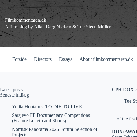
Fortsæt
til
indhold
Filmkommentaren.dk
A film blog by Allan Berg Nielsen & Tue Steen Müller
Forside
Directors
Essays
About filmkommentaren.dk
Latest posts
CPH:DOX 201
Seneste indlæg
Tue St
Yuliia Hontaruk: TO DIE TO LIVE
Sarajevo FF Documentary Competitions
…of the festi
(Feature Length and Shorts)
Nordisk Panorama 2026 Forum Selection of
DOX:AWA
Projects