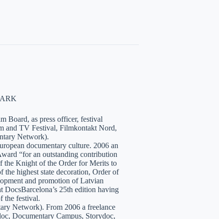
NMARK
 Board, as press officer, festival
lm and TV Festival, Filmkontakt Nord,
tary Network).
European documentary culture. 2006 an
ward “for an outstanding contribution
the Knight of the Order for Merits to
 the highest state decoration, Order of
velopment and promotion of Latvian
t DocsBarcelona’s 25th edition having
 the festival.
tary Network). From 2006 a freelance
hidoc, Documentary Campus, Storydoc,