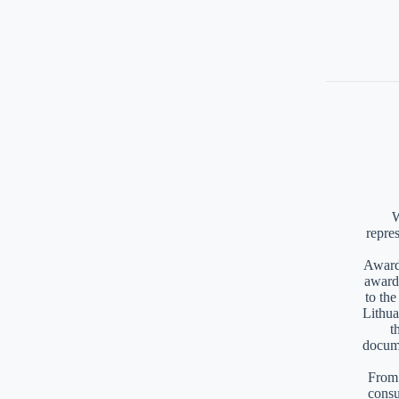
W
repre
Awards
award
to th
Lithua
t
docume
From 
consu