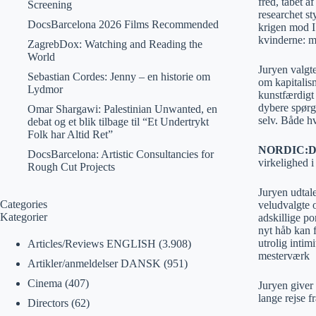
fred, tabet 
Screening
researchet st
DocsBarcelona 2026 Films Recommended
krigen mod I
kvinderne: m
ZagrebDox: Watching and Reading the
World
Juryen valgte
Sebastian Cordes: Jenny – en historie om
om kapitalism
Lydmor
kunstfærdigt 
dybere spørgs
Omar Shargawi: Palestinian Unwanted, en
selv. Både h
debat og et blik tilbage til “Et Undertrykt
Folk har Altid Ret”
NORDIC:D
DocsBarcelona: Artistic Consultancies for
virkelighed i
Rough Cut Projects
Juryen udtal
Categories
veludvalgte 
Kategorier
adskillige po
nyt håb kan 
utrolig intimi
Articles/Reviews ENGLISH
(3.908)
mesterværk
Artikler/anmeldelser DANSK
(951)
Cinema
(407)
Juryen giver 
lange rejse f
Directors
(62)