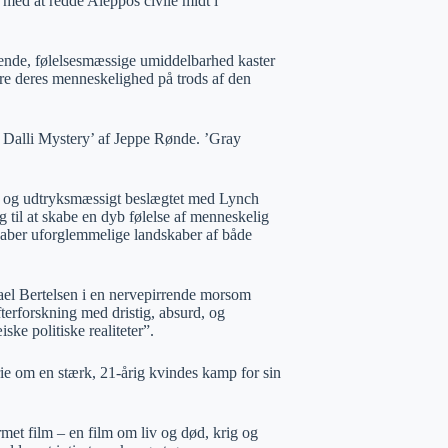
 med at redde Aleppos civile midt i
ende, følelsesmæssige umiddelbarhed kaster
re deres menneskelighed på trods af den
 Dalli Mystery’ af Jeppe Rønde. ’Gray
- og udtryksmæssigt beslægtet med Lynch
 til at skabe en dyb følelse af menneskelig
skaber uforglemmelige landskaber af både
el Bertelsen i en nervepirrende morsom
fterforskning med dristig, absurd, og
ske politiske realiteter”.
e om en stærk, 21-årig kvindes kamp for sin
et film – en film om liv og død, krig og