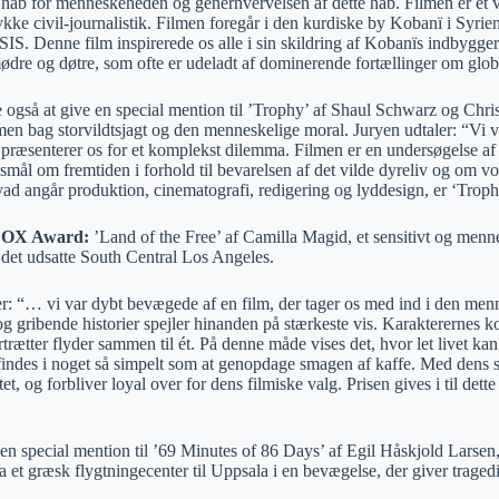
af håb for menneskeheden og generhvervelsen af dette håb. Filmen er et
ykke civil-journalistik. Filmen foregår i den kurdiske by Kobanï i Syrien
SIS. Denne film inspirerede os alle i sin skildring af Kobanïs indbygg
ødre og døtre, som ofte er udeladt af dominerende fortællinger om glob
 også at give en special mention til ’Trophy’ af Shaul Schwarz og Christ
en bag storvildtsjagt og den menneskelige moral. Juryen udtaler: “Vi vi
præsenterer os for et komplekst dilemma. Filmen er en undersøgelse af k
mål om fremtiden i forhold til bevarelsen af det vilde dyreliv og om vore
vad angår produktion, cinematografi, redigering og lyddesign, er ‘Trop
OX Award:
’Land of the Free’ af Camilla Magid, et sensitivt og menne
 det udsatte South Central Los Angeles.
er: “… vi var dybt bevægede af en film, der tager os med ind i den me
og gribende historier spejler hinanden på stærkeste vis. Karakterernes 
rtrætter flyder sammen til ét. På denne måde vises det, hvor let livet k
findes i noget så simpelt som at genopdage smagen af kaffe. Med dens s
tet, og forbliver loyal over for dens filmiske valg. Prisen gives i til dette
en special mention til ’69 Minutes of 86 Days’ af Egil Håskjold Larsen,
ra et græsk flygtningecenter til Uppsala i en bevægelse, der giver trage