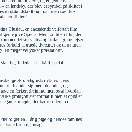
 voldsomt intimt værk, og et gennem-
 – en landsby, der blev et symbol på skiftet i
eres modstandskraft og mod, men især hos
ale konflikter”.
ina Clusiau, en enestående velfortalt film
l gerne give Special Mention til en film, der
ommerciel storvildts- og trofæjagt, og rejser
s forhold til truede dyrearter og til naturen
hy’ en meget vellykket præstation”.
skeklogt billede af en hård, social
nneskelige skrøbeligheds dybder. Dens
konturer blander sig med hinanden, og
an tage en forkert drejning, men også hvordan
tærke protagonister formår filmen at opnå en
 elegante arbejde, der har resulteret i et
 der følger en 3-årig pige og hendes families
dien både form og ansigt.