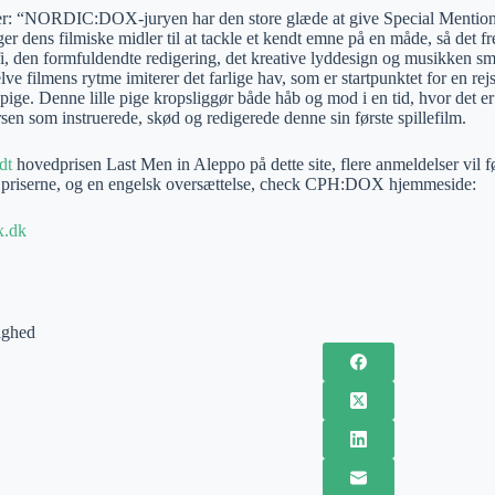
er: “NORDIC:DOX-juryen har den store glæde at give Special Mention
ger dens filmiske midler til at tackle et kendt emne på en måde, så det fr
i, den formfuldendte redigering, det kreative lyddesign og musikken sm
lve filmens rytme imiterer det farlige hav, som er startpunktet for en r
ige. Denne lille pige kropsliggør både håb og mod i en tid, hvor det er
en som instruerede, skød og redigerede denne sin første spillefilm.
dt
hovedprisen Last Men in Aleppo på dette site, flere anmeldelser vil føl
f priserne, og en engelsk oversættelse, check CPH:DOX hjemmeside:
.dk
ighed