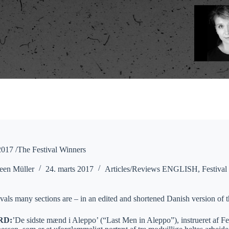
7 /The Festival Winners
een Müller
24. marts 2017
Articles/Reviews ENGLISH
,
Festival
vals many sections are – in an edited and shortened Danish version of the
RD:
’De sidste mænd i Aleppo’ (“Last Men in Aleppo”), instrueret af F