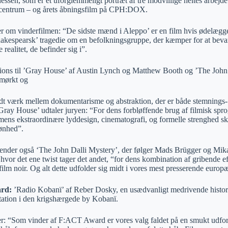
ssen, som er et uforglemmeligt portræt af tre modvillige heltes arbejde
 centrum – og årets åbningsfilm på CPH:DOX.
er om vinderfilmen: “De sidste mænd i Aleppo’ er en film hvis ødelægg
shakespearsk’ tragedie om en befolkningsgruppe, der kæmper for at beva
 realitet, de befinder sig i”.
ions til ’Gray House’ af Austin Lynch og Matthew Booth og ’The John
 mørkt og
dt værk mellem dokumentarisme og abstraktion, der er både stemnings
ray House’ udtaler juryen: “For dens forbløffende brug af filmisk sprog
ilmens ekstraordinære lyddesign, cinematografi, og formelle strenghed 
kønhed”.
ender også ‘The John Dalli Mystery’, der følger Mads Brügger og Mika
 hvor det ene twist tager det andet, “for dens kombination af gribende e
film noir. Og alt dette udfolder sig midt i vores mest presserende europæi
rd:
’Radio Kobanï’ af Reber Dosky, en usædvanligt medrivende histori
station i den krigshærgede by Kobanï.
er: “Som vinder af F:ACT Award er vores valg faldet på en smukt udform