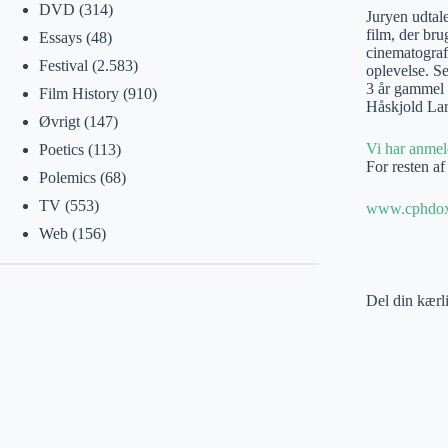
DVD
(314)
Juryen udtal
film, der bru
Essays
(48)
cinematograf
Festival
(2.583)
oplevelse. Se
3 år gammel p
Film History
(910)
Håskjold Lars
Øvrigt
(147)
Vi har anmel
Poetics
(113)
For resten a
Polemics
(68)
TV
(553)
www.cphdox
Web
(156)
Del din kærl