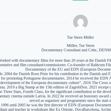
Tue Steen Müller
Müller, Tue Steen
Documentary Consultant and Critic, DE
orked with documentary films for more than 20 years at the Danish Film
sentative and film consultant/commissioner. Co-founder of Balticum Fi
Documentary of the EU and EDN (European Documen
: 2004 the Danish Roos Prize for his contribution to the Danish and 
 for promoting Portuguese documentaries. 2014 he received the EDN A
e development of the European documentary culture”. 2016 The Cross of 
nia. 2019 a Big Stamp at the 15th edition of ZagrebDox. 2021 receipt of
he Three Stars, Fourth Class, for the significant contribution to the de
ntary cinema outside Latvia. In 2022 he received an honorary award a
served as organizer and programmer since the start of
1996 until 2005 he was the first director of EDN (European Documen
ltant and teacher in workshops like Ex Oriente, DocsBarcelona, Arc