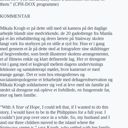
them.” (CPH-DOX programme)
KOMMENTAR
Mikala Krogh er på dette still med sit kamera på det daglige
arbejde blandt sine medvirkende, de 20 gadedrenge fra Manila
på et års rehabilitering og deres lærere på Stairway skolen
langt væk fra storbyen på en stille ø syd for. Hun er i gang
med gennem et år på dette sted at fotografere sine skildringer
af begivenheder, som bredt illustrerer skolens arrangementer,
et af filmens enkle og klart definerede lag. Her er drengene
vist i gang med et keglespil mellem dagens undervisnings
lektioner og samtaleterapi møder, hvor kameraet er med
mange gange. Det er som hos etnografernes og
socialantropologerne et feltarbejde med deltagerobservation og
Mikala Krogh solidariserer sig ved at leve med sin familie på
stedet så drengene må opleve et forbillede, en fungerende far,
mor og børn familie.
“With
A Year of Hope,
I could tell that, if I wanted to do this
story, I would have to be in the Philippines for a full year. I
couldn’t just pop over once in a while. So, my husband and I
and our three children moved to the island where the
Stairways centre is,” says Krogh, who settled with her family