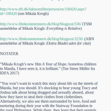
http://www.dfi.dk/faktaomfilm/person/en/108420.aspx?
id=108420
(om Mikala Krogh)
http://www.filmkommentaren.dk/blog/blogpost/336/
(TSM
anmeldelse af Mikala Krogh:
Everything is Relative
)
http://www.filmkommentaren.dk/blog/blogpost/3250/
(ABN
anmeldelse af Mikala Krogh:
Ekstra Bladet uden for citat
)
NOTATER
”Mikala Krogh’s new film
A Year of Hope
, homeless children
in Manila, I have seen it, it is brilliant.” (Tue Steen Müller fra
IDFA 2017)
”You won’t want to watch this story about life on the streets of
Manila, but you should. It’s shocking to hear young Tracy and
Joshua talk about being drugged and sexually abused, about
how they have to steal their clothes from clotheslines.
Alternatively, we also see them surrounded by love, food and
nurturing during their year with the Stairway Foundation in
the rural Philippines. While there, they learn that their genitals