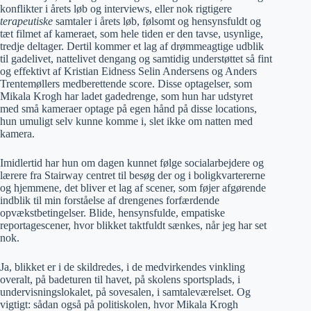
konflikter i årets løb og interviews, eller nok rigtigere
terapeutiske
samtaler i årets løb, følsomt og hensynsfuldt og
tæt filmet af kameraet, som hele tiden er den tavse, usynlige,
tredje deltager. Dertil kommer et lag af drømmeagtige udblik
til gadelivet, nattelivet dengang og samtidig understøttet så fint
og effektivt af Kristian Eidness Selin Andersens og Anders
Trentemøllers medberettende score. Disse optagelser, som
Mikala Krogh har ladet gadedrenge, som hun har udstyret
med små kameraer optage på egen hånd på disse locations,
hun umuligt selv kunne komme i, slet ikke om natten med
kamera.
Imidlertid har hun om dagen kunnet følge socialarbejdere og
lærere fra Stairway centret til besøg der og i boligkvartererne
og hjemmene, det bliver et lag af scener, som føjer afgørende
indblik til min forståelse af drengenes forfærdende
opvækstbetingelser. Blide, hensynsfulde, empatiske
reportagescener, hvor blikket taktfuldt sænkes, når jeg har set
nok.
Ja, blikket er i de skildredes, i de medvirkendes vinkling
overalt, på badeturen til havet, på skolens sportsplads, i
undervisningslokalet, på sovesalen, i samtaleværelset. Og
vigtigt: sådan også på politiskolen, hvor Mikala Krogh