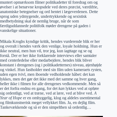
muntert opmærksom filmer politikadetter til foredrag om og
øvelser i at benævne kropsdele ved deres præcist, værdifrie,
anatomiske betegnelser og ord hentet i lægeverdenen. Dette
sprog uden ydmygende, undertrykkende og sexistisk
medbetydning skal de nemlig bruge, når de som
færdiguddannede politifolk møder drengene på gaden i
vanskelige situationer.
Mikala Kroghs kyndige kritik, hendes vurderende blik er her
og overalt i hendes værk den venlige, loyale holdning. Hun er
ikke neutral, men hun vil, tror jeg, kun iagttage og se og
forstå. Der er her ikke forklarende interviews eller samtaler
med centerledelse eller medarbejdere, hendes blik bliver
konstant i drengenes (og i politikadetternes) niveau, øjenhøjde
og vinkel. Hun fastholder med sin film uden kameraets rysten,
uden egen tvivl, men iboende vedholdende håbet: det kan
lykkes, men det gør det ikke med det samme og hver gang,
heller ikke i filmen for alle drengenes vedkommende. Men så
er det forfra endnu en gang, for det
kan
lykkes ved at opføre
sig ordentligt, ved at træne, ved at lære, ved at blive ved.
A
Year of Hope
er en omhyggelig, klog og aldeles usentimental
og filmkunstnerisk meget vellykket film. Ja, en dejlig film.
Tankevækkende og så er den simpelthen så ordentlig…