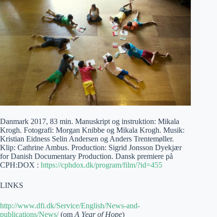
Danmark 2017, 83 min. Manuskript og instruktion: Mikala
Krogh. Fotografi: Morgan Knibbe og Mikala Krogh. Musik:
Kristian Eidness Selin Andersen og Anders Trentemøller.
Klip: Cathrine Ambus. Production: Sigrid Jonsson Dyekjær
for Danish Documentary Production. Dansk premiere på
CPH:DOX :
https://cphdox.dk/program/film/?id=455
LINKS
http://www.dfi.dk/Service/English/News-and-
publications/News/
(om
A Year of Hope
)