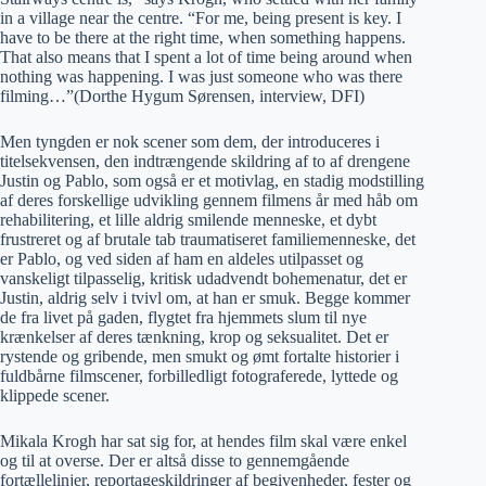
in a village near the centre. “For me, being present is key. I
have to be there at the right time, when something happens.
That also means that I spent a lot of time being around when
nothing was happening. I was just someone who was there
filming…”(Dorthe Hygum Sørensen, interview, DFI)
Men tyngden er nok scener som dem, der introduceres i
titelsekvensen, den indtrængende skildring af to af drengene
Justin og Pablo, som også er et motivlag, en stadig modstilling
af deres forskellige udvikling gennem filmens år med håb om
rehabilitering, et lille aldrig smilende menneske, et dybt
frustreret og af brutale tab traumatiseret familiemenneske, det
er Pablo, og ved siden af ham en aldeles utilpasset og
vanskeligt tilpasselig, kritisk udadvendt bohemenatur, det er
Justin, aldrig selv i tvivl om, at han er smuk. Begge kommer
de fra livet på gaden, flygtet fra hjemmets slum til nye
krænkelser af deres tænkning, krop og seksualitet. Det er
rystende og gribende, men smukt og ømt fortalte historier i
fuldbårne filmscener, forbilledligt fotograferede, lyttede og
klippede scener.
Mikala Krogh har sat sig for, at hendes film skal være enkel
og til at overse. Der er altså disse to gennemgående
fortællelinjer, reportageskildringer af begivenheder, fester og