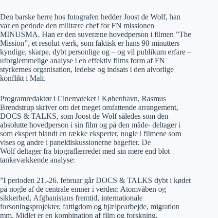
Den barske herre hos fotografen hedder Joost de Wolf, han
var en periode den militære chef for FN missionen
MINUSMA. Han er den suveræne hovedperson i filmen ”The
Mission”, et resolut værk, som faktisk er hans 90 minutters
kyndige, skarpe, dybt personlige og – og vil publikum erfare –
uforglemmelige analyse i en effektiv films form af FN
styrkernes organisation, ledelse og indsats i den alvorlige
konflikt i Mali.
Programredaktør i Cinemateket i København, Rasmus
Brendstrup skriver om det meget omfattende arrangement,
DOCS & TALKS, som Joost de Wolf således som den
absolutte hovedperson i sin film og på den måde- deltager i
som ekspert blandt en række eksperter, nogle i filmene som
vises og andre i paneldiskussionerne bagefter. De
Wolf deltager fra biograflærredet med sin mere end blot
tankevækkende analyse:
”I perioden 21.-26. februar går DOCS & TALKS dybt i kødet
på nogle af de centrale emner i verden: Atomvåben og
sikkerhed, Afghanistans fremtid, internationale
forsoningsprojekter, fattigdom og hjælpearbejde, migration
mm. Midlet er en kombination af film og forskning.