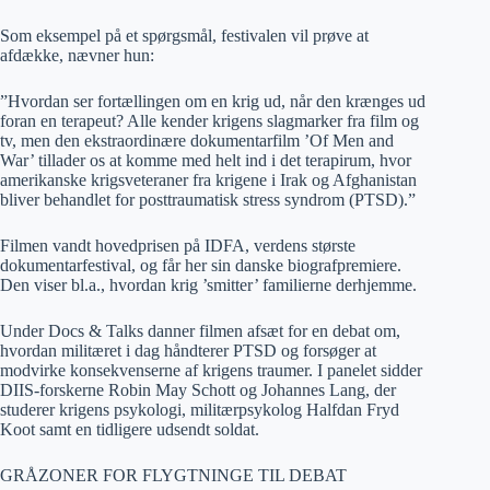
Som eksempel på et spørgsmål, festivalen vil prøve at
afdække, nævner hun:
”Hvordan ser fortællingen om en krig ud, når den krænges ud
foran en terapeut? Alle kender krigens slagmarker fra film og
tv, men den ekstraordinære dokumentarfilm ’Of Men and
War’ tillader os at komme med helt ind i det terapirum, hvor
amerikanske krigsveteraner fra krigene i Irak og Afghanistan
bliver behandlet for posttraumatisk stress syndrom (PTSD).”
Filmen vandt hovedprisen på IDFA, verdens største
dokumentarfestival, og får her sin danske biografpremiere.
Den viser bl.a., hvordan krig ’smitter’ familierne derhjemme.
Under Docs & Talks danner filmen afsæt for en debat om,
hvordan militæret i dag håndterer PTSD og forsøger at
modvirke konsekvenserne af krigens traumer. I panelet sidder
DIIS-forskerne Robin May Schott og Johannes Lang, der
studerer krigens psykologi, militærpsykolog Halfdan Fryd
Koot samt en tidligere udsendt soldat.
GRÅZONER FOR FLYGTNINGE TIL DEBAT