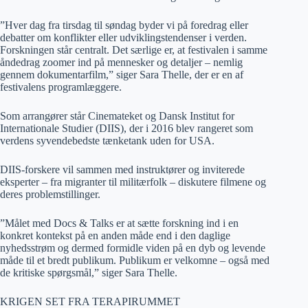
”Hver dag fra tirsdag til søndag byder vi på foredrag eller
debatter om konflikter eller udviklingstendenser i verden.
Forskningen står centralt. Det særlige er, at festivalen i samme
åndedrag zoomer ind på mennesker og detaljer – nemlig
gennem dokumentarfilm,” siger Sara Thelle, der er en af
festivalens programlæggere.
Som arrangører står Cinemateket og Dansk Institut for
Internationale Studier (DIIS), der i 2016 blev rangeret som
verdens syvendebedste tænketank uden for USA.
DIIS-forskere vil sammen med instruktører og inviterede
eksperter – fra migranter til militærfolk – diskutere filmene og
deres problemstillinger.
”Målet med Docs & Talks er at sætte forskning ind i en
konkret kontekst på en anden måde end i den daglige
nyhedsstrøm og dermed formidle viden på en dyb og levende
måde til et bredt publikum. Publikum er velkomne – også med
de kritiske spørgsmål,” siger Sara Thelle.
KRIGEN SET FRA TERAPIRUMMET