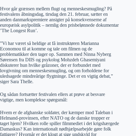
Hvor går grænsen mellem flugt og menneskesmugling? På
festivalens åbningsdag, tirsdag den 21. februar, sætter en
anden danmarkspremiere ansigter på konsekvenserne af
europæisk asylpolitik – nemlig den prisbelønnede dokumentar
’The Longest Run’.
”Vi har været så heldige at få instruktøren Marianna
Economou til at komme og tale om filmen og de
problematikker den tager op. Sammen med Ninna Nyberg
Sørensen fra DIIS og psykolog Mohzdeh Ghasemiyani
diskuterer hun hvilke gråzoner, der er forbundet med
lovgivning om menneskesmugling, og om forholdene for
uledsagede mindreårige flygtninge. Det er en vigtig debat,”
siger Sara Thelle.
Og sådan fortsætter festivalen ellers at prøve at besvare
vigtige, men komplekse spørgsmål:
Hvem er de afghanske soldater, der kæmper mod Taleban i
Helmand-provinsen, efter NATO og de danske tropper er
taget hjem? Hvilken rolle spiller filmmediet i det krigshærgede
Damaskus? Kan internationalt nødhjælpsarbejde gøre folk
fattigere? Hvornår er det klogt at sige undskyld for