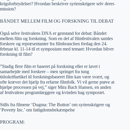
krigsforbrydelser? Hvordan beskriver syrienskrigere selv deres
mission?
BÅNDET MELLEM FILM OG FORSKNING TIL DEBAT
Også selve festivalens DNA er genstand for debat: Båndet
mellem film og forskning. Som en del af filmfestivalen samles
forskere og repræsentanter fra filmbranchen fredag den 24.
februar kl. 11-14 til et symposium med temaet: Hvordan bliver
forskning til film?
”Stadig flere film er baseret på forskning eller er lavet i
samarbejde med forskere – men springet fra tung
tidsskriftartikel til forskningsbaseret film kan være svært, og
ofte kræver det hjælp fra erfarne filmfolk. Vi vil gerne prøve at
hjælpe processen på vej,” siger Mira Bach Hansen, en anden
af festivalens programlæggere og kvinden bag symposiet.
Stills fra filmene ‘Dugma: The Button’ om syrienskrigere og
‘Poverty Inc.’ om fattigdomsbekæmpelse
PROGRAM: