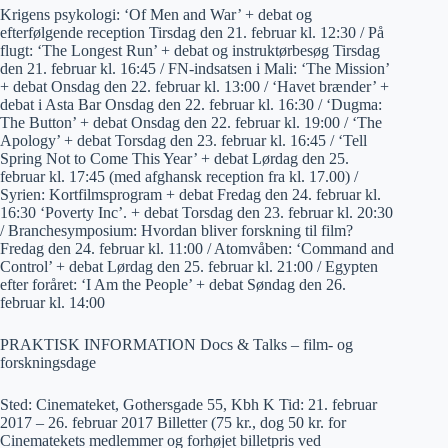
Krigens psykologi: ‘Of Men and War’ + debat og
efterfølgende reception Tirsdag den 21. februar kl. 12:30 / På
flugt: ‘The Longest Run’ + debat og instruktørbesøg Tirsdag
den 21. februar kl. 16:45 / FN-indsatsen i Mali: ‘The Mission’
+ debat Onsdag den 22. februar kl. 13:00 / ‘Havet brænder’ +
debat i Asta Bar Onsdag den 22. februar kl. 16:30 / ‘Dugma:
The Button’ + debat Onsdag den 22. februar kl. 19:00 / ‘The
Apology’ + debat Torsdag den 23. februar kl. 16:45 / ‘Tell
Spring Not to Come This Year’ + debat Lørdag den 25.
februar kl. 17:45 (med afghansk reception fra kl. 17.00) /
Syrien: Kortfilmsprogram + debat Fredag den 24. februar kl.
16:30 ‘Poverty Inc’. + debat Torsdag den 23. februar kl. 20:30
/ Branchesymposium: Hvordan bliver forskning til film?
Fredag den 24. februar kl. 11:00 / Atomvåben: ‘Command and
Control’ + debat Lørdag den 25. februar kl. 21:00 / Egypten
efter foråret: ‘I Am the People’ + debat Søndag den 26.
februar kl. 14:00
PRAKTISK INFORMATION Docs & Talks – film- og
forskningsdage
Sted: Cinemateket, Gothersgade 55, Kbh K Tid: 21. februar
2017 – 26. februar 2017 Billetter (75 kr., dog 50 kr. for
Cinematekets medlemmer og forhøjet billetpris ved