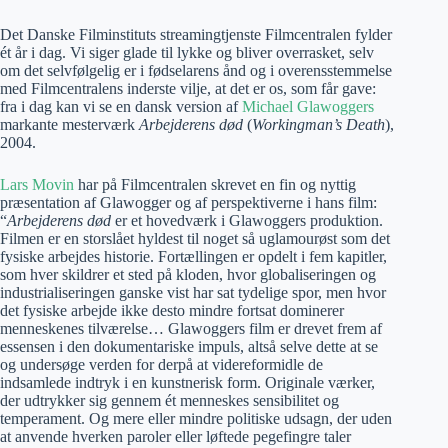
Det Danske Filminstituts streamingtjenste Filmcentralen fylder
ét år i dag. Vi siger glade til lykke og bliver overrasket, selv
om det selvfølgelig er i fødselarens ånd og i overensstemmelse
med Filmcentralens inderste vilje, at det er os, som får gave:
fra i dag kan vi se en dansk version af
Michael Glawoggers
markante mesterværk
Arbejderens død
(
Workingman’s Death
),
2004.
Lars Movin
har på Filmcentralen skrevet en fin og nyttig
præsentation af Glawogger og af perspektiverne i hans film:
“
Arbejderens død
er et hovedværk i Glawoggers produktion.
Filmen er en storslået hyldest til noget så uglamourøst som det
fysiske arbejdes historie. Fortællingen er opdelt i fem kapitler,
som hver skildrer et sted på kloden, hvor globaliseringen og
industrialiseringen ganske vist har sat tydelige spor, men hvor
det fysiske arbejde ikke desto mindre fortsat dominerer
menneskenes tilværelse… Glawoggers film er drevet frem af
essensen i den dokumentariske impuls, altså selve dette at se
og undersøge verden for derpå at videreformidle de
indsamlede indtryk i en kunstnerisk form. Originale værker,
der udtrykker sig gennem ét menneskes sensibilitet og
temperament. Og mere eller mindre politiske udsagn, der uden
at anvende hverken paroler eller løftede pegefingre taler