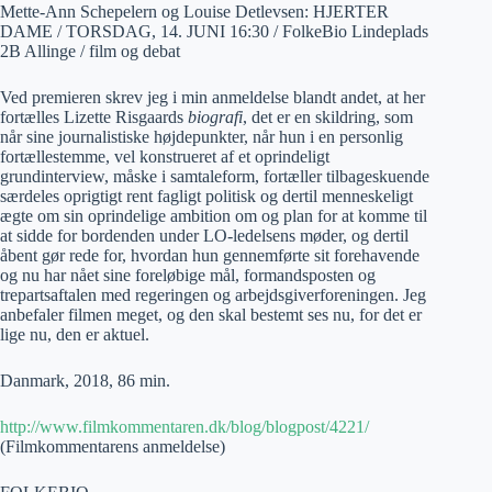
Mette-Ann Schepelern og Louise Detlevsen: HJERTER
DAME / TORSDAG, 14. JUNI 16:30 / FolkeBio Lindeplads
2B Allinge / film og debat
Ved premieren skrev jeg i min anmeldelse blandt andet, at her
fortælles Lizette Risgaards
biografi
, det er en skildring, som
når sine journalistiske højdepunkter, når hun i en personlig
fortællestemme, vel konstrueret af et oprindeligt
grundinterview, måske i samtaleform, fortæller tilbageskuende
særdeles oprigtigt rent fagligt politisk og dertil menneskeligt
ægte om sin oprindelige ambition om og plan for at komme til
at sidde for bordenden under LO-ledelsens møder, og dertil
åbent gør rede for, hvordan hun gennemførte sit forehavende
og nu har nået sine foreløbige mål, formandsposten og
trepartsaftalen med regeringen og arbejdsgiverforeningen. Jeg
anbefaler filmen meget, og den skal bestemt ses nu, for det er
lige nu, den er aktuel.
Danmark, 2018, 86 min.
http://www.filmkommentaren.dk/blog/blogpost/4221/
(Filmkommentarens anmeldelse)