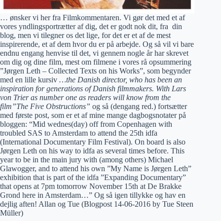
… ønsker vi her fra Filmkommentaren. Vi gør det med et af
vores yndlingsportrætter af dig, det er godt nok dit, fra din
blog, men vi tilegner os det lige, for det er et af de mest
inspirerende, et af dem hvor du er på arbejde. Og så vil vi bare
endnu engang henvise til det, vi gennem nogle år har skrevet
om dig og dine film, mest om filmene i vores rå opsummering
”Jørgen Leth – Collected Texts on his Works”, som begynder
med en lille kursiv
…the Danish director, who has been an
inspiration for generations of Danish filmmakers. With Lars
von Trier as number one as readers will know from the
film”The Five Obstructions”
og så (dengang red.) fortsætter
med første post, som er et af mine mange dagbogsnotater på
bloggen: “Mid wednes(day) off from Copenhagen with
troubled SAS to Amsterdam to attend the 25th idfa
(International Documentary Film Festival). On board is also
Jørgen Leth on his way to idfa as several times before. This
year to be in the main jury with (among others) Michael
Glawogger, and to attend his own ”My Name is Jørgen Leth”
exhibition that is part of the idfa ”Expanding Documentary”
that opens at 7pm tomorrow November 15th at De Brakke
Grond here in Amsterdam…” Og så igen tillykke og hav en
dejlig aften! Allan og Tue (Blogpost 14-06-2016 by Tue Steen
Müller)