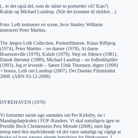
(.. er det også det, som de sidste to portrætter vil? Kan?)
Kalule og Michael Laudrup. (Når det kommer til stykket…)
Foto: Leth instruerer en scene, hvor Stanley Williams
instruerer Peter Martins.
The Jørgen Leth Collection, Portrætfilmene, Klaus Rifbjerg
(1974), Peter Martins – en danser (1978), At danse
Bournonville (1979), Kalule (1979), Step on Silence (1981),
Dansk litteratur (1989), Michael Laudrup – en fodboldspiller
(1993), Jeg er levende – Søren Ulrik Thomsen, digter (1999)
+ bonus, Leth om Laudrup (2007). Det Danske Filminstitut
2008. (ABN 03-12-2008)
DYREHAVEN (1970)
Vi fortsætter næste uge samtalen om Per Kirkeby, nu i
Mandagshøjskolen i FOF-Randers. Vi skal naturligvis igen se
Pernille Bech Christensens Pers Metode (2008), men lige
netop med den medvirkende vil det være naturligt og vigtigt at
huske på hans næsten glemte betydning for filmkunsten. I