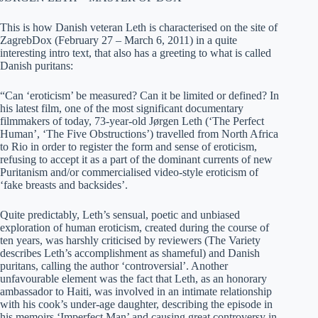
This is how Danish veteran Leth is characterised on the site of
ZagrebDox (February 27 – March 6, 2011) in a quite
interesting intro text, that also has a greeting to what is called
Danish puritans:
“Can ‘eroticism’ be measured? Can it be limited or defined? In
his latest film, one of the most significant documentary
filmmakers of today, 73-year-old Jørgen Leth (‘The Perfect
Human’, ‘The Five Obstructions’) travelled from North Africa
to Rio in order to register the form and sense of eroticism,
refusing to accept it as a part of the dominant currents of new
Puritanism and/or commercialised video-style eroticism of
‘fake breasts and backsides’.
Quite predictably, Leth’s sensual, poetic and unbiased
exploration of human eroticism, created during the course of
ten years, was harshly criticised by reviewers (The Variety
describes Leth’s accomplishment as shameful) and Danish
puritans, calling the author ‘controversial’. Another
unfavourable element was the fact that Leth, as an honorary
ambassador to Haiti, was involved in an intimate relationship
with his cook’s under-age daughter, describing the episode in
his memoirs ‘Imperfect Man’ and causing great controversy in