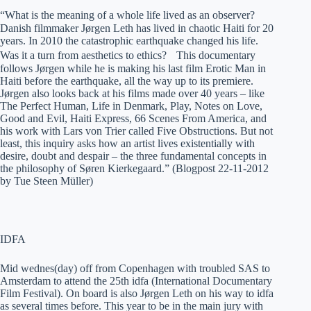
“What is the meaning of a whole life lived as an observer?
Danish filmmaker Jørgen Leth has lived in chaotic Haiti for 20
years. In 2010 the catastrophic earthquake changed his life.
Was it a turn from aesthetics to ethics? This documentary
follows Jørgen while he is making his last film Erotic Man in
Haiti before the earthquake, all the way up to its premiere.
Jørgen also looks back at his films made over 40 years – like
The Perfect Human, Life in Denmark, Play, Notes on Love,
Good and Evil, Haiti Express, 66 Scenes From America, and
his work with Lars von Trier called Five Obstructions. But not
least, this inquiry asks how an artist lives existentially with
desire, doubt and despair – the three fundamental concepts in
the philosophy of Søren Kierkegaard.” (Blogpost 22-11-2012
by Tue Steen Müller)
IDFA
Mid wednes(day) off from Copenhagen with troubled SAS to
Amsterdam to attend the 25th idfa (International Documentary
Film Festival). On board is also Jørgen Leth on his way to idfa
as several times before. This year to be in the main jury with