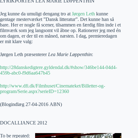
LYRIKPORTEN LEA MARIE LØPPENTHIN
Jeg kunne da umuligt dengang tro at
Jørgen Leth
kunne
gentage mesterværket ”Dansk litteratur”. Det kunne han så
bare. Her er nogle få scener, tilsammen en færdig film inde i et
filmværk som jeg langsomt vil åbne op. Rationerer jeg med én
om dagen, er der til en måned, næsten. I dag, premieredagen
er mit klare valg:
Jørgen Leth præsenterer
Lea Marie Løppenthin
:
http://28danskedigtere.gyldendal.dk/#show/346be144-04d4-
459b-abc0-f9d6aa647b45
http://www.dfi.dk/Filmhuset/Cinemateket/Billetter-og-
program/Serie.aspx?serieID=12360
(Blogindlæg 27-04-2016 ABN)
DOCALLIANCE 2012
To be repeated: