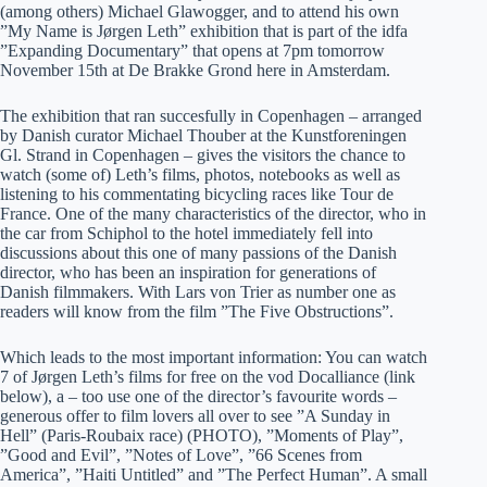
(among others) Michael Glawogger, and to attend his own
”My Name is Jørgen Leth” exhibition that is part of the idfa
”Expanding Documentary” that opens at 7pm tomorrow
November 15th at De Brakke Grond here in Amsterdam.
The exhibition that ran succesfully in Copenhagen – arranged
by Danish curator Michael Thouber at the Kunstforeningen
Gl. Strand in Copenhagen – gives the visitors the chance to
watch (some of) Leth’s films, photos, notebooks as well as
listening to his commentating bicycling races like Tour de
France. One of the many characteristics of the director, who in
the car from Schiphol to the hotel immediately fell into
discussions about this one of many passions of the Danish
director, who has been an inspiration for generations of
Danish filmmakers. With Lars von Trier as number one as
readers will know from the film ”The Five Obstructions”.
Which leads to the most important information: You can watch
7 of Jørgen Leth’s films for free on the vod Docalliance (link
below), a – too use one of the director’s favourite words –
generous offer to film lovers all over to see ”A Sunday in
Hell” (Paris-Roubaix race) (PHOTO), ”Moments of Play”,
”Good and Evil”, ”Notes of Love”, ”66 Scenes from
America”, ”Haiti Untitled” and ”The Perfect Human”. A small