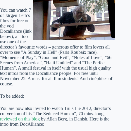
You can watch 7
of Jørgen Leth’s
films for free on
the vod
Docalliance (link
below), a – too
use one of the
director’s favourite words – generous offer to film lovers all
over to see ”A Sunday in Hell” (Paris-Roubaix race),
”Moments of Play”, ”Good and Evil”, ”Notes of Love”, ”66
Scenes from America”, ”Haiti Untitled” and ”The Perfect
Human”. A small festival in itself with the usual high quality
text intros from the Docalliance people. For free until
November 25. A must for all film students! And cinéphiles of
course.
To be added:
You are now also invited to watch Truls Lie 2012, director’s
cut version of his “The Seduced Human”, 70 mins. long,
reviewed on this blog
by Allan Berg, in Danish. Here is the
intro from DocAlliance: