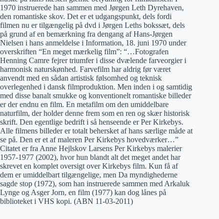
1970 instruerede han sammen med Jørgen Leth Dyrehaven,
den romantiske skov. Det er et udgangspunkt, dels fordi
filmen nu er tilgængelig på dvd i Jørgen Leths bokssæt, dels
på grund af en bemærkning fra dengang af Hans-Jørgen
Nielsen i hans anmeldelse i Information, 18. juni 1970 under
overskriften “En meget mærkelig film”: “…Fotografen
Henning Camre fejrer triumfer i disse dvælende farveorgier i
harmonisk naturskønhed. Farvefilm har aldrig før været
anvendt med en sådan artistisk følsomhed og teknisk
overlegenhed i dansk filmproduktion. Men inden i og samtidig
med disse banalt smukke og konventionelt romantiske billeder
er der endnu en film. En metafilm om den umiddelbare
naturfilm, der holder denne frem som en ren og skær historisk
skrift. Den egentlige bedrift i så henseende er Per Kirkebys.
Alle filmens billeder er totalt behersket af hans særlige måde at
se på. Den er et af maleren Per Kirkebys hovedværker…”
Citatet er fra Anne Hejlskov Larsens Per Kirkebys malerier
1957-1977 (2002), hvor hun blandt alt det meget andet har
skrevet en komplet oversigt over Kirkebys film. Kun få af
dem er umiddelbart tilgængelige, men Da myndighederne
sagde stop (1972), som han instruerede sammen med Arkaluk
Lynge og Asger Jorn, en film (1977) kan dog lånes på
biblioteket i VHS kopi. (ABN 11-03-2011)