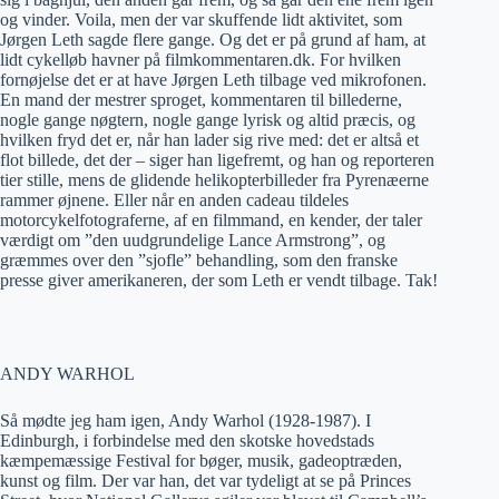
og vinder. Voila, men der var skuffende lidt aktivitet, som
Jørgen Leth sagde flere gange. Og det er på grund af ham, at
lidt cykelløb havner på filmkommentaren.dk. For hvilken
fornøjelse det er at have Jørgen Leth tilbage ved mikrofonen.
En mand der mestrer sproget, kommentaren til billederne,
nogle gange nøgtern, nogle gange lyrisk og altid præcis, og
hvilken fryd det er, når han lader sig rive med: det er altså et
flot billede, det der – siger han ligefremt, og han og reporteren
tier stille, mens de glidende helikopterbilleder fra Pyrenæerne
rammer øjnene. Eller når en anden cadeau tildeles
motorcykelfotograferne, af en filmmand, en kender, der taler
værdigt om ”den uudgrundelige Lance Armstrong”, og
græmmes over den ”sjofle” behandling, som den franske
presse giver amerikaneren, der som Leth er vendt tilbage. Tak!
ANDY WARHOL
Så mødte jeg ham igen, Andy Warhol (1928-1987). I
Edinburgh, i forbindelse med den skotske hovedstads
kæmpemæssige Festival for bøger, musik, gadeoptræden,
kunst og film. Der var han, det var tydeligt at se på Princes