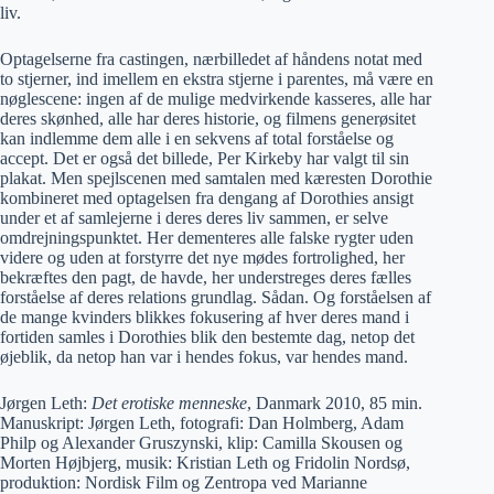
liv.
Optagelserne fra castingen, nærbilledet af håndens notat med
to stjerner, ind imellem en ekstra stjerne i parentes, må være en
nøglescene: ingen af de mulige medvirkende kasseres, alle har
deres skønhed, alle har deres historie, og filmens generøsitet
kan indlemme dem alle i en sekvens af total forståelse og
accept. Det er også det billede, Per Kirkeby har valgt til sin
plakat. Men spejlscenen med samtalen med kæresten Dorothie
kombineret med optagelsen fra dengang af Dorothies ansigt
under et af samlejerne i deres deres liv sammen, er selve
omdrejningspunktet. Her dementeres alle falske rygter uden
videre og uden at forstyrre det nye mødes fortrolighed, her
bekræftes den pagt, de havde, her understreges deres fælles
forståelse af deres relations grundlag. Sådan. Og forståelsen af
de mange kvinders blikkes fokusering af hver deres mand i
fortiden samles i Dorothies blik den bestemte dag, netop det
øjeblik, da netop han var i hendes fokus, var hendes mand.
Jørgen Leth:
Det erotiske menneske
, Danmark 2010, 85 min.
Manuskript: Jørgen Leth, fotografi: Dan Holmberg, Adam
Philp og Alexander Gruszynski, klip: Camilla Skousen og
Morten Højbjerg, musik: Kristian Leth og Fridolin Nordsø,
produktion: Nordisk Film og Zentropa ved Marianne