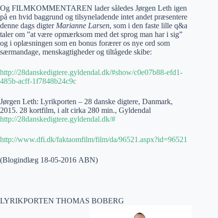
Og FILMKOMMENTAREN lader således Jørgen Leth igen
på en hvid baggrund og tilsyneladende intet andet præsentere
denne dags digter
Marianne Larsen
, som i den faste lille q&a
taler om ”at være opmærksom med det sprog man har i sig”
og i oplæsningen som en bonus forærer os nye ord som
særmandage, menskagtigheder og tiltågede skibe:
http://28danskedigtere.gyldendal.dk/#show/c0e07b88-efd1-
485b-acff-1f7848b24c9c
Jørgen Leth: Lyrikporten – 28 danske digtere, Danmark,
2015. 28 kortfilm, i alt cirka 280 min., Gyldendal
http://28danskedigtere.gyldendal.dk/#
http://www.dfi.dk/faktaomfilm/film/da/96521.aspx?id=96521
(Blogindlæg 18-05-2016 ABN)
LYRIKPORTEN THOMAS BOBERG