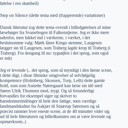
følelse i ren skønhed)
Step on Silence (dette tema med (frapperende) variationer)
Dansk litteratur (og dette tema overalt i billedgørelsen af mine
læsebøger fra Svanebogen til Falkenstjerne. Jeg er ikke mere
udenfor, men lukket ind i værkerne, i værket, i det
beslutsomme valg: Mørk låner Kingo stemme, Laugesen
lægger sin til Laugesen, som Traberg lagde krop til Traberg (i
Traberg). Fra dengang til nu: rygsøjlen i det sprog, som også
er mit)
Jeg er levende (.. det sprog, som så myndigt i den første scene,
i dette digt, i disse filmiske omgivelser af selvfølgelig
kompetence (Holmberg, Skousen, Torp, Leth) dette gamle
hold, som som Annette Nørregaard kan læne sin idé med
Søren Ulrik Thomsen mod, trygt. Og så forunderligt
forvandles for eksempel siger og skriver to
barndomserindringer til hele den fattige, men værdige
landmandskultur fra Aakjær til Smærup Sørensen og så
præcist rammer hver eneste scene, at de 40 minutter vider sig
ud til hele litteraturen og billedkunsten om at være levende og
opmærksom..)