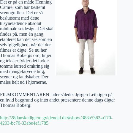
Det er på en måde Henning
Camre, som har bestemt
scenografien. Det er så
beslutsomt med dette
tilsyneladende absolut
minimale setdesign. Det skal
findes på, men én gang
etableret kan det ses som en
selvfølgelighed, når det der
filmes er digte. Se nu her,
Thomas Bobergs ord, linjer
og tekster fylder det hvide
tomme lærred omkring sig
med mangefarvede ting,
scener og landskaber. Der
males helt ud i hjørnerne.
FILMKOMMENTAREN lader således Jørgen Leth igen på
en hvid baggrund og intet andet præsentere denne dags digter
Thomas Boberg:
http://28danskedigtere.gyldendal.dk/#show/388a5362-a170-
4203-bc76-33abe4ef1785