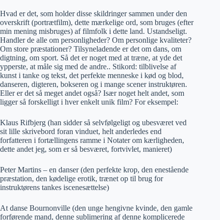
Hvad er det, som holder disse skildringer sammen under den
overskrift (portrætfilm), dette mærkelige ord, som bruges (efter
min mening misbruges) af filmfolk i dette land. Ustandseligt.
Handler de alle om personligheder? Om personlige kvaliteter?
Om store præstationer? Tilsyneladende er det om dans, om
digtning, om sport. Så det er noget med at træne, at yde det
ypperste, at måle sig med de andre.. Stikord: tilblivelse af
kunst i tanke og tekst, det perfekte menneske i kød og blod,
danseren, digteren, bokseren og i mange scener instruktøren.
Eller er det så meget andet også? Især noget helt andet, som
ligger så forskelligt i hver enkelt unik film? For eksempel:
Klaus Rifbjerg (han sidder så selvfølgeligt og ubesværet ved
sit lille skrivebord foran vinduet, helt anderledes end
forfatteren i fortællingens ramme i Notater om kærligheden,
dette andet jeg, som er så besværet, fortvivlet, manieret)
Peter Martins – en danser (den perfekte krop, den enestående
præstation, den kødelige erotik, trænet op til brug for
instruktørens tankes iscenesættelse)
At danse Bournonville (den unge hengivne kvinde, den gamle
forførende mand, denne sublimering af denne komplicerede