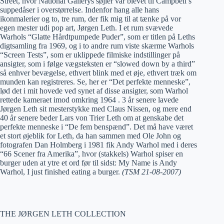
Street, hvor National Gallerys søjler var blevet til Campbell’s
suppedåser i overstørrelse. Indenfor hang alle hans
ikonmalerier og to, tre rum, der fik mig til at tænke på vor
egen mester udi pop art, Jørgen Leth. I et rum svævede
Warhols “Glatte Hårdtpumpede Puder”, som er titlen på Leths
digtsamling fra 1969, og i to andre rum viste skærme Warhols
“Screen Tests”, som er uklippede filmiske indstillinger på
ansigter, som i følge vægsteksten er “slowed down by a third”
så enhver bevægelse, ethvert blink med et øje, ethvert træk om
munden kan registreres. Se, her er “Det perfekte menneske”,
lød det i mit hovede ved synet af disse ansigter, som Warhol
rettede kameraet imod omkring 1964 . 3 år senere lavede
Jørgen Leth sit mesterstykke med Claus Nissen, og mere end
40 år senere beder Lars von Trier Leth om at genskabe det
perfekte menneske i “De fem benspænd”. Det må have været
et stort øjeblik for Leth, da han sammen med Ole John og
fotografen Dan Holmberg i 1981 fik Andy Warhol med i deres
“66 Scener fra Amerika”, hvor (stakkels) Warhol spiser en
burger uden at ytre et ord før til sidst: My Name is Andy
Warhol, I just finished eating a burger.
(TSM 21-08-2007)
THE JØRGEN LETH COLLECTION