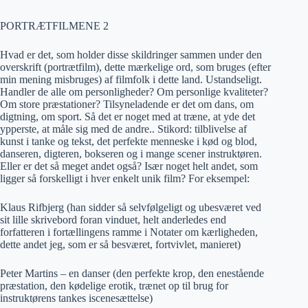
PORTRÆTFILMENE 2
Hvad er det, som holder disse skildringer sammen under den
overskrift (portrætfilm), dette mærkelige ord, som bruges (efter
min mening misbruges) af filmfolk i dette land. Ustandseligt.
Handler de alle om personligheder? Om personlige kvaliteter?
Om store præstationer? Tilsyneladende er det om dans, om
digtning, om sport. Så det er noget med at træne, at yde det
ypperste, at måle sig med de andre.. Stikord: tilblivelse af
kunst i tanke og tekst, det perfekte menneske i kød og blod,
danseren, digteren, bokseren og i mange scener instruktøren.
Eller er det så meget andet også? Især noget helt andet, som
ligger så forskelligt i hver enkelt unik film? For eksempel:
Klaus Rifbjerg (han sidder så selvfølgeligt og ubesværet ved
sit lille skrivebord foran vinduet, helt anderledes end
forfatteren i fortællingens ramme i Notater om kærligheden,
dette andet jeg, som er så besværet, fortvivlet, manieret)
Peter Martins – en danser (den perfekte krop, den enestående
præstation, den kødelige erotik, trænet op til brug for
instruktørens tankes iscenesættelse)