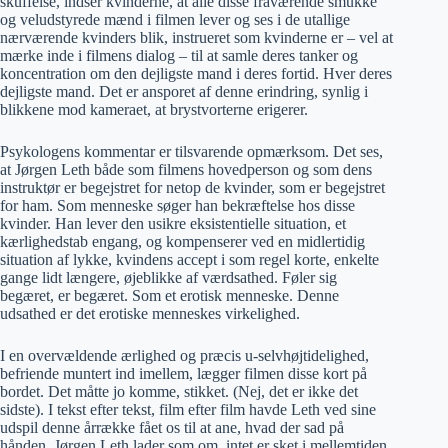
skuffelse, indser kvinderne, at alle disse fraværende smukke
og veludstyrede mænd i filmen lever og ses i de utallige
nærværende kvinders blik, instrueret som kvinderne er – vel at
mærke inde i filmens dialog – til at samle deres tanker og
koncentration om den dejligste mand i deres fortid. Hver deres
dejligste mand. Det er ansporet af denne erindring, synlig i
blikkene mod kameraet, at brystvorterne erigerer.
Psykologens kommentar er tilsvarende opmærksom. Det ses,
at Jørgen Leth både som filmens hovedperson og som dens
instruktør er begejstret for netop de kvinder, som er begejstret
for ham. Som menneske søger han bekræftelse hos disse
kvinder. Han lever den usikre eksistentielle situation, et
kærlighedstab engang, og kompenserer ved en midlertidig
situation af lykke, kvindens accept i som regel korte, enkelte
gange lidt længere, øjeblikke af værdsathed. Føler sig
begæret, er begæret. Som et erotisk menneske. Denne
udsathed er det erotiske menneskes virkelighed.
I en overvældende ærlighed og præcis u-selvhøjtidelighed,
befriende muntert ind imellem, lægger filmen disse kort på
bordet. Det måtte jo komme, stikket. (Nej, det er ikke det
sidste). I tekst efter tekst, film efter film havde Leth ved sine
udspil denne årrække fået os til at ane, hvad der sad på
hånden. Jørgen Leth lader som om, intet er sket i mellemtiden,