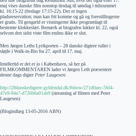
den lille biografsal bag Restaurant Sult, hvor der også efter 17.
maj vises danske film nonstop tirsdag til søndag i tidsrummet
kl. 16:15-22 (fredage 17:15-22). Der er ingen
pladsreservation; man kan frit komme og gå og forestillingerne
er gratis. Til gengæld er visningerne ikke programlagt til
bestemte klokkeslæt. Bemærk at biografen lukker kl. 22, også
selvom den sidst viste film endnu ikke er slut.
Men Jørgen Leths Lyrikporten – 28 danske digtere ruller i
sløjfe i Walk-in-Bio fra 27. april til 17. maj.
Imidlertid er det er jo i København, så her på
FILMKOMMENTAREN lader vi Jørgen Leth præsentere
denne dags digter
Peter Laugesen
:
http://28danskedigtere.gyldendal.dk/#show/271d0aec-56f4-
47e9-94a7-d726b6a01ab9
(streaming af filmen med Peter
Laugesen)
(Blogindlæg 13-05-2016 ABN)