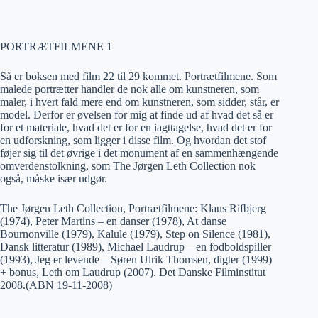
PORTRÆTFILMENE 1
Så er boksen med film 22 til 29 kommet. Portrætfilmene. Som
malede portrætter handler de nok alle om kunstneren, som
maler, i hvert fald mere end om kunstneren, som sidder, står, er
model. Derfor er øvelsen for mig at finde ud af hvad det så er
for et materiale, hvad det er for en iagttagelse, hvad det er for
en udforskning, som ligger i disse film. Og hvordan det stof
føjer sig til det øvrige i det monument af en sammenhængende
omverdenstolkning, som The Jørgen Leth Collection nok
også, måske især udgør.
The Jørgen Leth Collection, Portrætfilmene: Klaus Rifbjerg
(1974), Peter Martins – en danser (1978), At danse
Bournonville (1979), Kalule (1979), Step on Silence (1981),
Dansk litteratur (1989), Michael Laudrup – en fodboldspiller
(1993), Jeg er levende – Søren Ulrik Thomsen, digter (1999)
+ bonus, Leth om Laudrup (2007). Det Danske Filminstitut
2008.(ABN 19-11-2008)