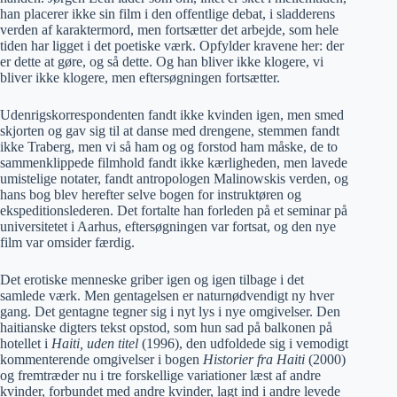
han placerer ikke sin film i den offentlige debat, i sladderens
verden af karaktermord, men fortsætter det arbejde, som hele
tiden har ligget i det poetiske værk. Opfylder kravene her: der
er dette at gøre, og så dette. Og han bliver ikke klogere, vi
bliver ikke klogere, men eftersøgningen fortsætter.
Udenrigskorrespondenten fandt ikke kvinden igen, men smed
skjorten og gav sig til at danse med drengene, stemmen fandt
ikke Traberg, men vi så ham og og forstod ham måske, de to
sammenklippede filmhold fandt ikke kærligheden, men lavede
umistelige notater, fandt antropologen Malinowskis verden, og
hans bog blev herefter selve bogen for instruktøren og
ekspeditionslederen. Det fortalte han forleden på et seminar på
universitetet i Aarhus, eftersøgningen var fortsat, og den nye
film var omsider færdig.
Det erotiske menneske griber igen og igen tilbage i det
samlede værk. Men gentagelsen er naturnødvendigt ny hver
gang. Det gentagne tegner sig i nyt lys i nye omgivelser. Den
haitianske digters tekst opstod, som hun sad på balkonen på
hotellet i
Haiti, uden titel
(1996), den udfoldede sig i vemodigt
kommenterende omgivelser i bogen
Historier fra Haiti
(2000)
og fremtræder nu i tre forskellige variationer læst af andre
kvinder, forbundet med andre kvinder, lagt ind i andre levede