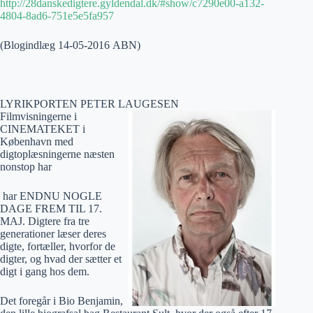
http://28danskedigtere.gyldendal.dk/#show/c7290e00-a132-
4804-8ad6-751e5e5fa957
(Blogindlæg 14-05-2016 ABN)
LYRIKPORTEN PETER LAUGESEN
Filmvisningerne i
CINEMATEKET i
København med
digtoplæsningerne næsten
nonstop har
har ENDNU NOGLE
DAGE FREM TIL 17.
MAJ. Digtere fra tre
generationer læser deres
digte, fortæller, hvorfor de
digter, og hvad der sætter et
digt i gang hos dem.
Det foregår i Bio Benjamin,