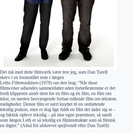
Det må med dette filmværk være tror jeg, som Dan Turell
skrev i en foranstillet note i Jørgen
Leths
Filmmaskinen
(1979) om den bog: ”Når disse
filmscener udsendes sammenfattet uden fortællestemme er det
fordi klipperen ansér dem for en film og én film, en film om
tekst, en næsten besværgende fortsat rullende film om tekstens
muligheder. Denne film er nært knyttet til en omfattende
tekstlig praksis, men er dog lige fuldt en film der lader sig se –
og faktisk opleve tekstlig – på sine egne præmisser, så sandt
som Jørgen Leth er så tekstlig en filminstruktør som så filmisk
en digter.” (Altså frit afskrevet spejlvendt efter Dan Turèll)