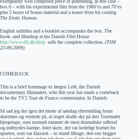
exemplarily well composed piece of publishing, in this case –
box 6 – with his experimental film from the 1960’es and 70’es
plus 5 hours of bonus material and a teaser from his coming
The Erotic Human
.
English subtitles and a booklet accompanies the box. The
book- and filmshop at the Danish Film House
http://www.dfi.dk/shop
sells the complete collection.
(TSM
23-09-2009)
COMEBACK
This is a brief hommage to Jørgen Leth, the Danish
documentary filmmaker, who this year has made a comeback
to be the TV2 Tour de France commentator. In Danish:
Så sad jeg der igen det meste af søndag eftermiddag foran
skærmen og ventede på, at noget skulle ske på den Tourmalet
bjergetape, som normalt rummer de mest dramatiske udbrud
og indbyrdes kampe. Intet skete, det var kedeligt bortset fra
spurten, som var klassisk – to mand tilbage, den ene lægger
sig i baghjul, den anden går frem, og så går den ene frem igen