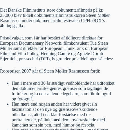
Det Danske Filminstituts store dokumentarfilmpris på kr.
25.000 blev tildelt dokumentarfilminstruktøren Steen Møller
Rasmussen under dokumentarfilmfestivalen CPH:DOX’s
åbningsgalla.
Prisudvalget, som i år har bestået af tidligere direktør for
European Documentary Network, filmkonsulent Tue Steen
Müller samt direktør for European ThinkTank on European
Film and Film Policy, Henning Camre og Agnete Dorph
Stjernfelt, pressechef (DFI), begrunder pristildelingen således:
Roosprisen 2007 går til Steen Møller Rasmussen fordi:
Han i mere end 30 år stædigt vedholdende har udforsket
den dokumentariske genres grænser som iagttagende
fortolker og iscenesættende legebarn, som filmfotograf
og fotograf.
Han mere end nogen anden har videregivet sin
fascination af den nye og grænseoverskridende
billedkunst, altid i en klar forståelse med de
portrætterede, på linie med dem, overraskende med
kameraet som sin pen, med humor og respekt.