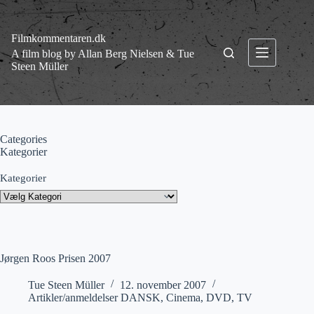
Fortsæt
til
indhold
Filmkommentaren.dk
A film blog by Allan Berg Nielsen & Tue
Steen Müller
Categories
Kategorier
Kategorier
Jørgen Roos Prisen 2007
Tue Steen Müller
12. november 2007
Artikler/anmeldelser DANSK
,
Cinema
,
DVD
,
TV