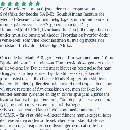
Fy for pokker… nu ved jeg at der er en organisation i
Sydafrika der hedder SAIMR, South African Institute for
Medical Research. En hemmelig loge, som var indblandet i
mordet på den svenske FN generalsekretær Dag
Hammerskjöld i 1961, hvor hans fly på vej til Congo faldt ned
under mystiske omstændigheder. Hvordan og hvorfor døde
svenskeren, som ville kolonialismen til livs og mødte stor
modstand fra hvide i det sydlige Afrika.
Om dette har Mads Brügger lavet en film sammen med Göran
Björkdahl, som har undersøgt Hammerskjöld-sagen det meste
af sit voksne liv. Det er nærmest blevet en besættelse for ham.
Brügger har arbejdet med Björkdahl i seks år på bedste
journalistiske vis OG i bedste Mads Brügger film-stil, hvor
han er i billedet, spiller den hvide mand med tropehatten, som
vil grave resterne af flyvemaskinen op, men får ikke lov,
tænder hænder-rystende en cigar, bliver spurgt af Björkdahl
hvorfor han ryster på hænderne, ”du plejer jo at være en
cool
fyr”, og deri har svenskeren ret, når Brügger
selviscenesættende klædt i hvidt som medlemmerne af
SAIMR – får vi at vide – dikterer filmens manuskript til først
den ene så den anden sorte sekretær, som ikke blot skriver
ned, men også reagerer på oplysningerne om at sorte får