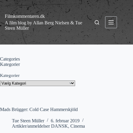
Fortsæt
til
indhold
Filmkommentaren.dk
A film blog by Allan Berg Nielsen & Tue
Steen Müller
Categories
Kategorier
Kategorier
Mads Brügger: Cold Case Hammerskjöld
Tue Steen Müller
6. februar 2019
Artikler/anmeldelser DANSK
,
Cinema