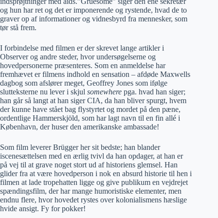
indsprøjtninger med aids.”Gruesome” siger den ene sekretær
og hun har ret og det er imponerende og rystende, hvad de to
graver op af informationer og vidnesbyrd fra mennesker, som
tør stå frem.
I forbindelse med filmen er der skrevet lange artikler i
Observer og andre steder, hvor undersøgelserne og
hovedpersonerne præsenteres. Som en anmeldelse har
fremhævet er filmens indhold en sensation – afdøde Maxwells
dagbog som afslører meget, Geoffrey Jones som ifølge
slutteksterne nu lever i skjul
somewhere
pga. hvad han siger;
han går så langt at han siger CIA, da han bliver spurgt, hvem
der kunne have stået bag flystyrtet og mordet på den pæne,
ordentlige Hammerskjöld, som har lagt navn til en fin allé i
København, der huser den amerikanske ambassade!
Som film leverer Brügger her sit bedste; han blander
iscenesættelsen med en ærlig tvivl da han opdager, at han er
på vej til at grave noget stort ud af historiens glemsel. Han
glider fra at være hovedperson i nok en absurd historie til hen i
filmen at lade tropehatten ligge og give publikum en vejdrejet
spændingsfilm, der har mange humoristiske elementer, men
endnu flere, hvor hovedet rystes over kolonialismens hæslige
hvide ansigt. Fy for pokker!