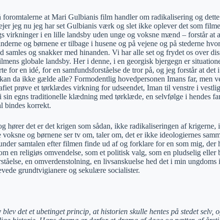
å foromtalerne at Mari Gulbianis film handler om radikalisering og dette
ejer jeg nu jeg har set Gulbianis værk og slet ikke oplever det som fil
ngs virkninger i en lille landsby uden unge og voksne mænd – forstår at
derne og børnene er tilbage i husene og på vejene og på stederne hvor m
d samles og snakker med hinanden. Vi har alle set og frydet os over dis
lmens globale landsby. Her i denne, i en georgisk bjergegn er situation
rte for en idé, for en samfundsforståelse de tror på, og jeg forstår at det
et kan da ikke gælde alle? Formodentlig hovedpersonen Imans far, men 
afiet prøve et tørklædes virkning for udseendet, Iman til venstre i vestli
 i sin egns traditionelle klædning med tørklæde, en selvfølge i hendes 
l bindes korrekt.
g hører det er det krigen som sådan, ikke radikaliseringen af krigerne,
e voksne og børnene ser tv om, taler om, det er ikke ideologiernes sa
er samtalen efter filmen finde ud af og forklare for en som mig, der h
som en religiøs omvendelse, som et politisk valg, som en pludselig eller 
orståelse, en omverdenstolning, en livsanskuelse hed det i min ungdoms
evede grundtvigianere og sekulære socialister.
blev det et ubetinget princip, at historien skulle hentes på stedet selv, 