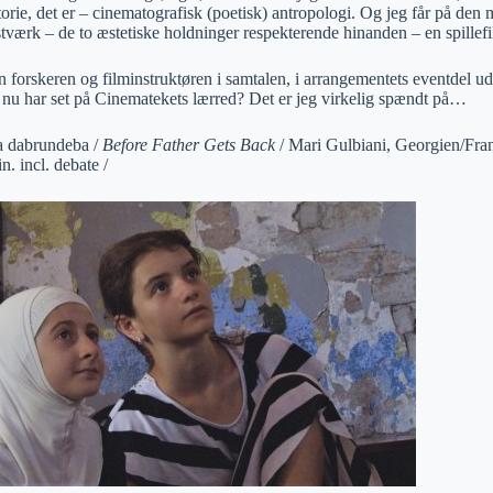
torie, det er – cinematografisk (poetisk) antropologi. Og jeg får på de
tværk – de to æstetiske holdninger respekterende hinanden – en spille
 forskeren og filminstruktøren i samtalen, i arrangementets eventdel ud
nu har set på Cinematekets lærred? Det er jeg virkelig spændt på…
 dabrundeba /
Before Father Gets Back
/ Mari Gulbiani, Georgien/Frank
n. incl. debate /