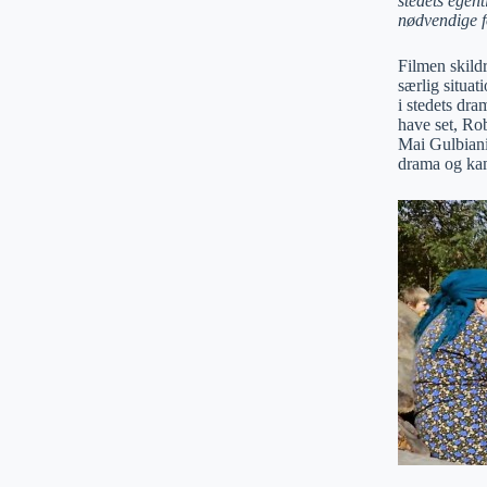
stedets egen
nødvendige fo
Filmen skild
særlig situa
i stedets dra
have set, Ro
Mai Gulbiani
drama og kam