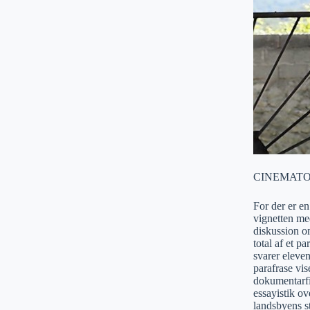
CINEMATO
For der er en
vignetten me
diskussion om
total af et p
svarer eleve
parafrase vi
dokumentarfi
essayistik ov
landsbyens st