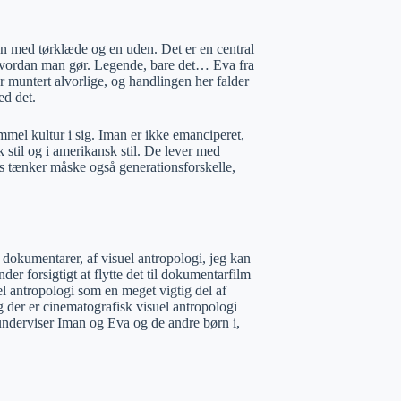
en med tørklæde og en uden. Det er en central
hvordan man gør. Legende, bare det… Eva fra
er muntert alvorlige, og handlingen her falder
ed det.
mmel kultur i sig. Iman er ikke emanciperet,
 stil og i amerikansk stil. De lever med
 tænker måske også generationsforskelle,
dokumentarer, af visuel antropologi, jeg kan
er forsigtigt at flytte det til dokumentarfilm
uel antropologi som en meget vigtig del af
g der er cinematografisk visuel antropologi
 underviser Iman og Eva og de andre børn i,