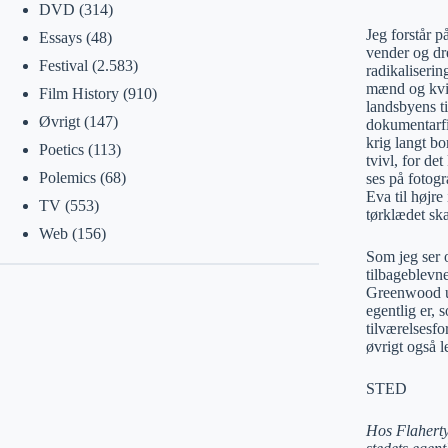
DVD
(314)
Jeg forstår p
Essays
(48)
vender og dr
Festival
(2.583)
radikaliseri
mænd og kvin
Film History
(910)
landsbyens ti
Øvrigt
(147)
dokumentarfi
krig langt bo
Poetics
(113)
tvivl, for d
Polemics
(68)
ses på fotogr
Eva til højre
TV
(553)
tørklædet ska
Web
(156)
Som jeg ser o
tilbageblevn
Greenwood und
egentlig er, 
tilværelsesf
øvrigt også l
STED
Hos Flaherty 