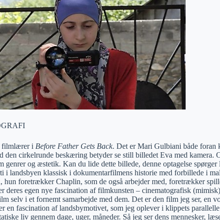
GRAFI
 filmlærer i
Before Father Gets Back
. Det er Mari Gulbiani både foran
d den cirkelrunde beskæring betyder se still billedet Eva med kamera. O
 genrer og æstetik. Kan du lide dette billede, denne optagelse spørger 
arti i landsbyen klassisk i dokumentarfilmens historie med forbillede i ma
n, hun foretrækker Chaplin, som de også arbejder med, foretrækker spil
ser deres egen nye fascination af filmkunsten – cinematografisk (mimisk
lm selv i et fornemt samarbejde med dem. Det er den film jeg ser, en v
er en fascination af landsbymotivet, som jeg oplever i klippets parallelle
atiske liv gennem dage, uger, måneder. Så jeg ser dens mennesker, læser