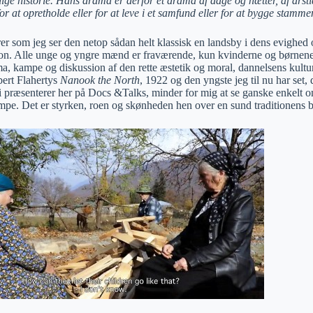
tlige historie. Hans drama er derfor et drama af dage og nætter, af års
r at opretholde eller for at leve i et samfund eller for at bygge stamm
rer som jeg ser den netop sådan helt klassisk en landsby i dens evigh
tion. Alle unge og yngre mænd er fraværende, kun kvinderne og børnen
ma, kampe og diskussion af den rette æstetik og moral, dannelsens kultu
bert Flahertys
Nanook the North
, 1922 og den yngste jeg til nu har set
 præsenterer her på Docs &Talks, minder for mig at se ganske enkelt om
pe. Det er styrken, roen og skønheden hen over en sund traditionens bue