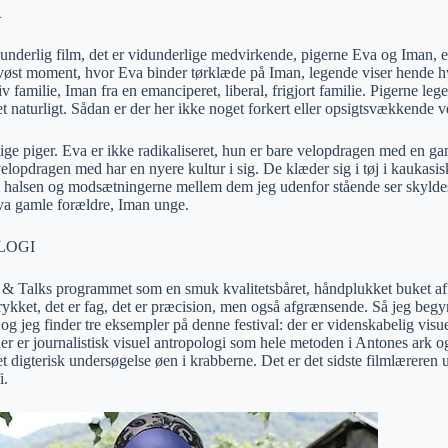
R
dunderlig film, det er vidunderlige medvirkende, pigerne Eva og Iman, 
rvøst moment, hvor Eva binder tørklæde på Iman, legende viser hende 
v familie, Iman fra en emanciperet, liberal, frigjort familie. Pigerne leg
 naturligt. Sådan er der her ikke noget forkert eller opsigtsvækkende v
lige piger. Eva er ikke radikaliseret, hun er bare velopdragen med en ga
elopdragen med har en nyere kultur i sig. De klæder sig i tøj i kaukasisk
halsen og modsætningerne mellem dem jeg udenfor stående ser skyldes
a gamle forældre, Iman unge.
LOGI
 & Talks programmet som en smuk kvalitetsbåret, håndplukket buket af 
rykket, det er fag, det er præcision, men også afgrænsende. Så jeg begynd
s og jeg finder tre eksempler på denne festival: der er videnskabelig vis
er er journalistisk visuel antropologi som hele metoden i Antones ark o
t digterisk undersøgelse øen i krabberne. Det er det sidste filmlæreren
i.