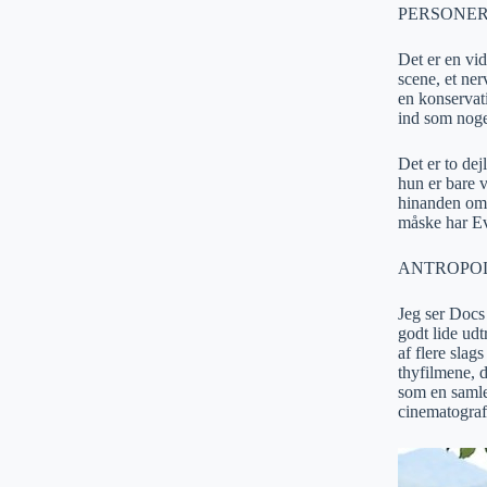
PERSONE
Det er en vi
scene, et ne
en konservati
ind som noget
Det er to dej
hun er bare v
hinanden om 
måske har Ev
ANTROPO
Jeg ser Docs
godt lide udt
af flere slag
thyfilmene, d
som en samle
cinematograf