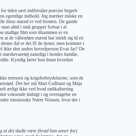
 for tiden sært indforstået præcise begreb
mens egentlige indhold. Jeg mærker måske en
 alle disse mænd er ved fronten. De gamle
an altid i små grupper fortsat i al
se utallige film som tilsammen er en
en at de våbenføre mænd har meldt sig til en
 i denne dal er det IS de tjener, men kommer i
vel ikke den anden hovedperson Evas far? De
gt mærkevaretøj naturligt i hendes familie,
familie. Kyndig lærer hun Iman hvordan
 ikke terroren og krigsforbrydelserne, som de
mmenstød. Det her må Mari Gulbiani og Maja
elt ærligt ikke ved hvad radikalisering
blot voksende indsigt i og overtagelse en
 indre missionske Nørre Nissum, hvor der i
og at det skulle være (hvad han anser for)