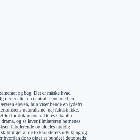
 kameraet og bag. Det er måske hvad
g der er atter en central scene med en
læreren eleven, hun viser hende en lydefri
lerkunstens naturalisme, nej faktisk ikke,
lefilm for dokumentar. Deres Chaplin
) drama, og så laver filmlæreren børnenes
oksen fabulerende og aldeles nutidig
 skildringer af de to karakterers udvikling og
 hvordan de to piger er bundet i dette steds