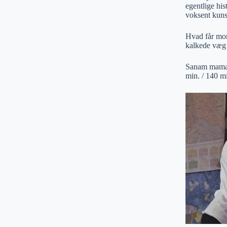
egentlige his
voksent kuns
Hvad får mon
kalkede væg 
Sanam mama
min. / 140 mi