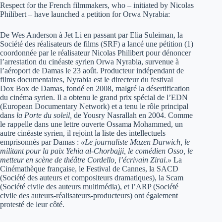
Respect for the French filmmakers, who – initiated by Nicolas
Philibert – have launched a petition for Orwa Nyrabia:
De Wes Anderson à Jet Li en passant par Elia Suleiman, la
Société des réalisateurs de films (SRF) a lancé une pétition (1)
coordonnée par le réalisateur Nicolas Philibert pour dénoncer
l’arrestation du cinéaste syrien Orwa Nyrabia, survenue à
l’aéroport de Damas le 23 août. Producteur indépendant de
films documentaires, Nyrabia est le directeur du festival
Dox Box de Damas, fondé en 2008, malgré la désertification
du cinéma syrien. Il a obtenu le grand prix spécial de l’EDN
(European Documentary Network) et a tenu le rôle principal
dans
la Porte du soleil,
de Yousry Nasrallah en 2004. Comme
le rappelle dans une lettre ouverte Ossama Mohammed, un
autre cinéaste syrien, il rejoint la liste des intellectuels
emprisonnés par Damas :
«Le journaliste Mazen Darwich, le
militant pour la paix Yehia al-Chorbajji, le comédien Osso, le
metteur en scène de théâtre Cordello, l’écrivain Zirai.»
La
Cinémathèque française, le Festival de Cannes, la SACD
(Société des auteurs et compositeurs dramatiques), la Scam
(Société civile des auteurs multimédia), et l’ARP (Société
civile des auteurs-réalisateurs-producteurs) ont également
protesté de leur côté.