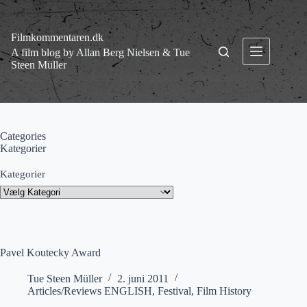
Fortsæt
til
indhold
Filmkommentaren.dk
A film blog by Allan Berg Nielsen & Tue
Steen Müller
Categories
Kategorier
Kategorier
Pavel Koutecky Award
Tue Steen Müller
2. juni 2011
Articles/Reviews ENGLISH
,
Festival
,
Film History