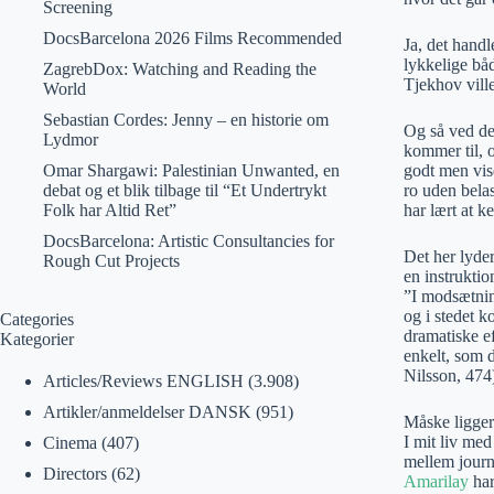
Screening
DocsBarcelona 2026 Films Recommended
Ja, det hand
lykkelige bå
ZagrebDox: Watching and Reading the
Tjekhov vill
World
Sebastian Cordes: Jenny – en historie om
Og så ved den
Lydmor
kommer til, 
Omar Shargawi: Palestinian Unwanted, en
godt men vis
debat og et blik tilbage til “Et Undertrykt
ro uden bela
Folk har Altid Ret”
har lært at k
DocsBarcelona: Artistic Consultancies for
Det her lyder
Rough Cut Projects
en instruktio
”I modsætnin
og i stedet 
Categories
dramatiske ef
Kategorier
enkelt, som d
Nilsson, 474
Articles/Reviews ENGLISH
(3.908)
Artikler/anmeldelser DANSK
(951)
Måske ligger 
I mit liv me
Cinema
(407)
mellem journ
Directors
(62)
Amarilay
har