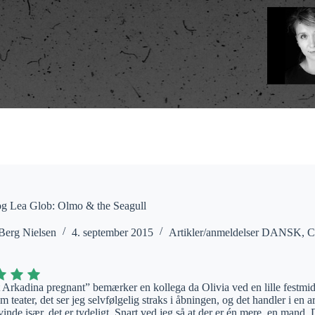
og Lea Glob: Olmo & the Seagull
Berg Nielsen
4. september 2015
Artikler/anmeldelser DANSK
,
C
 Arkadina pregnant” bemærker en kollega da Olivia ved en lille festmidda
m teater, det ser jeg selvfølgelig straks i åbningen, og det handler i en
inde især, det er tydeligt. Snart ved jeg så at der er én mere, en mand.