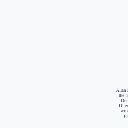
Allan 
the 
Den
Direc
wro
(c