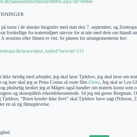
fi.dk/faktaomfilm/film/da/90866.aspx?id=90866
ISNINGER
r på turne i de danske biografer med start den 7. september, og Zentrop
 sat forskellige fra teatermiljøet stævne for at tale med dem om blandt 
 A sessions efter filmen er vist. Se planen for arrangementerne her:
zentropa.dk/news/opret_nyhed/?newsid=211
let ikke færdig med arbejdet, jeg skal læse Tjekhov, jeg skal læse om teat
 og især skal jeg se Petra Costas så roste film
Elena
, Jeg skal se Lea G
 og pludselig tænker jeg at Mågen også handler om teatrets kunst som o
ingens og skuespillets erkendelsesmetode. Så jeg må gense Bergman. O
 Tjekhov, ”Ibsen kender ikke livet” skal Tjekhov have sagt (Nilsson, 2
ter en så rig filmoplevelse.
ighed