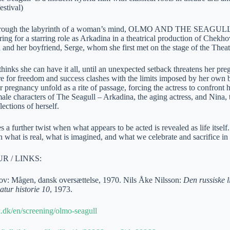
tival)
rough the labyrinth of a woman’s mind, OLMO AND THE SEAGULL tells 
ring for a starring role as Arkadina in a theatrical production of Chekho
 and her boyfriend, Serge, whom she first met on the stage of the Theatr
e thinks she can have it all, until an unexpected setback threatens her preg
ire for freedom and success clashes with the limits imposed by her own
 pregnancy unfold as a rite of passage, forcing the actress to confront h
ale characters of The Seagull – Arkadina, the aging actress, and Nina, t
lections of herself.
s a further twist when what appears to be acted is revealed as life itself.
n what is real, what is imagined, and what we celebrate and sacrifice in 
R / LINKS:
v: Mågen, dansk oversættelse, 1970. Nils Åke Nilsson:
Den russiske l
ratur historie 10
, 1973.
x.dk/en/screening/olmo-seagull