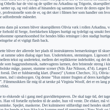
 Othello har de vist og de spiller nu Arkadina og Trigorin, skuespille
sætter op, og ved siden af hinanden og sammen lever de deres egne liv o
e, professionelle som de er, og det sker i filmen her som handler om hvo
e udfordrende måneder.
nsens dans på scenen bliver skuespilleren Olivia væk i rollen Arkadina,
e forhold til Serge, forelskelsen klippes hurtigt og tydeligt og smukt fre
følsomme opmærksomhed for hendes bliks retninger i den stadigt hurtige
ringelse af et vigtigt flash back.
tte bliver der allerede her plads til instruktørens bemærkninger til s
e at ramme uden dialog siger hun. Underteksten, stemningen. Ligesom fo
mellem tekst og undertekst, mellem det replikkerne indeholder, og det d
lyde som baggrundsmusik, nattevagtens larmen, den bristende streng i k
olske måge, pauser, stumme scener (Nils Åke Nilsson, 474). Lægen D
 forstå. Det er fuldstændig klart. (Pause)” (Anton Chechov, 31), Olivia
men, ind i sindssygen. Og denne ”Hun mister frugten af deres kærligh
”. Filmmusikken får mig til at tænke på Virginia Woolf, det er en lang 
rfekt.
to elskende så i gang med graviditetsprøven. De skal tage tid, det tage
n. Han vil fortælle nyheden til de andre, hun vil vente. De elsker, må vi 
sminke. Spejlet, maskerne. Det kulminerer stilfærdigt med hendes skuffe
 op for hende at hun ikke kan komme med til premieren i New York og M