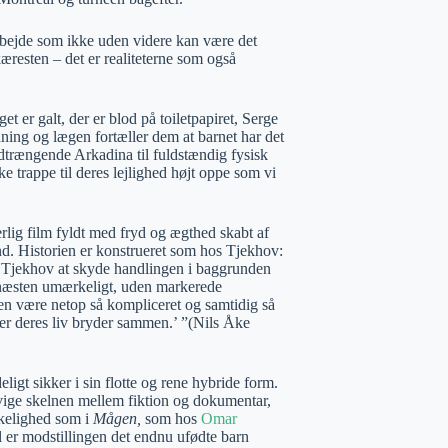
arbejde som ikke uden videre kan være det
æresten – det er realiteterne som også
 er galt, der er blod på toiletpapiret, Serge
ning og lægen fortæller dem at barnet har det
trængende Arkadina til fuldstændig fysisk
trappe til deres lejlighed højt oppe som vi
derlig film fyldt med fryd og ægthed skabt af
nd. Historien er konstrueret som hos Tjekhov:
er Tjekhov at skyde handlingen i baggrunden
 næsten umærkeligt, uden markerede
enen være netop så kompliceret og samtidig så
ller deres liv bryder sammen.’ ”(Nils Åke
ligt sikker i sin flotte og rene hybride form.
evige skelnen mellem fiktion og dokumentar,
rkelighed som i
Mågen,
som hos
Omar
l er modstillingen det endnu ufødte barn