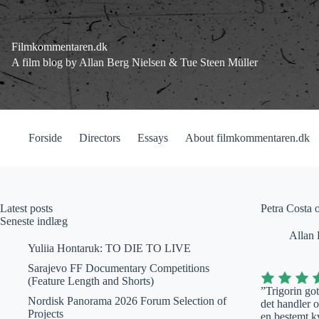
Fortsæt
til
indhold
Filmkommentaren.dk
A film blog by Allan Berg Nielsen & Tue Steen Müller
Forside
Directors
Essays
About filmkommentaren.dk
Latest posts
Petra Costa 
Seneste indlæg
Allan 
Yuliia Hontaruk: TO DIE TO LIVE
Sarajevo FF Documentary Competitions
(Feature Length and Shorts)
”Trigorin got
Nordisk Panorama 2026 Forum Selection of
det handler o
Projects
en bestemt kv