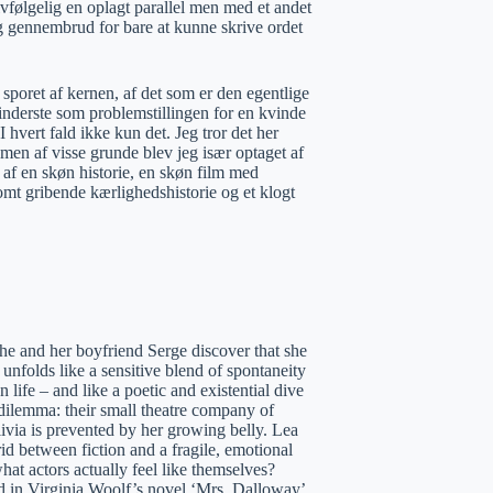
lvfølgelig en oplagt parallel men med et andet
ig gennembrud for bare at kunne skrive ordet
sporet af kernen, af det som er den egentlige
k inderste som problemstillingen for en kvinde
hvert fald ikke kun det. Jeg tror det her
n af visse grunde blev jeg især optaget af
 af en skøn historie, en skøn film med
mt gribende kærlighedshistorie og et klogt
 she and her boyfriend Serge discover that she
 unfolds like a sensitive blend of spontaneity
life – and like a poetic and existential dive
dilemma: their small theatre company of
ivia is prevented by her growing belly. Lea
rid between fiction and a fragile, emotional
at actors actually feel like themselves?
and in Virginia Woolf’s novel ‘Mrs. Dalloway’.