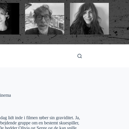
inema
g lidt inde i filmen røber sin graviditet. Ja,
 arbejdende gruppe om en bestemt skuespiller,
 De hedder Olivia og Serge og de kan spille