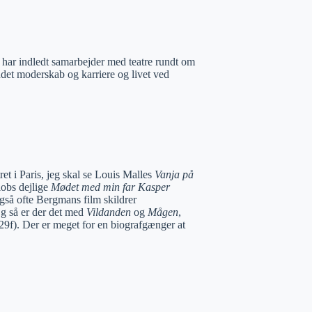
a har indledt samarbejder med teatre rundt om
andet moderskab og karriere og livet ved
ret i Paris, jeg skal se Louis Malles
Vanja på
lobs dejlige
Mødet med min far Kasper
gså ofte Bergmans film skildrer
g så er der det med
Vildanden
og
Mågen
,
29f). Der er meget for en biografgænger at