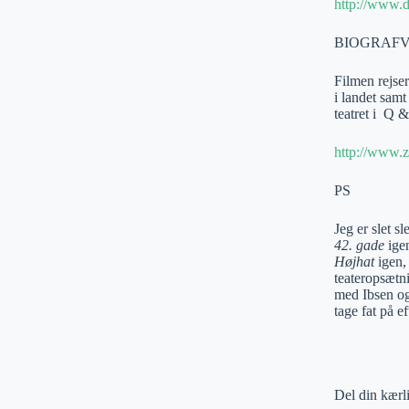
http://www.d
BIOGRAFV
Filmen rejse
i landet samt
teatret i Q &
http://www.
PS
Jeg er slet s
42. gade
igen
Højhat
igen,
teateropsætn
med Ibsen og
tage fat på ef
Del din kærl