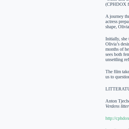
(CPHDOX fes
A journey th
actress prepa
shape, Olivia
Initially, sh
Olivia’s des
months of her
sees both fem
unsettling ref
The film take
us to questio
LITTERATU
Anton Tjecho
Verdens litte
http://cphdo