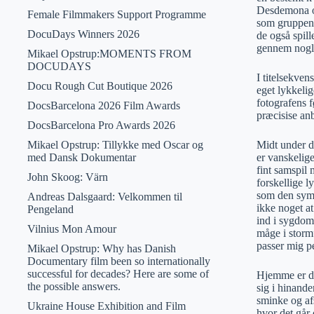
Desdemona og
Female Filmmakers Support Programme
som gruppen 
DocuDays Winners 2026
de også spill
gennem nogl
Mikael Opstrup:MOMENTS FROM
DOCUDAYS
I titelsekve
Docu Rough Cut Boutique 2026
eget lykkelig
fotografens 
DocsBarcelona 2026 Film Awards
præcisise anb
DocsBarcelona Pro Awards 2026
Mikael Opstrup: Tillykke med Oscar og
Midt under de
med Dansk Dokumentar
er vanskelig
fint samspil 
John Skoog: Värn
forskellige 
som den symb
Andreas Dalsgaard: Velkommen til
ikke noget at
Pengeland
ind i sygdom
Vilnius Mon Amour
måge i storm
passer mig pe
Mikael Opstrup: Why has Danish
Documentary film been so internationally
successful for decades? Here are some of
Hjemme er de 
the possible answers.
sig i hinande
sminke og af
Ukraine House Exhibition and Film
hvor det går