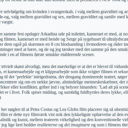
ler selvfølgelig om kvinden i svangerskab, i valg mellem graviditet og 
de-og, valg mellem graviditet og sex, mellem graviditet og samliv med k
e vægte.
 samme fest opdager Arkadina ude på toilettet, kameraet er med, at noget
og filmen, kameraet er med hende og Serge på sygehuset til ultralydscan
er dem også på skærmen en 8 cm blodsamling i livmoderen og råder ind
stninger med at bære, og de og jeg tænker med det samme på den smukke 
ende i en af filmens første smukke etablerende scener.
 trivielt skønt alvorligt, men det mærkelige er at det er blevet til vidun
n, et kameraarbejde og et klippearbejde som ikke svigter filmen et seku
g til det ’perfekte’ intrigedrama, der dengang dominerede teatret, søg
koncentrere sig om en række jævne, almindelige menneskeskæbner, der
feker eller konflikter, griber ind i og belyser hinanden: ’Lad alt på sc
et er i livet. Folk spiser middag, og samtidig fuldbyrdes deres lykke, e
)
her nøglen til at Petra Costas og Lea Globs film placerer sig så ubestride
d film er dette nye filmværk vist nok den lykkeligste ophævelse af den 
alistik og kunst, mellem teaterets virkelighed og den konventionelle vi
 jeg lige lært hedder
realiteterne
og
det imaginære
og som i filmens tite