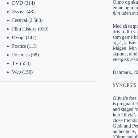
Olmo og skue
DVD
(314)
emne og mindr
Essays
(48)
film
uden at t
Festival
(2.583)
Med så tætpa
Film History
(910)
drivkraft i v
som gerne båd
Øvrigt
(147)
også, ja isæ
Poetics
(113)
Mågen. Min op
skønne, almi
Polemics
(68)
energisk æst
TV
(553)
Web
(156)
Danmark, 201
SYNOPSIS
Olivia’s free
is pregnant. 
and staged ‘r
into Olivia’
close friend
Glob and Petr
authenticity,
‘Olmo and the