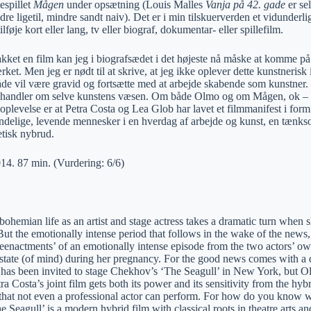
spillet
Mågen
under opsætning (Louis Malles
Vanja på 42. gade
er se
e ligetil, mindre sandt naiv). Det er i min tilskuerverden et vidunderl
ilføje kort eller lang, tv eller biograf, dokumentar- eller spillefilm.
kket en film kan jeg i biografsædet i det højeste nå måske at komme på 
ærket. Men jeg er nødt til at skrive, at jeg ikke oplever dette kunstneris
e vil være gravid og fortsætte med at arbejde skabende som kunstner. I 
r handler om selve kunstens væsen. Om både Olmo og om Mågen, ok – me
levelse er at Petra Costa og Lea Glob har lavet et filmmanifest i form
ndelige, levende mennesker i en hverdag af arbejde og kunst, en tænkso
etisk nybrud.
4. 87 min. (Vurdering: 6/6)
 bohemian life as an artist and stage actress takes a dramatic turn when
But the emotionally intense period that follows in the wake of the news,
eenactments’ of an emotionally intense episode from the two actors’ own 
s state (of mind) during her pregnancy. For the good news comes with a 
s has been invited to stage Chekhov’s ‘The Seagull’ in New York, but Ol
a Costa’s joint film gets both its power and its sensitivity from the hyb
 that not even a professional actor can perform. For how do you know wh
 Seagull’ is a modern hybrid film with classical roots in theatre arts 