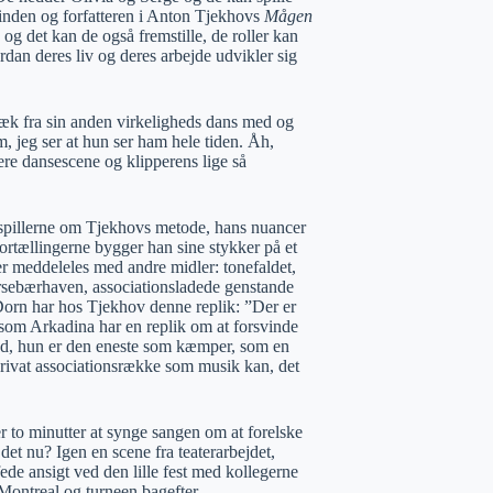
rinden og forfatteren i Anton Tjekhovs
Mågen
g det kan de også fremstille, de roller kan
rdan deres liv og deres arbejde udvikler sig
 væk fra sin anden virkeligheds dans med og
m, jeg ser at hun ser ham hele tiden. Åh,
re dansescene og klipperens lige så
kuespillerne om Tjekhovs metode, hans nuancer
rtællingerne bygger han sine stykker på et
er meddeleles med andre midler: tonefaldet,
irsebærhaven, associationsladede genstande
orn har hos Tjekhov denne replik: ”Der er
 som Arkadina har en replik om at forsvinde
ed, hun er den eneste som kæmper, som en
privat associationsrække som musik kan, det
r to minutter at synge sangen om at forelske
det nu? Igen en scene fra teaterarbejdet,
de ansigt ved den lille fest med kollegerne
ontreal og turneen bagefter.