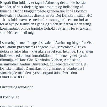
Et godt film-initiativ er taget i Århus og det er i de bedste
hænder, når det drejer sig om program og indledning af
filmene. Denne blogger mødte gennem fire år på DoxBox
festivalen i Damaskus direktøren for Det Danske Institut, HC
– hans fulde navn ses nedenfor – som gjorde en stor indsats
for at hjælpe festivalen i gang og siden da har været en flittig
kommentator om de tragiske forhold i Syrien. Her er teksten,
som HC sendte til mig:
I samarbejde med Imagesfestivalen i Aarhus og biografen Øst
for Paradis præsenteres i dagene 3.-5. september 2013 en
række syriske film – klassikere såvel som helt nye. Hver aften
indledes med en kort introduktion til filmene og det syriske
filmmiljø af Hans Chr. Korsholm Nielsen, Arabisk og
islamstudier, Aarhus Universitet, tidligere direktør for Det
Danske Institut i Damaskus. Programmet er udarbejdet i
samarbejde med den syriske organisation Proaction
Film/DOXBOX.
Diktatur og revolution
03/Sep/2013