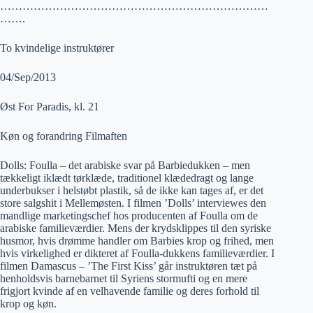
………………………………………………………………
…….
To kvindelige instruktører
04/Sep/2013
Øst For Paradis, kl. 21
Køn og forandring Filmaften
Dolls: Foulla – det arabiske svar på Barbiedukken – men
tækkeligt iklædt tørklæde, traditionel klædedragt og lange
underbukser i helstøbt plastik, så de ikke kan tages af, er det
store salgshit i Mellemøsten. I filmen ’Dolls’ interviewes den
mandlige marketingschef hos producenten af Foulla om de
arabiske familieværdier. Mens der krydsklippes til den syriske
husmor, hvis drømme handler om Barbies krop og frihed, men
hvis virkelighed er dikteret af Foulla-dukkens familieværdier. I
filmen Damascus – ’The First Kiss’ går instruktøren tæt på
henholdsvis barnebarnet til Syriens stormufti og en mere
frigjort kvinde af en velhavende familie og deres forhold til
krop og køn.