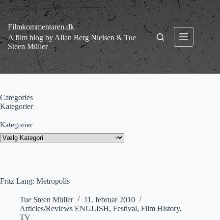
Fortsæt
til
indhold
Filmkommentaren.dk
A film blog by Allan Berg Nielsen & Tue
Steen Müller
Categories
Kategorier
Kategorier
Fritz Lang: Metropolis
Tue Steen Müller
11. februar 2010
Articles/Reviews ENGLISH
,
Festival
,
Film History
,
TV