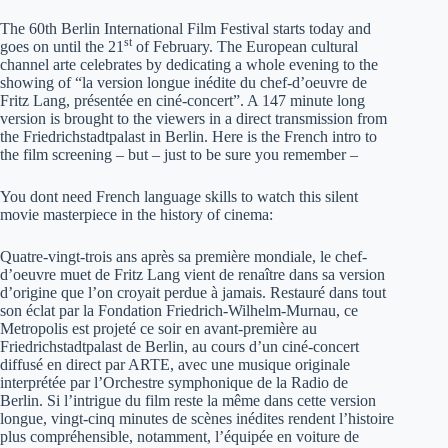
The 60th Berlin International Film Festival starts today and
st
goes on until the 21
of February. The European cultural
channel arte celebrates by dedicating a whole evening to the
showing of “la version longue inédite du chef-d’oeuvre de
Fritz Lang, présentée en ciné-concert”. A 147 minute long
version is brought to the viewers in a direct transmission from
the Friedrichstadtpalast in Berlin. Here is the French intro to
the film screening – but – just to be sure you remember –
You dont need French language skills to watch this silent
movie masterpiece in the history of cinema:
Quatre-vingt-trois ans après sa première mondiale, le chef-
d’oeuvre muet de Fritz Lang vient de renaître dans sa version
d’origine que l’on croyait perdue à jamais. Restauré dans tout
son éclat par la Fondation Friedrich-Wilhelm-Murnau, ce
Metropolis est projeté ce soir en avant-première au
Friedrichstadtpalast de Berlin, au cours d’un ciné-concert
diffusé en direct par ARTE, avec une musique originale
interprétée par l’Orchestre symphonique de la Radio de
Berlin. Si l’intrigue du film reste la même dans cette version
longue, vingt-cinq minutes de scènes inédites rendent l’histoire
plus compréhensible, notamment, l’équipée en voiture de