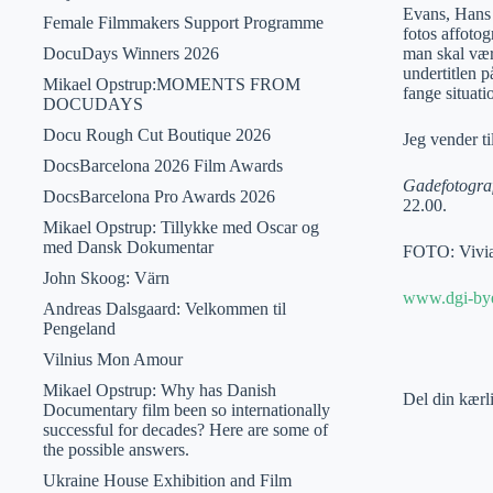
Evans, Hans 
Female Filmmakers Support Programme
fotos affotog
DocuDays Winners 2026
man skal vær
undertitlen p
Mikael Opstrup:MOMENTS FROM
fange situati
DOCUDAYS
Docu Rough Cut Boutique 2026
Jeg vender t
DocsBarcelona 2026 Film Awards
Gadefotogra
DocsBarcelona Pro Awards 2026
22.00.
Mikael Opstrup: Tillykke med Oscar og
med Dansk Dokumentar
FOTO: Vivia
John Skoog: Värn
www.dgi-bye
Andreas Dalsgaard: Velkommen til
Pengeland
Vilnius Mon Amour
Mikael Opstrup: Why has Danish
Del din kærl
Documentary film been so internationally
successful for decades? Here are some of
the possible answers.
Ukraine House Exhibition and Film