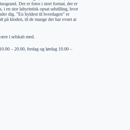
rand. Der er fotos i stort format, der er
 i en stor labyrintisk opsat udstilling, hvor
der dig. ”En hyldest til hverdagen” er
lt på kloden, til de mange der har evnet at
være i selskab med.
10.00 – 20.00, fredag og lørdag 10.00 –