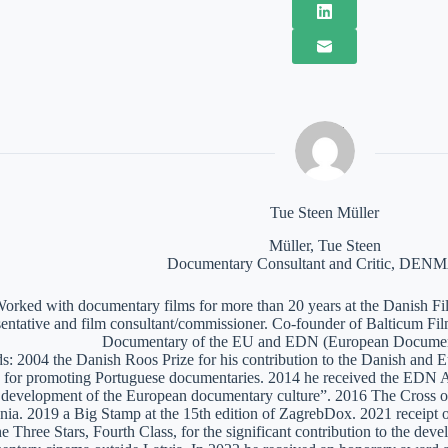
Tue Steen Müller
Müller, Tue Steen
Documentary Consultant and Critic, DE
orked with documentary films for more than 20 years at the Danish Film
sentative and film consultant/commissioner. Co-founder of Balticum Fi
Documentary of the EU and EDN (European Documen
: 2004 the Danish Roos Prize for his contribution to the Danish and 
 for promoting Portuguese documentaries. 2014 he received the EDN A
e development of the European documentary culture”. 2016 The Cross of 
nia. 2019 a Big Stamp at the 15th edition of ZagrebDox. 2021 receipt of
he Three Stars, Fourth Class, for the significant contribution to the de