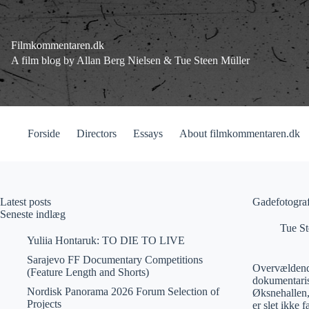
Fortsæt
til
indhold
Filmkommentaren.dk
A film blog by Allan Berg Nielsen & Tue Steen Müller
Forside
Directors
Essays
About filmkommentaren.dk
Latest posts
Gadefotograf
Seneste indlæg
Tue St
Yuliia Hontaruk: TO DIE TO LIVE
Sarajevo FF Documentary Competitions
Overvældende.
(Feature Length and Shorts)
dokumentarist
Nordisk Panorama 2026 Forum Selection of
Øksnehallen, 
Projects
er slet ikke