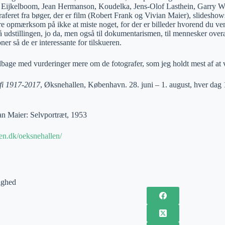
Eijkelboom, Jean Hermanson, Koudelka, Jens-Olof Lasthein, Garry Winog
raferet fra bøger, der er film (Robert Frank og Vivian Maier), slideshows,
e opmærksom på ikke at miste noget, for der er billeder hvorend du ven
å udstillingen, jo da, men også til dokumentarismen, til mennesker overa
oner så de er interessante for tilskueren.
ilbage med vurderinger mere om de fotografer, som jeg holdt mest af at 
fi 1917-2017
, Øksnehallen, København. 28. juni – 1. august, hver dag 
n Maier: Selvportræt, 1953
n.dk/oeksnehallen/
ighed