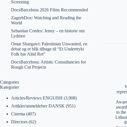
Screening
DocsBarcelona 2026 Films Recommended
ZagrebDox: Watching and Reading the
World
Sebastian Cordes: Jenny – en historie om
Lydmor
Omar Shargawi: Palestinian Unwanted, en
debat og et blik tilbage til “Et Undertrykt
Folk har Altid Ret”
DocsBarcelona: Artistic Consultancies for
Rough Cut Projects
Categories
W
Kategorier
repre
Articles/Reviews ENGLISH
(3.908)
Awards
Artikler/anmeldelser DANSK
(951)
award
to th
Cinema
(407)
Lithua
Directors
(62)
t