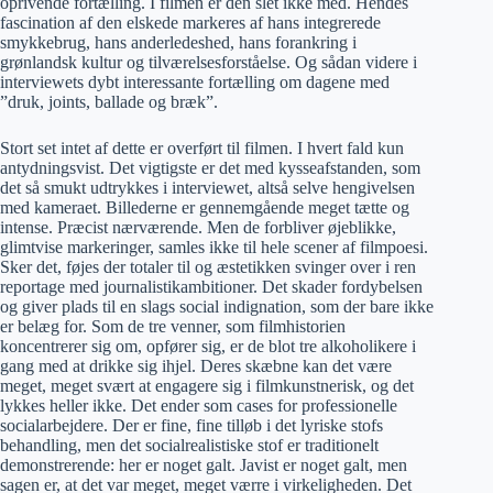
oprivende fortælling. I filmen er den slet ikke med. Hendes
fascination af den elskede markeres af hans integrerede
smykkebrug, hans anderledeshed, hans forankring i
grønlandsk kultur og tilværelsesforståelse. Og sådan videre i
interviewets dybt interessante fortælling om dagene med
”druk, joints, ballade og bræk”.
Stort set intet af dette er overført til filmen. I hvert fald kun
antydningsvist. Det vigtigste er det med kysseafstanden, som
det så smukt udtrykkes i interviewet, altså selve hengivelsen
med kameraet. Billederne er gennemgående meget tætte og
intense. Præcist nærværende. Men de forbliver øjeblikke,
glimtvise markeringer, samles ikke til hele scener af filmpoesi.
Sker det, føjes der totaler til og æstetikken svinger over i ren
reportage med journalistikambitioner. Det skader fordybelsen
og giver plads til en slags social indignation, som der bare ikke
er belæg for. Som de tre venner, som filmhistorien
koncentrerer sig om, opfører sig, er de blot tre alkoholikere i
gang med at drikke sig ihjel. Deres skæbne kan det være
meget, meget svært at engagere sig i filmkunstnerisk, og det
lykkes heller ikke. Det ender som cases for professionelle
socialarbejdere. Der er fine, fine tilløb i det lyriske stofs
behandling, men det socialrealistiske stof er traditionelt
demonstrerende: her er noget galt. Javist er noget galt, men
sagen er, at det var meget, meget værre i virkeligheden. Det