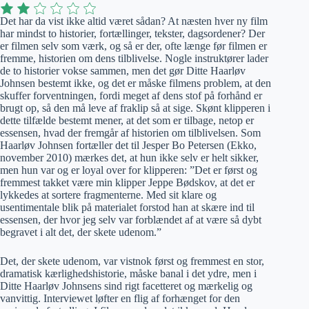
Det har da vist ikke altid været sådan? At næsten hver ny film
har mindst to historier, fortællinger, tekster, dagsordener? Der
er filmen selv som værk, og så er der, ofte længe før filmen er
fremme, historien om dens tilblivelse. Nogle instruktører lader
de to historier vokse sammen, men det gør Ditte Haarløv
Johnsen bestemt ikke, og det er måske filmens problem, at den
skuffer forventningen, fordi meget af dens stof på forhånd er
brugt op, så den må leve af fraklip så at sige. Skønt klipperen i
dette tilfælde bestemt mener, at det som er tilbage, netop er
essensen, hvad der fremgår af historien om tilblivelsen. Som
Haarløv Johnsen fortæller det til Jesper Bo Petersen (Ekko,
november 2010) mærkes det, at hun ikke selv er helt sikker,
men hun var og er loyal over for klipperen: ”Det er først og
fremmest takket være min klipper Jeppe Bødskov, at det er
lykkedes at sortere fragmenterne. Med sit klare og
usentimentale blik på materialet forstod han at skære ind til
essensen, der hvor jeg selv var forblændet af at være så dybt
begravet i alt det, der skete udenom.”
Det, der skete udenom, var vistnok først og fremmest en stor,
dramatisk kærlighedshistorie, måske banal i det ydre, men i
Ditte Haarløv Johnsens sind rigt facetteret og mærkelig og
vanvittig. Interviewet løfter en flig af forhænget for den