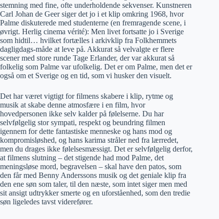
stemning med fine, ofte underholdende sekvenser. Kunstneren
Carl Johan de Geer siger det jo i et klip omkring 1968, hvor
Palme diskuterede med studenterne (en fremragende scene, i
øvrigt. Herlig cinema vérité): Men livet fortsatte jo i Sverige
som hidtil… hvilket fortælles i arkivklip fra Folkhemmets
dagligdags-måde at leve på. Akkurat så velvalgte er flere
scener med store runde Tage Erlander, der var akkurat så
folkelig som Palme var ufolkelig. Det er om Palme, men det er
også om et Sverige og en tid, som vi husker den visuelt.
Det har været vigtigt for filmens skabere i klip, rytme og
musik at skabe denne atmosfære i en film, hvor
hovedpersonen ikke selv kalder på følelserne. Du har
selvfølgelig stor sympati, respekt og beundring filmen
igennem for dette fantastiske menneske og hans mod og
kompromisløshed, og hans karima stråler ned fra lærredet,
men du drages ikke følelsesmæssigt. Det er selvfølgelig derfor,
at filmens slutning – det stigende had mod Palme, det
meningsløse mord, begravelsen – skal have den patos, som
den får med Benny Anderssons musik og det geniale klip fra
den ene søn som taler, til den næste, som intet siger men med
sit ansigt udtrykker smerte og en uforståenhed, som den tredie
søn ligeledes tavst viderefører.