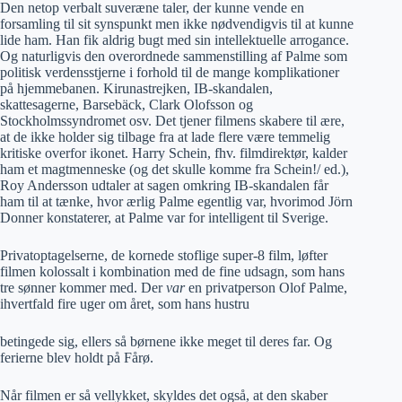
Den netop verbalt suveræne taler, der kunne vende en
forsamling til sit synspunkt men ikke nødvendigvis til at kunne
lide ham. Han fik aldrig bugt med sin intellektuelle arrogance.
Og naturligvis den overordnede sammenstilling af Palme som
politisk verdensstjerne i forhold til de mange komplikationer
på hjemmebanen. Kirunastrejken, IB-skandalen,
skattesagerne, Barsebäck, Clark Olofsson og
Stockholmssyndromet osv. Det tjener filmens skabere til ære,
at de ikke holder sig tilbage fra at lade flere være temmelig
kritiske overfor ikonet. Harry Schein, fhv. filmdirektør, kalder
ham et magtmenneske (og det skulle komme fra Schein!/ ed.),
Roy Andersson udtaler at sagen omkring IB-skandalen får
ham til at tænke, hvor ærlig Palme egentlig var, hvorimod Jörn
Donner konstaterer, at Palme var for intelligent til Sverige.
Privatoptagelserne, de kornede stoflige super-8 film, løfter
filmen kolossalt i kombination med de fine udsagn, som hans
tre sønner kommer med. Der
var
en privatperson Olof Palme,
ihvertfald fire uger om året, som hans hustru
betingede sig, ellers så børnene ikke meget til deres far. Og
ferierne blev holdt på Fårø.
Når filmen er så vellykket, skyldes det også, at den skaber