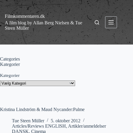
Fortsæt
til
indhold
Filmkommentaren.dk
A film blog by Allan Berg Nielsen & Tue
Steen Müller
Categories
Kategorier
Kategorier
Kristina Lindström & Maud Nycander:Palme
Tue Steen Müller
5. oktober 2012
Articles/Reviews ENGLISH
,
Artikler/anmeldelser
DANSK
,
Cinema