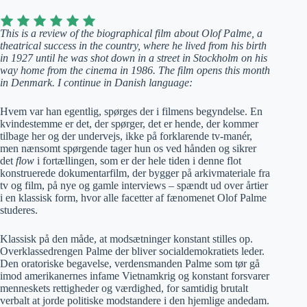
This is a review of the biographical film about Olof Palme, a
theatrical success in the country, where he lived from his birth
in 1927 until he was shot down in a street in Stockholm on his
way home from the cinema in 1986. The film opens this month
in Denmark. I continue in Danish language:
Hvem var han egentlig, spørges der i filmens begyndelse. En
kvindestemme er det, der spørger, det er hende, der kommer
tilbage her og der undervejs, ikke på forklarende tv-manér,
men nænsomt spørgende tager hun os ved hånden og sikrer
det
flow
i fortællingen, som er der hele tiden i denne flot
konstruerede dokumentarfilm, der bygger på arkivmateriale fra
tv og film, på nye og gamle interviews – spændt ud over årtier
i en klassisk form, hvor alle facetter af fænomenet Olof Palme
studeres.
Klassisk på den måde, at modsætninger konstant stilles op.
Overklassedrengen Palme der bliver socialdemokratiets leder.
Den oratoriske begavelse, verdensmanden Palme som tør gå
imod amerikanernes infame Vietnamkrig og konstant forsvarer
menneskets rettigheder og værdighed, for samtidig brutalt
verbalt at jorde politiske modstandere i den hjemlige andedam.