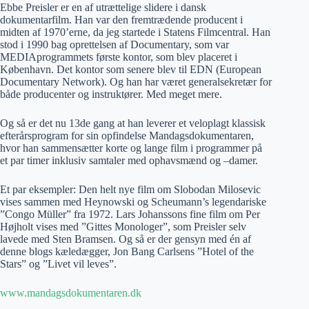
Ebbe Preisler er en af utrættelige slidere i dansk
dokumentarfilm. Han var den fremtrædende producent i
midten af 1970’erne, da jeg startede i Statens Filmcentral. Han
stod i 1990 bag oprettelsen af Documentary, som var
MEDIAprogrammets første kontor, som blev placeret i
København. Det kontor som senere blev til EDN (European
Documentary Network). Og han har været generalsekretær for
både producenter og instruktører. Med meget mere.
Og så er det nu 13de gang at han leverer et veloplagt klassisk
efterårsprogram for sin opfindelse Mandagsdokumentaren,
hvor han sammensætter korte og lange film i programmer på
et par timer inklusiv samtaler med ophavsmænd og –damer.
Et par eksempler: Den helt nye film om Slobodan Milosevic
vises sammen med Heynowski og Scheumann’s legendariske
”Congo Müller” fra 1972. Lars Johanssons fine film om Per
Højholt vises med ”Gittes Monologer”, som Preisler selv
lavede med Sten Bramsen. Og så er der gensyn med én af
denne blogs kæledægger, Jon Bang Carlsens ”Hotel of the
Stars” og ”Livet vil leves”.
www.mandagsdokumentaren.dk