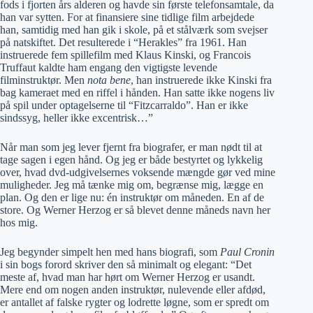
fods i fjorten års alderen og havde sin første telefonsamtale, da
han var sytten. For at finansiere sine tidlige film arbejdede
han, samtidig med han gik i skole, på et stålværk som svejser
på natskiftet. Det resulterede i “Herakles” fra 1961. Han
instruerede fem spillefilm med Klaus Kinski, og Francois
Truffaut kaldte ham engang den vigtigste levende
filminstruktør. Men
nota bene
, han instruerede ikke Kinski fra
bag kameraet med en riffel i hånden. Han satte ikke nogens liv
på spil under optagelserne til “Fitzcarraldo”. Han er ikke
sindssyg, heller ikke excentrisk…”
Når man som jeg lever fjernt fra biografer, er man nødt til at
tage sagen i egen hånd. Og jeg er både bestyrtet og lykkelig
over, hvad dvd-udgivelsernes voksende mængde gør ved mine
muligheder. Jeg må tænke mig om, begrænse mig, lægge en
plan. Og den er lige nu: én instruktør om måneden. En af de
store. Og Werner Herzog er så blevet denne måneds navn her
hos mig.
Jeg begynder simpelt hen med hans biografi, som
Paul Cronin
i sin bogs forord skriver den så minimalt og elegant: “Det
meste af, hvad man har hørt om Werner Herzog er usandt.
Mere end om nogen anden instruktør, nulevende eller afdød,
er antallet af falske rygter og lodrette løgne, som er spredt om