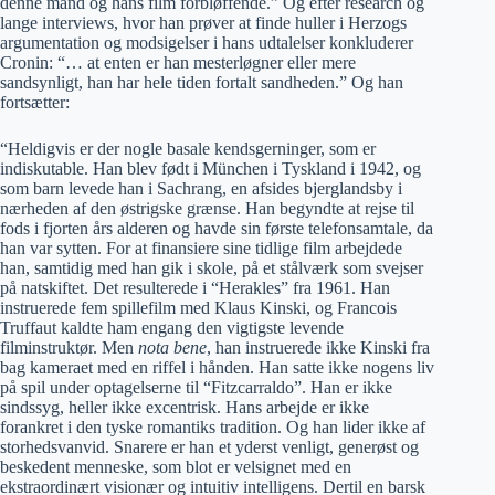
denne mand og hans film forbløffende.” Og efter research og
lange interviews, hvor han prøver at finde huller i Herzogs
argumentation og modsigelser i hans udtalelser konkluderer
Cronin: “… at enten er han mesterløgner eller mere
sandsynligt, han har hele tiden fortalt sandheden.” Og han
fortsætter:
“Heldigvis er der nogle basale kendsgerninger, som er
indiskutable. Han blev født i München i Tyskland i 1942, og
som barn levede han i Sachrang, en afsides bjerglandsby i
nærheden af den østrigske grænse. Han begyndte at rejse til
fods i fjorten års alderen og havde sin første telefonsamtale, da
han var sytten. For at finansiere sine tidlige film arbejdede
han, samtidig med han gik i skole, på et stålværk som svejser
på natskiftet. Det resulterede i “Herakles” fra 1961. Han
instruerede fem spillefilm med Klaus Kinski, og Francois
Truffaut kaldte ham engang den vigtigste levende
filminstruktør. Men
nota bene
, han instruerede ikke Kinski fra
bag kameraet med en riffel i hånden. Han satte ikke nogens liv
på spil under optagelserne til “Fitzcarraldo”. Han er ikke
sindssyg, heller ikke excentrisk. Hans arbejde er ikke
forankret i den tyske romantiks tradition. Og han lider ikke af
storhedsvanvid. Snarere er han et yderst venligt, generøst og
beskedent menneske, som blot er velsignet med en
ekstraordinært visionær og intuitiv intelligens. Dertil en barsk