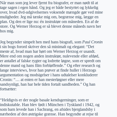
Når man som jeg lever fjernt fra biografer, er man nødt til at
tage sagen i egen hånd. Og jeg er både bestyrtet og lykkelig
over, hvad dvd-udgivelsernes voksende mængde gør ved mine
muligheder. Jeg må tænke mig om, begrænse mig, lægge en
plan. Og den er lige nu: én instruktør om måneden. En af de
store. Og Werner Herzog er så blevet denne måneds navn her
hos mig.
Jeg begynder simpelt hen med hans biografi, som
Paul Cronin
i sin bogs forord skriver den så minimalt og elegant: “Det
meste af, hvad man har hørt om Werner Herzog er usandt.
Mere end om nogen anden instruktør, nulevende eller afdød,
er antallet af falske rygter og lodrette løgne, som er spredt om
denne mand og hans film forbløffende.” Og efter research og
lange interviews, hvor han prøver at finde huller i Herzogs
argumentation og modsigelser i hans udtalelser konkluderer
Cronin: “… at enten er han mesterløgner eller mere
sandsynligt, han har hele tiden fortalt sandheden.” Og han
fortsætter:
“Heldigvis er der nogle basale kendsgerninger, som er
indiskutable. Han blev født i München i Tyskland i 1942, og
som barn levede han i Sachrang, en afsides bjerglandsby i
nærheden af den østrigske grænse. Han begyndte at rejse til