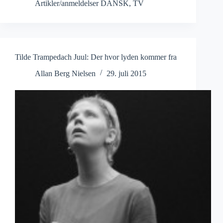
Hjort
Artikler/anmeldelser DANSK
,
TV
Mathiesen:
Øde
Ø
Tilde Trampedach Juul: Der hvor lyden kommer fra
Allan Berg Nielsen
29. juli 2015