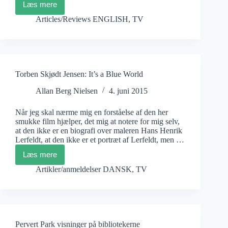
Læs mere
Le
documentaire
Articles/Reviews ENGLISH
,
TV
est
le
cœur
du
service
public
Torben Skjødt Jensen: It’s a Blue World
Allan Berg Nielsen
4. juni 2015
Når jeg skal nærme mig en forståelse af den her
smukke film hjælper, det mig at notere for mig selv,
at den ikke er en biografi over maleren Hans Henrik
Lerfeldt, at den ikke er et portræt af Lerfeldt, men …
Læs mere
Torben
Skjødt
Artikler/anmeldelser DANSK
,
TV
Jensen:
It’s
a
Blue
World
Pervert Park visninger på bibliotekerne