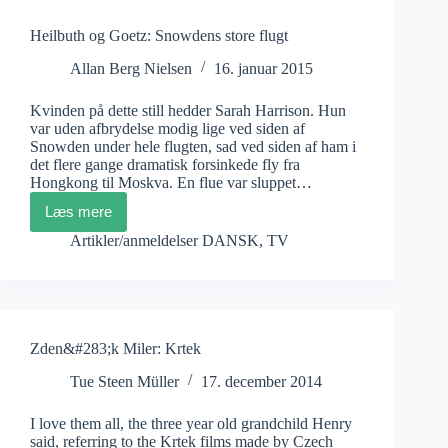
Heilbuth og Goetz: Snowdens store flugt
Allan Berg Nielsen
16. januar 2015
Kvinden på dette still hedder Sarah Harrison. Hun
var uden afbrydelse modig lige ved siden af
Snowden under hele flugten, sad ved siden af ham i
det flere gange dramatisk forsinkede fly fra
Hongkong til Moskva. En flue var sluppet…
Læs mere
Heilbuth
og
Artikler/anmeldelser DANSK
,
TV
Goetz:
Snowdens
store
flugt
Zden&#283;k Miler: Krtek
Tue Steen Müller
17. december 2014
I love them all, the three year old grandchild Henry
said, referring to the Krtek films made by Czech