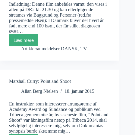
Indledning: Denne film anbefales varmt, den vises i
aften på DR2 kl. 21.30 og kan efterfølgende
streames via Baggrund og Personer (red.fra
pressemeddelelsen): I Danmark bliver der hvert år
født mere end 100 børn, der får stillet diagnosen
svær…
Læs mere
Anja
Dalhoff:
Artikler/anmeldelser DANSK
,
TV
Sårbare
sjæle
Marshall Curry: Point and Shoot
Allan Berg Nielsen
18. januar 2015
En instruktør, som interesserer arrangørerne af
Academy Award og Sundance og publikum ved
Tribeca gennem otte år, hvis seneste film, “Point and
Shoot” var åbningsfilm netop på Tribeca 2014, skal
selvfølgelig interessere mig, selv om Dokumanias
synopsis burde skræmme mig…