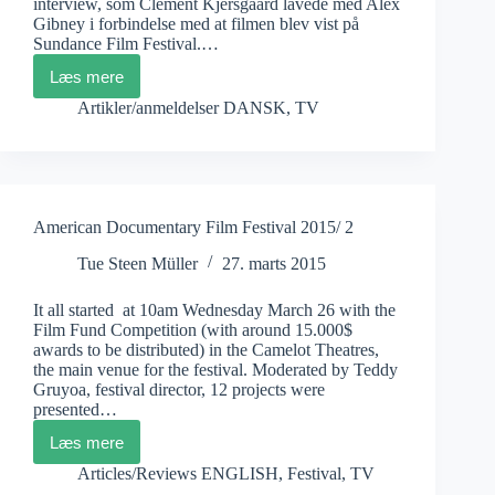
interview, som Clement Kjersgaard lavede med Alex
Gibney i forbindelse med at filmen blev vist på
Sundance Film Festival.…
Læs mere
Alex
Gibney:
Artikler/anmeldelser DANSK
,
TV
Going
Clear
/2
American Documentary Film Festival 2015/ 2
Tue Steen Müller
27. marts 2015
It all started at 10am Wednesday March 26 with the
Film Fund Competition (with around 15.000$
awards to be distributed) in the Camelot Theatres,
the main venue for the festival. Moderated by Teddy
Gruyoa, festival director, 12 projects were
presented…
Læs mere
American
Documentary
Articles/Reviews ENGLISH
,
Festival
,
TV
Film