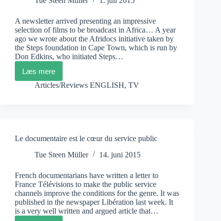
Tue Steen Müller
1. juli 2015
A newsletter arrived presenting an impressive
selection of films to be broadcast in Africa… A year
ago we wrote about the Afridocs initiative taken by
the Steps foundation in Cape Town, which is run by
Don Edkins, who initiated Steps…
Læs mere
AfriDocs
July
Articles/Reviews ENGLISH
,
TV
Programme
Le documentaire est le cœur du service public
Tue Steen Müller
14. juni 2015
French documentarians have written a letter to
France Télévisions to make the public service
channels improve the conditions for the genre. It was
published in the newspaper Libération last week. It
is a very well written and argued article that…