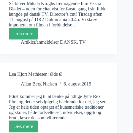
Så bliver Mikala Kroghs fremragende film Ekstra
Bladet – uden for citat vist for første gang i sin fulde
længde på dansk TV. Director’s cut! Tirsdag aften
11. august på DR2 Dokumania 20:45. Vi skrev
imponeret om filmen i forbindelse…
Læs mere
Mikala
Krogh:
Artikler/anmeldelser DANSK
,
TV
Ekstra
Bladet
uden
for
citat
/2
Lea Hjort Mathiesen: Øde Ø
Allan Berg Nielsen
6. august 2015
Først kommer jeg til at tænke på tidlige Jytte Rex
film, og det er selvfølgelig hædrende for det, jeg ser.
Jeg er hele tiden optaget af kunstneriske traditioner
og skoler, både fortsættelser, udvidelser, opgør og
brud, læser det som vibrerende…
Læs mere
Lea