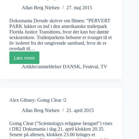
Allan Berg Nielsen
27. maj 2015
Dokumania Derude skriver om filmen: ”PERVERT
PARK lukker os ind i den amerikanske trailerpark
Florida Justice Transitions, hvor der kun bor dømte
sexkrænkere. Trailerparkens beboere er tvunget til et
liv isoleret fra det omgivende samfund, hvor de er
overladt til…
Læs mere
Pervert
Park
Artikler/anmeldelser DANSK
,
Festival
,
TV
visninger
på
bibliotekerne
Alex Gibney: Going Clear /2
Allan Berg Nielsen
21. april 2015
Going Clear (”Scientologys religiøse fængsel”) vises
i DR2 Dokumania i dag 21. april klokken 20.35.
Senere på aftenen, klokken 23.00 bringes et