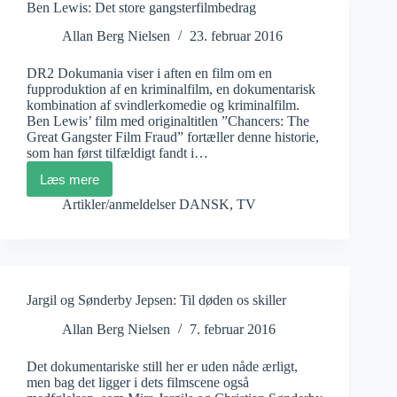
Ben Lewis: Det store gangsterfilmbedrag
Allan Berg Nielsen
23. februar 2016
DR2 Dokumania viser i aften en film om en
fupproduktion af en kriminalfilm, en dokumentarisk
kombination af svindlerkomedie og kriminalfilm.
Ben Lewis’ film med originaltitlen ”Chancers: The
Great Gangster Film Fraud” fortæller denne historie,
som han først tilfældigt fandt i…
Læs mere
Ben
Lewis:
Artikler/anmeldelser DANSK
,
TV
Det
store
gangsterfilmbedrag
Jargil og Sønderby Jepsen: Til døden os skiller
Allan Berg Nielsen
7. februar 2016
Det dokumentariske still her er uden nåde ærligt,
men bag det ligger i dets filmscene også