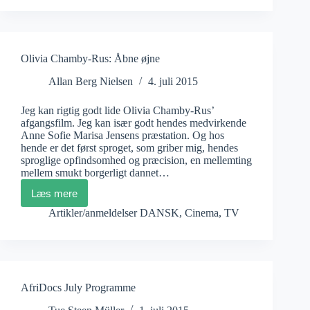
Olivia Chamby-Rus: Åbne øjne
Allan Berg Nielsen
4. juli 2015
Jeg kan rigtig godt lide Olivia Chamby-Rus’
afgangsfilm. Jeg kan især godt hendes medvirkende
Anne Sofie Marisa Jensens præstation. Og hos
hende er det først sproget, som griber mig, hendes
sproglige opfindsomhed og præcision, en mellemting
mellem smukt borgerligt dannet…
Læs mere
Olivia
Chamby-
Artikler/anmeldelser DANSK
,
Cinema
,
TV
Rus:
Åbne
øjne
AfriDocs July Programme