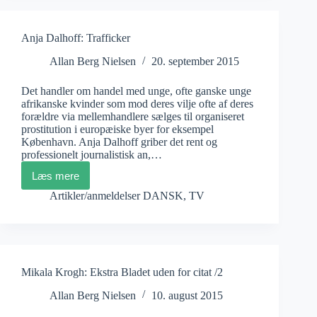
Uffes
alternativ
Anja Dalhoff: Trafficker
Allan Berg Nielsen
20. september 2015
Det handler om handel med unge, ofte ganske unge
afrikanske kvinder som mod deres vilje ofte af deres
forældre via mellemhandlere sælges til organiseret
prostitution i europæiske byer for eksempel
København. Anja Dalhoff griber det rent og
professionelt journalistisk an,…
Læs mere
Anja
Dalhoff:
Artikler/anmeldelser DANSK
,
TV
Trafficker
Mikala Krogh: Ekstra Bladet uden for citat /2
Allan Berg Nielsen
10. august 2015