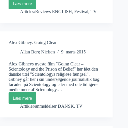
Læs mere
Manon
Loizeau:
Articles/Reviews ENGLISH
,
Festival
,
TV
Chechnya,
War
without
Trace
Alex Gibney: Going Clear
Allan Berg Nielsen
9. marts 2015
Alex Gibneys nyeste film ”Going Clear –
Scientology and the Prison of Belief” har fået den
danske titel ”Scientologys religiøse fængsel”.
Gibney går her i sin undersøgende journalistik bag
facaden på Scientology og taler med otte tidligere
medlemmer af Scientology.…
Læs mere
Alex
Gibney:
Artikler/anmeldelser DANSK
,
TV
Going
Clear