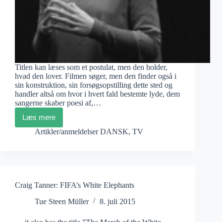
Titlen kan læses som et postulat, men den holder,
hvad den lover. Filmen søger, men den finder også i
sin konstruktion, sin forsøgsopstilling dette sted og
handler altså om hvor i hvert fald bestemte lyde, dem
sangerne skaber poesi af,…
Læs mere
Tilde
Trampedach
Artikler/anmeldelser DANSK
,
TV
Juul:
Der
hvor
lyden
kommer
fra
Craig Tanner: FIFA’s White Elephants
Tue Steen Müller
8. juli 2015