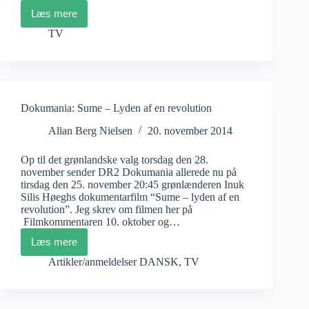
Læs mere
Ben
Cotner
TV
og
Ryan
White:
The
Case
against
Dokumania: Sume – Lyden af en revolution
8
Allan Berg Nielsen
20. november 2014
Op til det grønlandske valg torsdag den 28.
november sender DR2 Dokumania allerede nu på
tirsdag den 25. november 20:45 grønlænderen Inuk
Silis Høeghs dokumentarfilm “Sume – lyden af en
revolution”. Jeg skrev om filmen her på
Filmkommentaren 10. oktober og…
Læs mere
Dokumania:
Sume
Artikler/anmeldelser DANSK
,
TV
–
Lyden
af
en