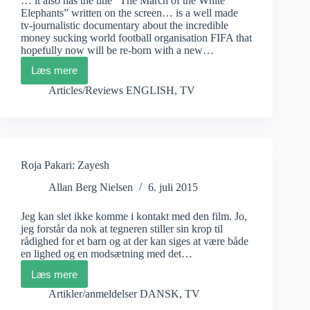
… it also has the title ”The March of the White
Elephants” written on the screen… is a well made
tv-journalistic documentary about the incredible
money sucking world football organisation FIFA that
hopefully now will be re-born with a new…
Læs mere
Craig
Tanner:
Articles/Reviews ENGLISH
,
TV
FIFA’s
White
Elephants
Roja Pakari: Zayesh
Allan Berg Nielsen
6. juli 2015
Jeg kan slet ikke komme i kontakt med den film. Jo,
jeg forstår da nok at tegneren stiller sin krop til
rådighed for et barn og at der kan siges at være både
en lighed og en modsætning med det…
Læs mere
Roja
Pakari:
Artikler/anmeldelser DANSK
,
TV
Zayesh