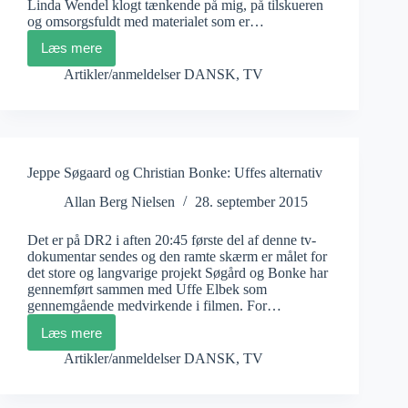
Linda Wendel klogt tænkende på mig, på tilskueren
og omsorgsfuldt med materialet som er…
Læs mere
Linda
Wendel:
Artikler/anmeldelser DANSK
,
TV
Født
til
filmen
Jeppe Søgaard og Christian Bonke: Uffes alternativ
Allan Berg Nielsen
28. september 2015
Det er på DR2 i aften 20:45 første del af denne tv-
dokumentar sendes og den ramte skærm er målet for
det store og langvarige projekt Søgård og Bonke har
gennemført sammen med Uffe Elbek som
gennemgående medvirkende i filmen. For…
Læs mere
Jeppe
Søgaard
Artikler/anmeldelser DANSK
,
TV
og
Christian
Bonke: