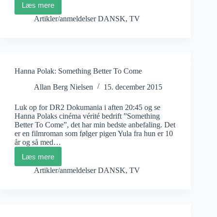
Læs mere
Peter
Øvig
Artikler/anmeldelser DANSK
,
TV
Knudsen:
Testamentet
1
Hanna Polak: Something Better To Come
Allan Berg Nielsen
15. december 2015
Luk op for DR2 Dokumania i aften 20:45 og se
Hanna Polaks cinéma vérité bedrift ”Something
Better To Come”, det har min bedste anbefaling. Det
er en filmroman som følger pigen Yula fra hun er 10
år og så med…
Læs mere
Hanna
Polak:
Artikler/anmeldelser DANSK
,
TV
Something
Better
To
Come