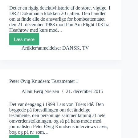
Det er en rigtig detektivhistorie af de store, vigtige. I
DR2 Dokumania klokken 20 i aften. Den handler
om at finde alle de ansvarlige for bombeattentatet
den 21. december 1988 mod Pan Am Flight 103 fra
Heathrow med kurs mod…
Læs mere
Ken
Dornstein:
Artikler/anmeldelser DANSK
,
TV
My
Brother’s
Bomber
Peter Øvig Knudsen: Testamentet 1
Allan Berg Nielsen
21. december 2015
Det var dengang i 1999 Lars von Triers idé. Den
byggede på forestillingen om det åndelige
testamente, den personlige sammenfatning af hele
omverdenstolkningen, og så på hans møde med
journalisten Peter Øvig Knudsens interviews i avis,
bog og på tv, som…