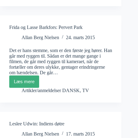
Festival
2015/
2
Frida og Lasse Barkfors: Pervert Park
Allan Berg Nielsen
24. marts 2015
Det er hans stemme, som er den første jeg hører. Han
går med ryggen til. Sådan er det mange gange i
filmen, de går med ryggen til kameraet, når de
fortæller om deres ulykke, gentager erindringerne
om hændelsen. De går…
Læs mere
Frida
og
Artikler/anmeldelser DANSK
,
TV
Lasse
Barkfors:
Pervert
Park
Leslee Udwin: Indiens døtre
Allan Berg Nielsen
17. marts 2015