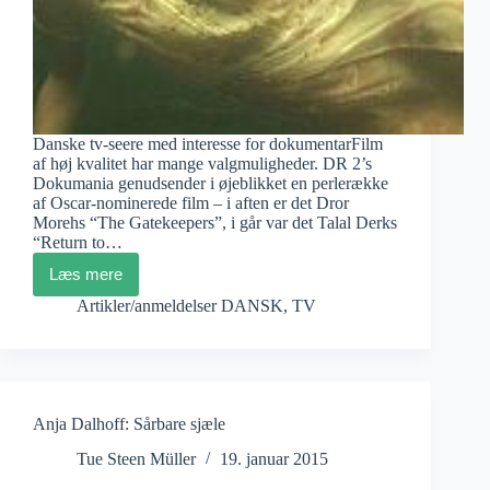
Danske tv-seere med interesse for dokumentarFilm
af høj kvalitet har mange valgmuligheder. DR 2’s
Dokumania genudsender i øjeblikket en perlerække
af Oscar-nominerede film – i aften er det Dror
Morehs “The Gatekeepers”, i går var det Talal Derks
“Return to…
Læs mere
Dokland:
Nyt
Artikler/anmeldelser DANSK
,
TV
søndagsdokumentarslot
på
DR
K
Anja Dalhoff: Sårbare sjæle
Tue Steen Müller
19. januar 2015