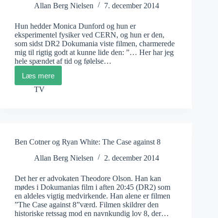
Allan Berg Nielsen
7. december 2014
Hun hedder Monica Dunford og hun er
eksperimentel fysiker ved CERN, og hun er den,
som sidst DR2 Dokumania viste filmen, charmerede
mig til rigtig godt at kunne lide den: ”… Her har jeg
hele spændet af tid og følelse…
Læs mere
Mark
Levinson:
TV
Particle
Fever
/2
Ben Cotner og Ryan White: The Case against 8
Allan Berg Nielsen
2. december 2014
Det her er advokaten Theodore Olson. Han kan
mødes i Dokumanias film i aften 20:45 (DR2) som
en aldeles vigtig medvirkende. Han alene er filmen
”The Case against 8”værd. Filmen skildrer den
historiske retssag mod en navnkundig lov 8, der…