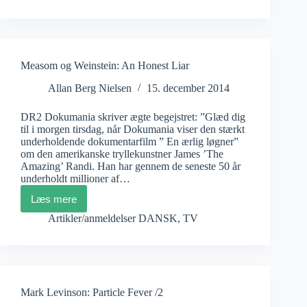
Weinstein:
An
Honest
Liar
/2
Measom og Weinstein: An Honest Liar
Allan Berg Nielsen
15. december 2014
DR2 Dokumania skriver ægte begejstret: ”Glæd dig
til i morgen tirsdag, når Dokumania viser den stærkt
underholdende dokumentarfilm ” En ærlig løgner”
om den amerikanske tryllekunstner James ’The
Amazing’ Randi. Han har gennem de seneste 50 år
underholdt millioner af…
Læs mere
Measom
og
Artikler/anmeldelser DANSK
,
TV
Weinstein:
An
Honest
Liar
Mark Levinson: Particle Fever /2