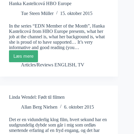
Hanka Kastelicová HBO Europe
Tue Steen Müller
15. oktober 2015
In the series “EDN Member of the Month”, Hanka
Kastelicová from HBO Europe presents, what her
job at the channel is, what her background is, what
she is proud of to have supported… It’s very
informative and good reading (you…
Læs mere
Hanka
Kastelicová
Articles/Reviews ENGLISH
,
TV
HBO
Europe
Linda Wendel: Født til filmen
Allan Berg Nielsen
6. oktober 2015
Det er en vidunderlig klog film, hvert sekund har en
uudgrundelig dybde som går i mig som ordløs
smertende erfaring af en fryd engang, og det har