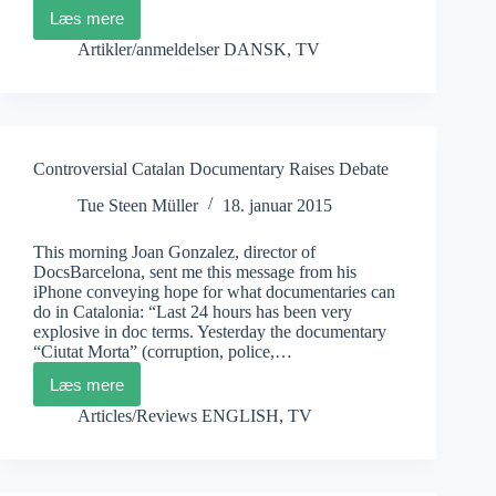
Læs mere
Marshall
Curry:
Artikler/anmeldelser DANSK
,
TV
Point
and
Shoot
Controversial Catalan Documentary Raises Debate
Tue Steen Müller
18. januar 2015
This morning Joan Gonzalez, director of
DocsBarcelona, sent me this message from his
iPhone conveying hope for what documentaries can
do in Catalonia: “Last 24 hours has been very
explosive in doc terms. Yesterday the documentary
“Ciutat Morta” (corruption, police,…
Læs mere
Controversial
Catalan
Articles/Reviews ENGLISH
,
TV
Documentary
Raises
Debate