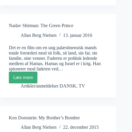
a
New
Initiative
Nadav Shirman: The Green Prince
Allan Berg Nielsen
13. januar 2016
Det er en film om en ung palæstinensisk mands
totale forræderi mod sit folk, sit land, sin far, sin
familie, sine venner. Faderen er politisk ledende
medlem af Hamas. Hamas og Israel er i krig. Han
spionerer mod faderen ved…
Læs mere
Nadav
Shirman:
Artikler/anmeldelser DANSK
,
TV
The
Green
Prince
Ken Dornstein: My Brother’s Bomber
Allan Berg Nielsen
22. december 2015