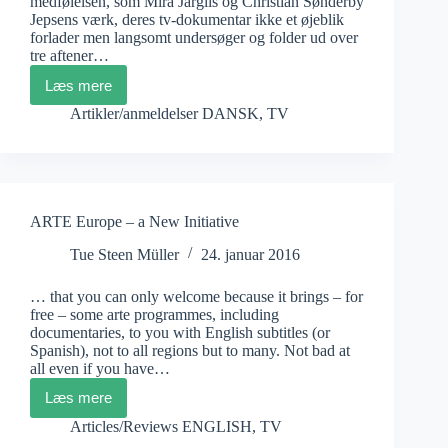
medfølelsen, som Mira Jargils og Christian Sønderby
Jepsens værk, deres tv-dokumentar ikke et øjeblik
forlader men langsomt undersøger og folder ud over
tre aftener…
Læs mere
Jargil
og
Artikler/anmeldelser DANSK
,
TV
Sønderby
Jepsen:
Til
døden
os
skiller
ARTE Europe – a New Initiative
Tue Steen Müller
24. januar 2016
… that you can only welcome because it brings – for
free – some arte programmes, including
documentaries, to you with English subtitles (or
Spanish), not to all regions but to many. Not bad at
all even if you have…
Læs mere
ARTE
Europe
Articles/Reviews ENGLISH
,
TV
–