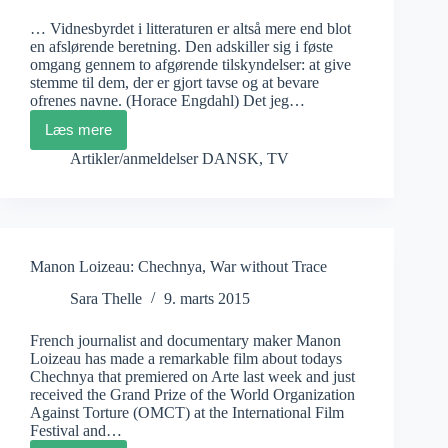
… Vidnesbyrdet i litteraturen er altså mere end blot
en afslørende beretning. Den adskiller sig i føste
omgang gennem to afgørende tilskyndelser: at give
stemme til dem, der er gjort tavse og at bevare
ofrenes navne. (Horace Engdahl) Det jeg…
Læs mere
Leslee
Udwin:
Artikler/anmeldelser DANSK
,
TV
Indiens
døtre
Manon Loizeau: Chechnya, War without Trace
Sara Thelle
9. marts 2015
French journalist and documentary maker Manon
Loizeau has made a remarkable film about todays
Chechnya that premiered on Arte last week and just
received the Grand Prize of the World Organization
Against Torture (OMCT) at the International Film
Festival and…