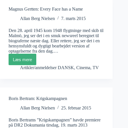
Magnus Gertten: Every Face has a Name
Allan Berg Nielsen
7. marts 2015
Den 28. april 1945 kom 1948 flygtninge med skib til
Malmö, jeg ser det i en smuk newsreel beregnet til
biograferne næste dag. Eller rettere, jeg ser det i en
hensynsfuldt og dygtigt bearbejdet version af
optagelserne fra den dag.…
Læs mere
Magnus
Gertten:
Artikler/anmeldelser DANSK
,
Cinema
,
TV
Every
Face
has
a
Name
Boris Bertram: Krigskampagnen
Allan Berg Nielsen
25. februar 2015
Boris Bertrams ”Krigskampagnen” havde premiere
på DR2 Dokumania tirsdag, 19. marts 2013