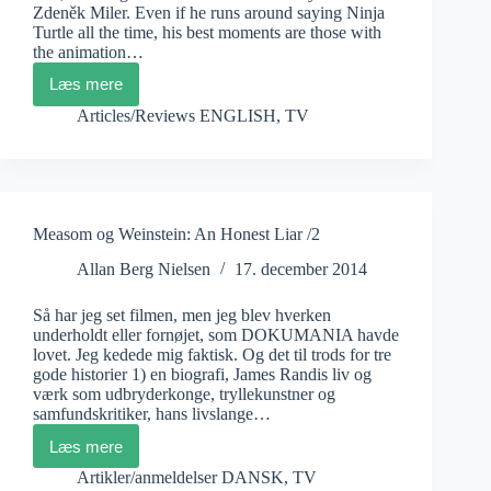
Zdeněk Miler. Even if he runs around saying Ninja
Turtle all the time, his best moments are those with
the animation…
Læs mere
Zden&#283;k
Miler:
Articles/Reviews ENGLISH
,
TV
Krtek
Measom og Weinstein: An Honest Liar /2
Allan Berg Nielsen
17. december 2014
Så har jeg set filmen, men jeg blev hverken
underholdt eller fornøjet, som DOKUMANIA havde
lovet. Jeg kedede mig faktisk. Og det til trods for tre
gode historier 1) en biografi, James Randis liv og
værk som udbryderkonge, tryllekunstner og
samfundskritiker, hans livslange…
Læs mere
Measom
og
Artikler/anmeldelser DANSK
,
TV