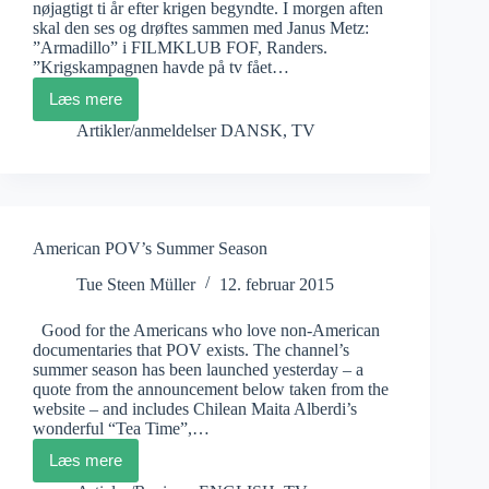
nøjagtigt ti år efter krigen begyndte. I morgen aften
skal den ses og drøftes sammen med Janus Metz:
”Armadillo” i FILMKLUB FOF, Randers.
”Krigskampagnen havde på tv fået…
Læs mere
Boris
Bertram:
Artikler/anmeldelser DANSK
,
TV
Krigskampagnen
American POV’s Summer Season
Tue Steen Müller
12. februar 2015
Good for the Americans who love non-American
documentaries that POV exists. The channel’s
summer season has been launched yesterday – a
quote from the announcement below taken from the
website – and includes Chilean Maita Alberdi’s
wonderful “Tea Time”,…
Læs mere
American
POV’s