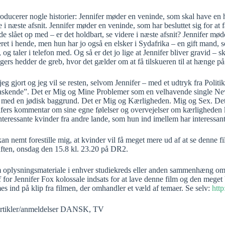
oducerer nogle historier: Jennifer møder en veninde, som skal have en hj
e i næste afsnit. Jennifer møder en veninde, som har besluttet sig for a
de slået op med – er det holdbart, se videre i næste afsnit? Jennifer m
eret i hende, men hun har jo også en elsker i Sydafrika – en gift mand, 
 og taler i telefon med. Og så er det jo lige at Jennifer bliver gravid –
gers hedder de greb, hvor det gælder om at få tilskueren til at hænge på
jeg gjort og jeg vil se resten, selvom Jennifer – med et udtryk fra Poli
askende”. Det er Mig og Mine Problemer som en velhavende single Ne
e med en jødisk baggrund. Det er Mig og Kærligheden. Mig og Sex. Det
ifers kommentar om sine egne følelser og overvejelser om kærligheden
teressante kvinder fra andre lande, som hun ind imellem har interessan
an nemt forestille mig, at kvinder vil få meget mere ud af at se denne fil
 aften, onsdag den 15.8 kl. 23.20 på DR2.
oplysningsmateriale i enhver studiekreds eller anden sammenhæng om k
f for Jennifer Fox kolossale indsats for at lave denne film og den mege
s ind på klip fra filmen, der omhandler et væld af temaer. Se selv:
htt
rtikler/anmeldelser DANSK
,
TV