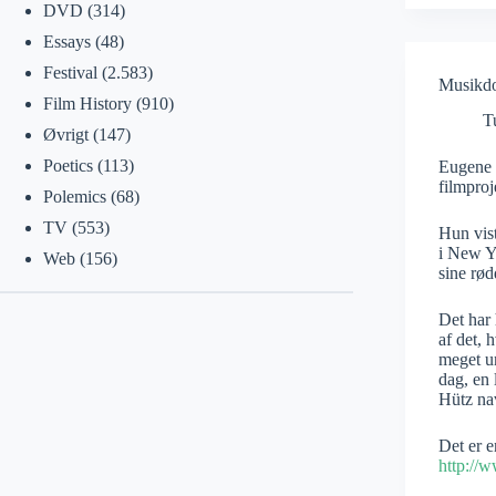
DVD
(314)
Essays
(48)
Festival
(2.583)
Musikd
Film History
(910)
T
Øvrigt
(147)
Poetics
(113)
Eugene H
filmproj
Polemics
(68)
TV
(553)
Hun vis
i New Yo
Web
(156)
sine rød
Det har 
af det, 
meget un
dag, en 
Hütz nav
Det er e
http://