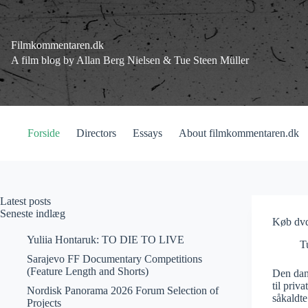
Fortsæt
til
indhold
Filmkommentaren.dk
A film blog by Allan Berg Nielsen & Tue Steen Müller
Forside
Directors
Essays
About filmkommentaren.dk
Latest posts
Seneste indlæg
Køb dvd
Yuliia Hontaruk: TO DIE TO LIVE
T
Sarajevo FF Documentary Competitions
(Feature Length and Shorts)
Den dans
til priv
Nordisk Panorama 2026 Forum Selection of
såkaldte
Projects