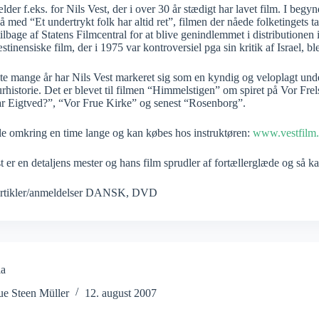
lder f.eks. for Nils Vest, der i over 30 år stædigt har lavet film. I begy
på med “Et undertrykt folk har altid ret”, filmen der nåede folketingets ta
tilbage af Statens Filmcentral for at blive genindlemmet i distributionen 
stinensiske film, der i 1975 var kontroversiel pga sin kritik af Israel, ble
ste mange år har Nils Vest markeret sig som en kyndig og veloplagt und
urhistorie. Det er blevet til filmen “Himmelstigen” om spiret på Vor Fre
r Eigtved?”, “Vor Frue Kirke” og senest “Rosenborg”.
le omkring en time lange og kan købes hos instruktøren:
www.vestfilm
t er en detaljens mester og hans film sprudler af fortællerglæde og så 
rtikler/anmeldelser DANSK
,
DVD
ia
ue Steen Müller
12. august 2007