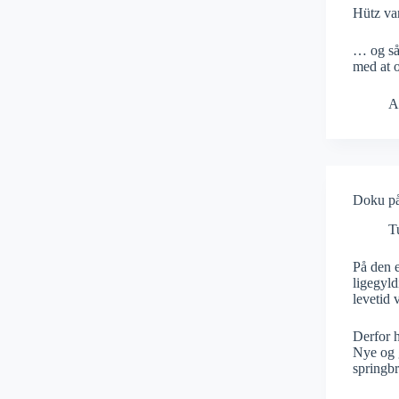
Hütz va
… og så 
med at 
A
Doku på 
T
På den e
ligegyld
levetid 
Derfor h
Nye og g
springbr