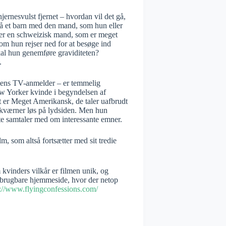
ernesvulst fjernet – hvordan vil det gå,
t få et barn med den mand, som hun eller
øder en schweizisk mand, som er meget
som hun rejser ned for at besøge ind
 skal hun genemføre graviditeten?
.
tikens TV-anmelder – er temmelig
w Yorker kvinde i begyndelsen af
 er Meget Amerikansk, de taler uafbrudt
 kværner løs på lydsiden. Men hun
te samtaler med om interessante emner.
m, som altså fortsætter med sit tredie
vinders vilkår er filmen unik, og
t brugbare hjemmeside, hvor der netop
p://www.flyingconfessions.com/