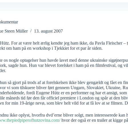
okumentar
ue Steen Müller
13. august 2007
ütz. For at være helt ærlig kendte jeg ham ikke, da Pavla Fleischer –
ekt om ham på en workshop i Tjekkiet for et par år siden.
te os nogle optagelser hun havde lavet med denne ukrainske sigøjnerpu
rk, sagde hun. Hun var blevet forelsket i ham på en filmfestival, og vill
der.
hun så gjort på trods af at forelskelsen ikke blev gengældt og fået en f
hvor vi som tilskuere bliver ført gennem Ungarn, Slovakiet, Ukraine, Ru
derholdende, fordi Eugene Hütz er en performer og har et ansigt, som et
lile måneds tid før den får officiel premiere i London og spår at den bli
n for min 19-årige nevø, som blev helt vild for at få lov at se filmen. D
ndnu ikke oplyst, hvorfra dvd’erne bliver solgt, men interesserede kan 
www.thepiedpiperofhutzovina.com/
hvor der også er en trailer at kigge på