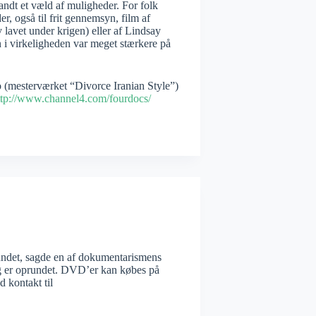
ndt et væld af muligheder. For folk
r, også til frit gennemsyn, film af
 lavet under krigen) eller af Lindsay
n i virkeligheden var meget stærkere på
 (mesterværket “Divorce Iranian Style”)
ttp://www.channel4.com/fourdocs/
i vundet, sagde en af dokumentarismens
ag er oprundet. DVD’er kan købes på
 kontakt til