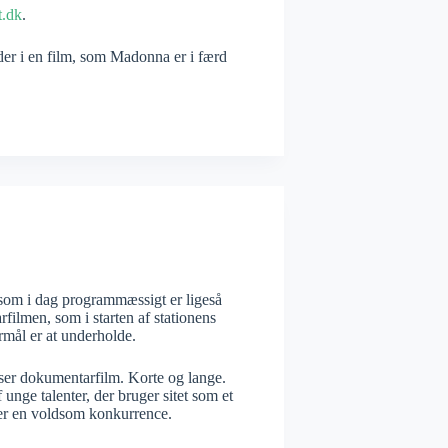
t.dk
.
der i en film, som Madonna er i færd
 som i dag programmæssigt er ligeså
ilmen, som i starten af stationens
rmål er at underholde.
viser dokumentarfilm. Korte og lange.
unge talenter, der bruger sitet som et
sker en voldsom konkurrence.