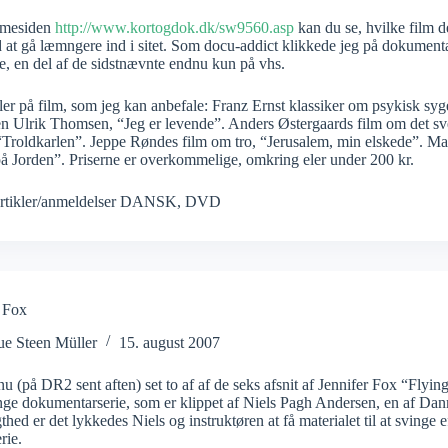
mmesiden
http://www.kortogdok.dk/sw9560.asp
kan du se, hvilke film d
at gå læmngere ind i sitet. Som docu-addict klikkede jeg på dokumentar
, en del af de sidstnævnte endnu kun på vhs.
r på film, som jeg kan anbefale: Franz Ernst klassiker om psykisk syge
n Ulrik Thomsen, “Jeg er levende”. Anders Østergaards film om det sv
Troldkarlen”. Jeppe Røndes film om tro, “Jerusalem, min elskede”. Max
å Jorden”. Priserne er overkommelige, omkring eler under 200 kr.
rtikler/anmeldelser DANSK
,
DVD
r Fox
ue Steen Müller
15. august 2007
nu (på DR2 sent aften) set to af af de seks afsnit af Jennifer Fox “Fly
nge dokumentarserie, som er klippet af Niels Pagh Andersen, en af Dan
thed er det lykkedes Niels og instruktøren at få materialet til at svinge
rie.