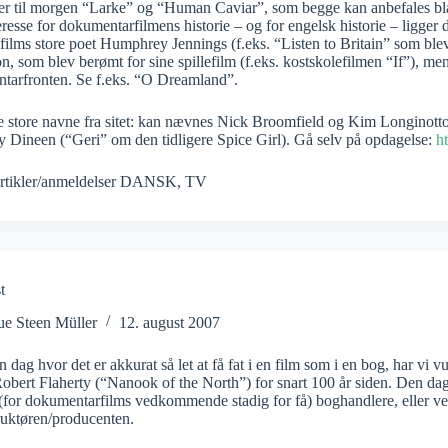
er til morgen “Larke” og “Human Caviar”, som begge kan anbefales bla
resse for dokumentarfilmens historie – og for engelsk historie – ligger de
films store poet Humphrey Jennings (f.eks. “Listen to Britain” som blev
, som blev berømt for sine spillefilm (f.eks. kostskolefilmen “If”), me
tarfronten. Se f.eks. “O Dreamland”.
e store navne fra sitet: kan nævnes Nick Broomfield og Kim Longinotto
 Dineen (“Geri” om den tidligere Spice Girl). Gå selv på opdagelse:
h
rtikler/anmeldelser DANSK
,
TV
t
ue Steen Müller
12. august 2007
n dag hvor det er akkurat så let at få fat i en film som i en bog, har v
Robert Flaherty (“Nanook of the North”) for snart 100 år siden. Den d
i (for dokumentarfilms vedkommende stadig for få) boghandlere, eller ved
ruktøren/producenten.