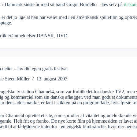
r i Danmark sidste år med sit band Gogol Bordello – læs selv på
diskan
er det jo lige at han har været med i en amerikansk spillefilm og optræ
optage.
rtikler/anmeldelser DANSK
,
DVD
nettet – lav din egen gratis festival
ue Steen Müller
13. august 2007
ngelske tv station Channel4, som var forbilledet for danske TV2, men
ig og kommerciel som sin danske aflægger, ved man godt at dokumentarf
var dens adelsmærke, er ladt i stikken på en programflade, hvis første fo
ar Channel4 oprettet et site, som sprudler af vitalitet og udelukkende 
amle. Helt frit og franko. De nye korte film på hjemmesiden er lavet af 
ædt til at få fødderne indenfor i en engelsk filmbranche, hvor der her