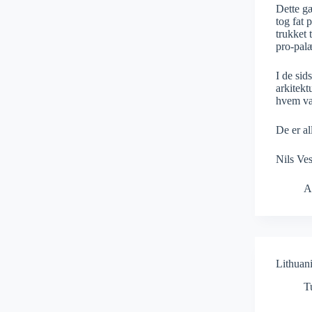
Dette gæ
tog fat 
trukket 
pro-palæ
I de sid
arkitekt
hvem va
De er al
Nils Ves
A
Lithuan
T