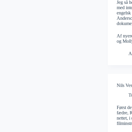
Jeg så h
med inte
engelsk 
Anderson
dokumen
Af nyer
og Molly
A
Nils Ves
T
Først de
fædre, 
nettet, 
filminst