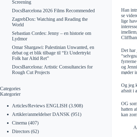
Screening
Han intr
DocsBarcelona 2026 Films Recommended
se vider
ZagrebDox: Watching and Reading the
lige hav
World
interess
imellem,
Sebastian Cordes: Jenny – en historie om
Cliffhan
Lydmor
Omar Shargawi: Palestinian Unwanted, en
Det har 
debat og et blik tilbage til “Et Undertrykt
“selvgn
Folk har Altid Ret”
fyrrern
og Jenn
DocsBarcelona: Artistic Consultancies for
møder in
Rough Cut Projects
Og jeg k
Categories
afsnit i
Kategorier
OG som 
Articles/Reviews ENGLISH
(3.908)
hatten a
Artikler/anmeldelser DANSK
(951)
kan zome
Cinema
(407)
A
Directors
(62)