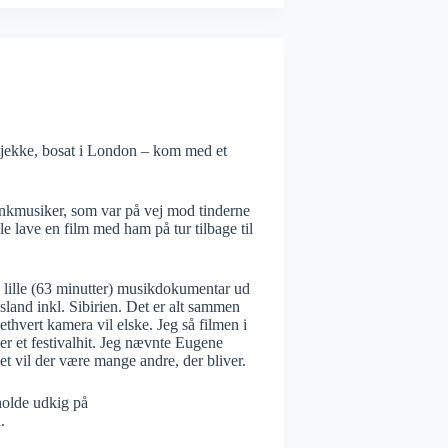
 tjekke, bosat i London – kom med et
nkmusiker, som var på vej mod tinderne
e lave en film med ham på tur tilbage til
in lille (63 minutter) musikdokumentar ud
sland inkl. Sibirien. Det er alt sammen
hvert kamera vil elske. Jeg så filmen i
ver et festivalhit. Jeg nævnte Eugene
et vil der være mange andre, der bliver.
holde udkig på
.