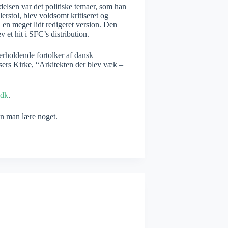
ndelsen var det politiske temaer, som han
lerstol, blev voldsomt kritiseret og
i en meget lidt redigeret version. Den
v et hit i SFC’s distribution.
erholdende fortolker af dansk
lsers Kirke, “Arkitekten der blev væk –
.dk
.
kan man lære noget.