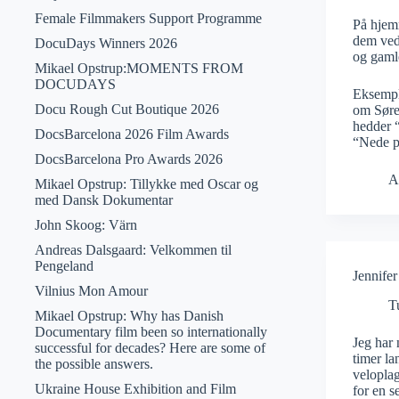
Female Filmmakers Support Programme
På hje
dem ved 
DocuDays Winners 2026
og gamle
Mikael Opstrup:MOMENTS FROM
DOCUDAYS
Eksemple
Docu Rough Cut Boutique 2026
om Søre
hedder “
DocsBarcelona 2026 Film Awards
“Nede p
DocsBarcelona Pro Awards 2026
A
Mikael Opstrup: Tillykke med Oscar og
med Dansk Dokumentar
John Skoog: Värn
Andreas Dalsgaard: Velkommen til
Pengeland
Jennife
Vilnius Mon Amour
T
Mikael Opstrup: Why has Danish
Documentary film been so internationally
Jeg har 
successful for decades? Here are some of
timer la
the possible answers.
veloplag
Ukraine House Exhibition and Film
for en se